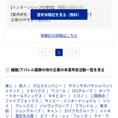
【インターンシップの参加】
参加しなかった
【業界研究・企業研究はどんな風にしましたか？】
選考体験記を見る（無料）
企業のHPをよく読んだ。
体験記の詳細はこちら
1
繊維/アパレル服飾の他の企業の本選考前活動一覧を見る
東レ
帝人
クロスカンパニー
サマンサタバサジャパンリ
ミテッド
ミキハウス
ワコール
LVJグループ
オンワ
ードホールディングス
タキヒヨー
ミズノ
三陽商会
ファイブフォックス
サンエー・インターナショナル
ツツ
ミ
アシックス
ジャヴァグループ
フランドル
東洋
紡
ジュングループ
キャン
たけうちグループ
イトキ
ン
瀧定名古屋
エフ・ディ・シィ・フレンズ
ケイ・ウ