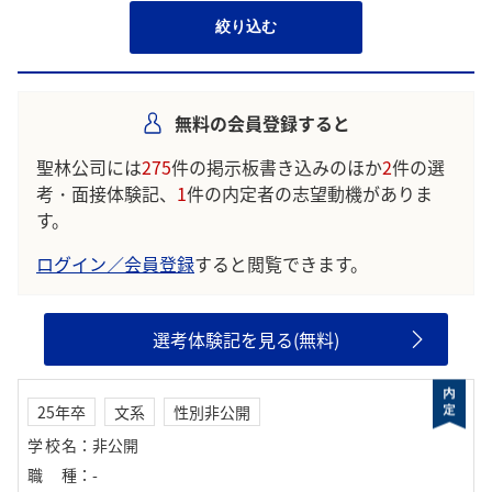
絞り込む
無料の会員登録すると
聖林公司には
275
件の掲示板書き込みのほか
2
件の選
考・面接体験記、
1
件の内定者の志望動機がありま
す。
ログイン／会員登録
すると閲覧できます。
選考体験記を見る(無料)
25年卒
文系
性別非公開
学校名
：
非公開
職種
：
-