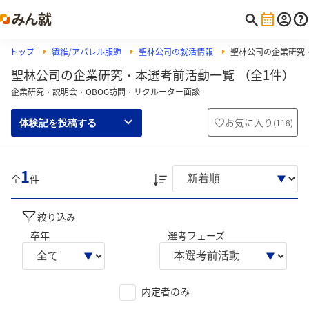
トップ
繊維/アパレル服飾
聖林公司の就活情報
聖林公司の企業研究
聖林公司の企業研究・本選考前活動一覧 （全1件）
企業研究・説明会・OBOG訪問・リクルーター面談
お気に入り
(
118
)
体験記を投稿する
1
全
件
絞り込み
卒年
選考フェーズ
内定者のみ