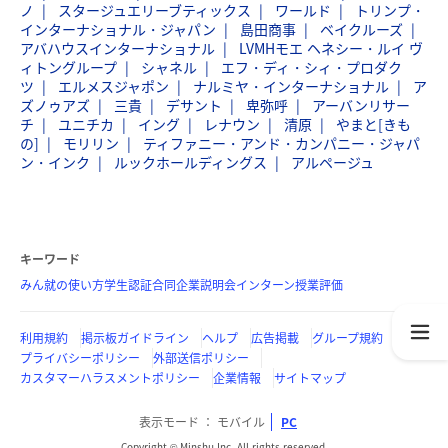
ノ
スタージュエリーブティックス
ワールド
トリンプ・
インターナショナル・ジャパン
島田商事
ベイクルーズ
アバハウスインターナショナル
LVMHモエ ヘネシー・ルイ ヴ
ィトングループ
シャネル
エフ・ディ・シィ・プロダク
ツ
エルメスジャポン
ナルミヤ・インターナショナル
ア
ズノゥアズ
三貴
デサント
卑弥呼
アーバンリサー
チ
ユニチカ
イング
レナウン
清原
やまと[きも
の]
モリリン
ティファニー・アンド・カンパニー・ジャパ
ン・インク
ルックホールディングス
アルページュ
キーワード
みん就の使い方
学生認証
合同企業説明会
インターン
授業評価
利用規約
掲示板ガイドライン
ヘルプ
広告掲載
グループ規約
プライバシーポリシー
外部送信ポリシー
カスタマーハラスメントポリシー
企業情報
サイトマップ
表示モード
モバイル
PC
Copyright © Minshu Inc. All rights reserved.