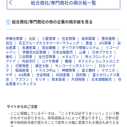
総合商社/専門商社の掲示板一覧
総合商社/専門商社の他の企業の掲示板を見る
伊藤忠商事
丸紅
三菱商事
住友商事
阪和興業
豊田通商
双日
花王グループカスタマーマーケティング
豊島
JFE商事
岩
谷産業
長瀬産業
岡谷鋼機
ダイワボウ情報システム
リコージ
ャパン
伊藤忠丸紅鉄鋼
日本出版販売
山善
日本アクセス
兼松
三谷商事
全日空商事
メタルワン
帝人フロンティア
アイア
内田洋行
ユアサ商事
蝶理
ネクスティ エレクトロニク
ス
日鉄物産
瀧定大阪
サンコーインダストリー
日立ハイテ
ク
稲畑産業
トラスコ中山
神鋼商事
冨士機材
マクニカ
ヤギ
NX商事
住金物産
松田産業
田村駒
富士ゼロックス東
京
アズワン
モリタ
西本貿易
片岡物産
日本酒類販売
住
友商事マシネックス
サイトからのご注意
ここに掲載しているデータは、「こうすれば必ずうまくいく」という類
のものではありません。採用過程は人によって異なりますし、方針の変
更や採用担当者が変わることで前年と大幅に変更される場合もありえま