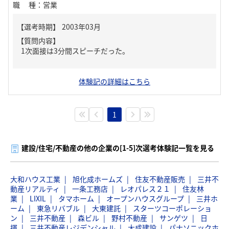
職種
：
営業
【質問内容】
1次面接は3分間スピーチだった。
体験記の詳細はこちら
1
建設/住宅/不動産の他の企業の[1-5]次選考体験記一覧を見る
大和ハウス工業
旭化成ホームズ
住友不動産販売
三井不
動産リアルティ
一条工務店
レオパレス２１
住友林
業
LIXIL
タマホーム
オープンハウスグループ
三井ホ
ーム
東急リバブル
大東建託
スターツコーポレーショ
ン
三井不動産
森ビル
野村不動産
サンゲツ
日
揮
三井不動産レジデンシャル
大成建設
パナソニックホ