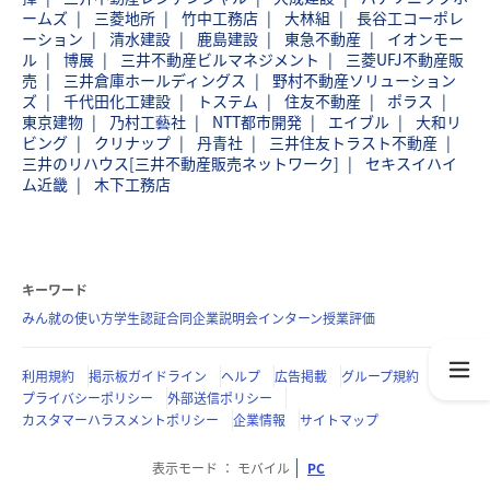
ームズ
三菱地所
竹中工務店
大林組
長谷工コーポレ
ーション
清水建設
鹿島建設
東急不動産
イオンモー
ル
博展
三井不動産ビルマネジメント
三菱UFJ不動産販
売
三井倉庫ホールディングス
野村不動産ソリューション
ズ
千代田化工建設
トステム
住友不動産
ポラス
東京建物
乃村工藝社
NTT都市開発
エイブル
大和リ
ビング
クリナップ
丹青社
三井住友トラスト不動産
三井のリハウス[三井不動産販売ネットワーク]
セキスイハイ
ム近畿
木下工務店
キーワード
みん就の使い方
学生認証
合同企業説明会
インターン
授業評価
利用規約
掲示板ガイドライン
ヘルプ
広告掲載
グループ規約
プライバシーポリシー
外部送信ポリシー
カスタマーハラスメントポリシー
企業情報
サイトマップ
表示モード
モバイル
PC