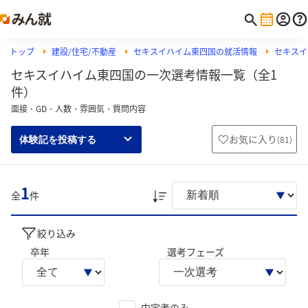
トップ
建設/住宅/不動産
セキスイハイム東四国の就活情報
セキスイ
セキスイハイム東四国の一次選考情報一覧（全1
件）
面接・GD・人数・雰囲気・質問内容
お気に入り
(
81
)
体験記を投稿する
1
全
件
絞り込み
卒年
選考フェーズ
内定者のみ