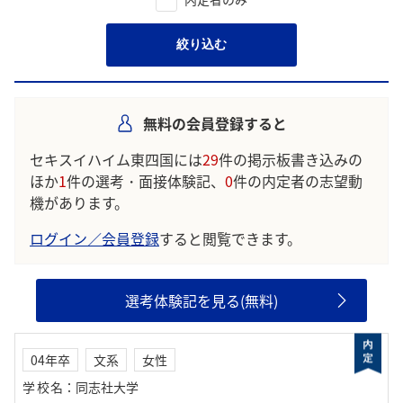
絞り込む
無料の会員登録すると
セキスイハイム東四国には
29
件の掲示板書き込みの
ほか
1
件の選考・面接体験記、
0
件の内定者の志望動
機があります。
ログイン／会員登録
すると閲覧できます。
選考体験記を見る(無料)
04年卒
文系
女性
学校名
：
同志社大学