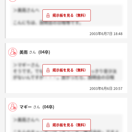
＞美雨さんへ
こんにちは、説明会の日程等です。
案内メールは6月3日の夜、直接私のアドレスに来まし
2003年6月7日 18:48
た。
説明会の日程ですが6月17日、20日。
両日とも13：00～です。
美雨
(04卒)
さん
TELかFAXでの予約となってます。
私がエントリーしたのは5月に入ってからでしたの
＞マギーさん
で、
そうです。でも、4月にエントリーしたっきり音沙汰
美雨さんにも案内メールが来てもおかしくはないと思
がないんですが・・・。良かったら、説明会の日程
うのですが・・・
と、いつメールが来たか教えていただけませんか？
一度、人事課の方へ確認してみてはいかがですか？
2003年6月6日 20:57
マギー
(04卒)
さん
＞美雨さんへ