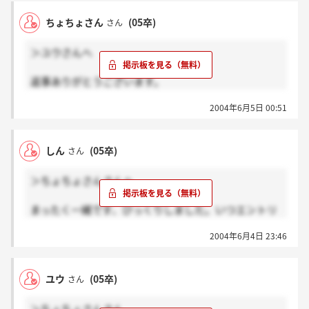
感じがしたので＾＾
ちょちょさん
(05卒)
さん
ただ、何で私に封書が届いたのかは不明です。。。
＞ユウさんへ
返事ありがとうございます。
先ほど、毎ナビを確認したのですが志望リストにこの
2004年6月5日 00:51
会社名が無い！！
あまりの連絡の遅さに自分で落ちたなと思い、削除し
てしまったかもしれません、、、、。
しん
(05卒)
さん
封筒が届いた時、喜びよりも、怪しい個人情報を聞き
出そうとする架空の会社を名乗った業者かと思ってし
＞ちょちょさんさんへ
まった、、、、。いけませんね。
まったく一緒です、びっくりしました。いつエントリ
ーしたかなって感じですよね。でも毎ナビ見たらしっ
2004年6月4日 23:46
かりエントリーしてた。4月ごろだからぜんぜん忘れ
てた
ユウ
(05卒)
さん