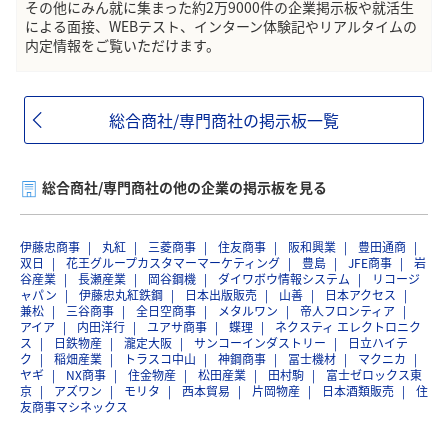
その他にみん就に集まった約2万9000件の企業掲示板や就活生
による面接、WEBテスト、インターン体験記やリアルタイムの
内定情報をご覧いただけます。
総合商社/専門商社の掲示板一覧
総合商社/専門商社の他の企業の掲示板を見る
伊藤忠商事
丸紅
三菱商事
住友商事
阪和興業
豊田通商
双日
花王グループカスタマーマーケティング
豊島
JFE商事
岩
谷産業
長瀬産業
岡谷鋼機
ダイワボウ情報システム
リコージ
ャパン
伊藤忠丸紅鉄鋼
日本出版販売
山善
日本アクセス
兼松
三谷商事
全日空商事
メタルワン
帝人フロンティア
アイア
内田洋行
ユアサ商事
蝶理
ネクスティ エレクトロニク
ス
日鉄物産
瀧定大阪
サンコーインダストリー
日立ハイテ
ク
稲畑産業
トラスコ中山
神鋼商事
冨士機材
マクニカ
ヤギ
NX商事
住金物産
松田産業
田村駒
富士ゼロックス東
京
アズワン
モリタ
西本貿易
片岡物産
日本酒類販売
住
友商事マシネックス