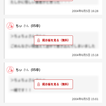
たしかに怪しい業者かと思った・・・
切ですけどね。
正直、この会社は何なんだ？封筒なんか送ってき
なんだか考えるうちに、違った意味で興味がある会社
2004年6月5日 16:28
て！？って思いましたよね。
ですね。
すっかり自分がエントリーしたのも忘れてしまってま
説明会行ったら英語教材を勧められるとかね。
したよ。
ちぃさんのようにアパレル業界に興味がある方には、
ちぃ
(05卒)
さん
まだ連絡してないんだけど、説明会に履歴書とか必要
いい機会ですよね。私はセミナーには参加しない方向
みたいね・・・
で考えています。
＞ちょちょさんさんへ
説明会に参加してないのに、志望動機とか別に何にも
もし、皆さん行かれた際は、どんな会社なのか色々教
見つからないよね・・・・
えてください。
ごめんなさい間違えて途中で書き込んでしまいました
ここの掲示板はしばらくの間、目が離せません。
＞＜
私なりにチョーギンについてもっと調べてみます。
2004年6月5日 15:18
私も毎ナビからエントリーした記憶も（もちろん志望
長くなって失礼しました。
リストにも入ってません）メールした覚えも無いんで
すけど、封書が届きました。
ちぃ
(05卒)
さん
だから全く待たされてないんですよね＾＾；
失礼な話、この会社のことを初めて知りましたし
＞ちょちょさんさんへ
（笑）
なので、最初私もちょっと怪しく思ってしまいました
一緒です！！
(^-^;
私の場合も毎ナビで
でも、最近アパレル業界への就職を考えている私にと
2004年6月5日 15:01
って嬉しいお手紙なのかなぁなんて思ってきました。
HPなど見たら怪しくはなく、むしろ魅力あるような