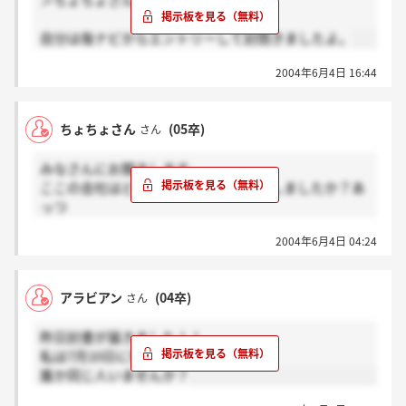
＞ちょちょさんさん
自分は毎ナビからエントリーして封筒きましたよ。
2004年6月4日 16:44
ちょちょさん
(05卒)
さん
みなさんにお聞きします。
ここの会社はどこのナビを使って登録しましたか？あ
っつ
私は登録、メールなどをした覚えがないのですが封筒
2004年6月4日 04:24
が届きました。
ただ単に、私が忘れていたのでしょうかね。
私のような境遇の人はいらっしゃいますか？
アラビアン
(04卒)
さん
書き込んでいるみなさんの、この企業と関係を持った
きっかけを教えてくれませんか？お願いします。
昨日封書が届きました！！
私は7月10日に筆記&面接です。
誰か同じ人いませんか？