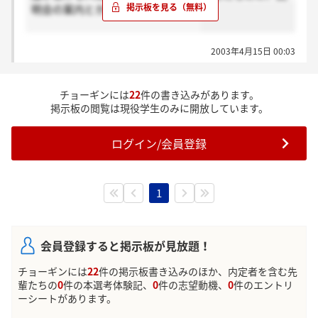
明会の案内とかがまだで不安です。
2003年4月15日 00:03
チョーギンには
22
件の書き込みがあります。
掲示板の閲覧は現役学生のみに開放しています。
ログイン/会員登録
1
会員登録すると掲示板が見放題！
チョーギンには
22
件の掲示板書き込みのほか、内定者を含む先
輩たちの
0
件の本選考体験記、
0
件の志望動機、
0
件のエントリ
ーシートがあります。