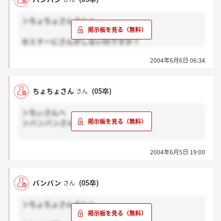
＞ちょちょさんさんへ
セミナーにさんかしないのですか？
何か、食わず嫌いな感じで私は行こうと思ってます。
2004年6月6日 06:34
アパレル志望ですし！
一つ気になることがあるけど、「選考された方にこの
ご案内を送付」と書いてありましたが、どういうこ
ちょちょさん
(05卒)
さん
と！？
ただエントリーボタンを押しただけの気が・・・
＞ちぃさんへ
俺は学歴は悪いし、どういう事だろう・・・・
＞バンバンさんへ
たしかに歴史ある会社みたいだけど、おかしな会社
だ！！！
やはり、皆さんもそうでしたか！
是非いってみたい気持ちになってしまった・・・
2004年6月5日 19:00
正直、怪しいですよね。私もホームページなどを見る
ことや、
地図を見て実在する住所なのかと調べたりしてみて、
バンバン
(05卒)
さん
歴史ある会社であることは分かりました。
バンバンさんのように出欠連絡するのにも、いささか
＞ちょちょさんさんへ
抵抗があります。
志望動機、、、、、、。確かに書けない！出会いは大