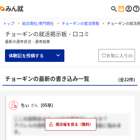
トップ
総合商社/専門商社
チョーギンの就活情報
チョーギンの就活
チョーギンの就活掲示板・口コミ
最新の選考状況・選考結果
お気に入り
(
0
)
体験記を投稿する
チョーギンの最新の書き込み一覧
(全22件)
ちぃ
(05卒)
さん
ここの説明会はスーツでの参加でしょうか？
アパレルの説明会ってスーツか私服か服装に悩みま
す。
わかる方いらっしゃいますか？