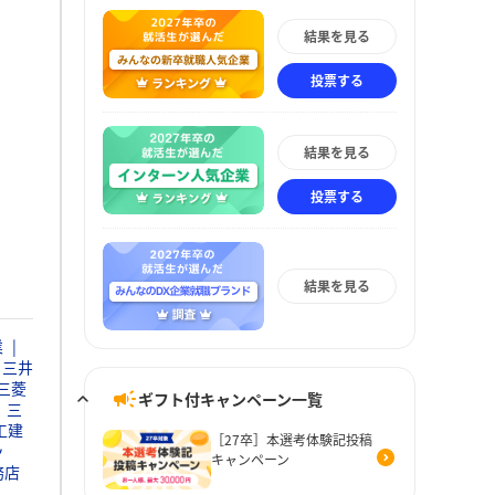
結果を見る
投票する
結果を見る
投票する
結果を見る
業
三井
三菱
ギフト付キャンペーン一覧
三
工建
［27卒］本選考体験記投稿
ッ
キャンペーン
務店