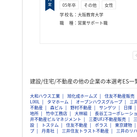
05年卒
その他
女性
学校名
：
大阪教育大学
職種
：
営業サポート職
建設/住宅/不動産の他の企業の本選考ES一
大和ハウス工業
旭化成ホームズ
住友不動産販売
LIXIL
タマホーム
オープンハウスグループ
三
不動産
森ビル
野村不動産
サンゲツ
日揮
地所
竹中工務店
大林組
長谷工コーポレーシ
井不動産ビルマネジメント
三菱UFJ不動産販売
設
トステム
住友不動産
ポラス
東京建物
プ
丹青社
三井住友トラスト不動産
三井のリハ