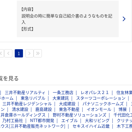
【内容】
説明会の時に簡単な自己紹介書のようなものを記
入
【形式】
1
覧を見る
三井不動産リアルティ
一条工務店
レオパレス２１
住友林
井ホーム
東急リバブル
大東建託
スターツコーポレーション
三井不動産レジデンシャル
大成建設
パナソニックホームズ
ョン
清水建設
鹿島建設
東急不動産
イオンモール
博展
三井倉庫ホールディングス
野村不動産ソリューションズ
千代田化
乃村工藝社
NTT都市開発
エイブル
大和リビング
クリナ
ウス[三井不動産販売ネットワーク]
セキスイハイム近畿
木下工