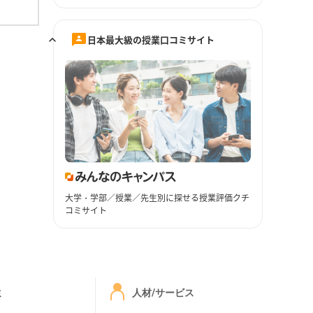
日本最大級の授業口コミサイト
大学・学部／授業／先生別に探せる授業評価クチ
コミサイト
ミ
人材/サービス