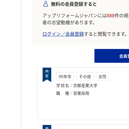
無料の会員登録すると
アップリフォームジャパンには
888
件の掲
者の志望動機があります。
ログイン／会員登録
すると閲覧できます
会員
06年卒
その他
女性
学校名
：
京都産業大学
職種
：
営業採用