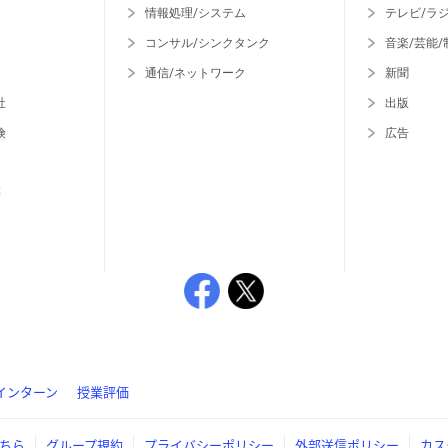
情報処理/システム
テレビ/ラ
コンサル/シンクタンク
音楽/芸能/
通信/ネットワーク
新聞
社
出版
険
広告
等
インターン
授業評価
ちら
グループ規約
プライバシーポリシー
外部送信ポリシー
カス