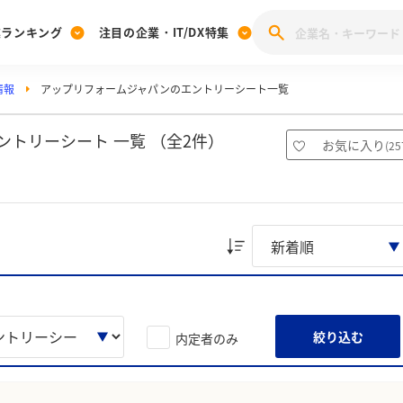
業ランキング
注目の企業・IT/DX特集
情報
アップリフォームジャパンのエントリーシート一覧
注目の企業特集
みんなのIT業界新卒就職人気企業ランキング
みんな
[27卒] 本選考体験記投稿キャンペーン
28卒 注目企業特集
27卒 注目企業特集
みんなのDX企業就職ブランド調査
トリーシート 一覧 （全2件）
お気に入り
(
25
注目のIT・DX企業特集
28卒 IT・DX企業特集
27卒 IT・DX企業特集
28卒
みんなのIT業界新卒就職人気企業ランキング
みんな
企業研究
絞り込む
内定者のみ