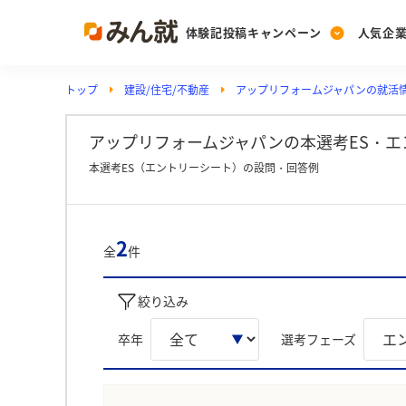
体験記投稿キャンペーン
人気企
トップ
建設/住宅/不動産
アップリフォームジャパンの就活
Post
Ranking
PickUp
投稿する
ランキングを見る
注目の企業特集
アップリフォームジャパンの本選考ES・エン
本選考ES（エントリーシート）の設問・回答例
Vote
投票する
2
全
件
動画で知ろう！業界・
絞り込み
卒年
選考フェーズ