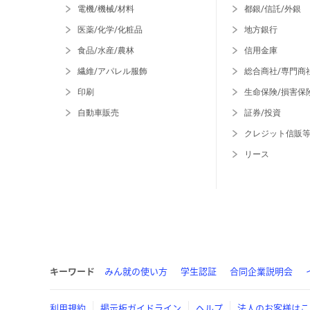
電機/機械/材料
都銀/信託/外銀
医薬/化学/化粧品
地方銀行
食品/水産/農林
信用金庫
繊維/アパレル服飾
総合商社/専門商
印刷
生命保険/損害保
自動車販売
証券/投資
クレジット信販
リース
キーワード
みん就の使い方
学生認証
合同企業説明会
利用規約
掲示板ガイドライン
ヘルプ
法人のお客様はこ