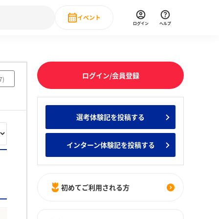
イベント
ログイン
ヘルプ
Event
の新卒就職人気企業ランキング
みんなのインターン人気企業ランキン
直近のイベント一覧
ログイン/会員登録
7
)
もっと見る
 IT・DX現場社員インタビュー
選考体験記を投稿する
の新卒就職人気企業ランキング
みんなのインターン人気企業ランキン
インターン体験記を投稿する
初めてご利用される方