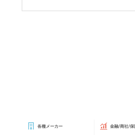
各種メーカー
金融/商社/保