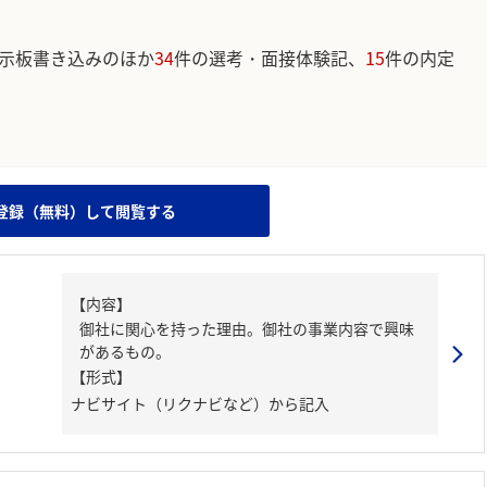
示板書き込みのほか
34
件の選考・面接体験記、
15
件の内定
。
登録（無料）して閲覧する
【内容】
御社に関心を持った理由。御社の事業内容で興味
があるもの。
【形式】
ナビサイト（リクナビなど）から記入