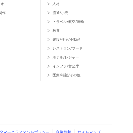
ジオ
人材
制作
流通/小売
トラベル/航空/運輸
教育
建設/住宅/不動産
レストラン/フード
ホテル/レジャー
インフラ/官公庁
医療/福祉/その他
タマーハラスメントポリシー
企業情報
サイトマップ