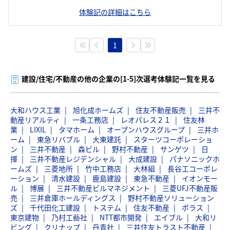
体験記の詳細はこちら
1
建設/住宅/不動産の他の企業の[1-5]次選考体験記一覧を見る
大和ハウス工業
旭化成ホームズ
住友不動産販売
三井不
動産リアルティ
一条工務店
レオパレス２１
住友林
業
LIXIL
タマホーム
オープンハウスグループ
三井ホ
ーム
東急リバブル
大東建託
スターツコーポレーショ
ン
三井不動産
森ビル
野村不動産
サンゲツ
日
揮
三井不動産レジデンシャル
大成建設
パナソニックホ
ームズ
三菱地所
竹中工務店
大林組
長谷工コーポレ
ーション
清水建設
鹿島建設
東急不動産
イオンモー
ル
博展
三井不動産ビルマネジメント
三菱UFJ不動産販
売
三井倉庫ホールディングス
野村不動産ソリューション
ズ
千代田化工建設
トステム
住友不動産
ポラス
東京建物
乃村工藝社
NTT都市開発
エイブル
大和リ
ビング
クリナップ
丹青社
三井住友トラスト不動産