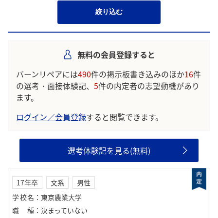
絞り込む
無料の会員登録すると
バーンリペアには
490
件の掲示板書き込みのほか
16
件
の選考・面接体験記、
5
件の内定者の志望動機があり
ます。
ログイン／会員登録
すると閲覧できます。
選考体験記を見る(無料)
17年卒
文系
男性
学校名
：
東京農業大学
職種
：
決まっていない