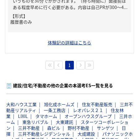
いうものを30分でかかされます。（待ち時間に）面接前は
ある程度早めに行く必要がある。内容は自己PRが300～4...
【形式】
履歴書のみ
体験記の詳細はこちら
1
建設/住宅/不動産の他の企業の本選考ES一覧を見る
大和ハウス工業
旭化成ホームズ
住友不動産販売
三井不
動産リアルティ
一条工務店
レオパレス２１
住友林
業
LIXIL
タマホーム
オープンハウスグループ
三井ホ
ーム
東急リバブル
大東建託
スターツコーポレーショ
ン
三井不動産
森ビル
野村不動産
サンゲツ
日
揮
三井不動産レジデンシャル
大成建設
パナソニックホ