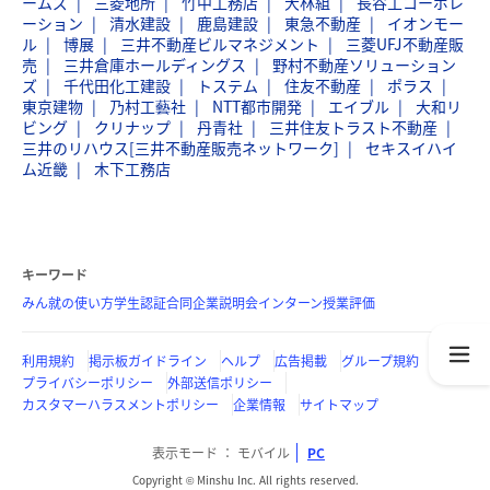
ームズ
三菱地所
竹中工務店
大林組
長谷工コーポレ
ーション
清水建設
鹿島建設
東急不動産
イオンモー
ル
博展
三井不動産ビルマネジメント
三菱UFJ不動産販
売
三井倉庫ホールディングス
野村不動産ソリューション
ズ
千代田化工建設
トステム
住友不動産
ポラス
東京建物
乃村工藝社
NTT都市開発
エイブル
大和リ
ビング
クリナップ
丹青社
三井住友トラスト不動産
三井のリハウス[三井不動産販売ネットワーク]
セキスイハイ
ム近畿
木下工務店
キーワード
みん就の使い方
学生認証
合同企業説明会
インターン
授業評価
利用規約
掲示板ガイドライン
ヘルプ
広告掲載
グループ規約
プライバシーポリシー
外部送信ポリシー
カスタマーハラスメントポリシー
企業情報
サイトマップ
表示モード
モバイル
PC
Copyright © Minshu Inc. All rights reserved.