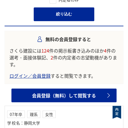
絞り込む
無料の会員登録すると
さくら建設には
124
件の掲示板書き込みのほか
4
件の
選考・面接体験記、
2
件の内定者の志望動機がありま
す。
ログイン／会員登録
すると閲覧できます。
会員登録（無料）して閲覧する
07年卒
理系
女性
学校名
：
静岡大学