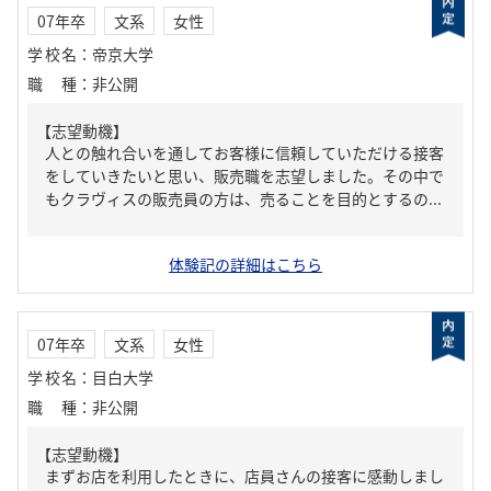
07年卒
文系
女性
学校名
：
帝京大学
職種
：
非公開
【志望動機】
人との触れ合いを通してお客様に信頼していただける接客
をしていきたいと思い、販売職を志望しました。その中で
もクラヴィスの販売員の方は、売ることを目的とするの...
体験記の詳細はこちら
07年卒
文系
女性
学校名
：
目白大学
職種
：
非公開
【志望動機】
まずお店を利用したときに、店員さんの接客に感動しまし