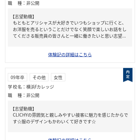
職種
：
非公開
【志望動機】
もともとアリシャスが大好きでいつもショップに行くと、
お洋服を売るということだけでなく笑顔で楽しいお話をし
てくださる販売員の皆さんと一緒に働きたいと思い志望...
体験記の詳細はこちら
09年卒
その他
女性
学校名
：
横浜fカレッジ
職種
：
非公開
【志望動機】
CLICHYの雰囲気と親しみやすい接客に魅力を感じたからで
す☆服のデザインもかわいくて好きです☆