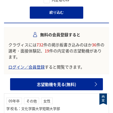
絞り込む
無料の会員登録すると
クラヴィスには
732
件の掲示板書き込みのほか
36
件の
選考・面接体験記、
19
件の内定者の志望動機があり
ます。
ログイン／会員登録
すると閲覧できます。
志望動機を見る(無料)
09年卒
その他
女性
学校名
：
文化学園大学短期大学部