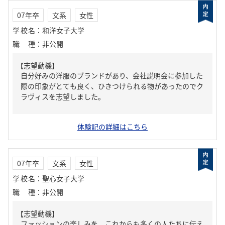
07年卒
文系
女性
学校名
：
和洋女子大学
職種
：
非公開
【志望動機】
自分好みの洋服のブランドがあり、会社説明会に参加した
際の印象がとても良く、ひきつけられる物があったのでク
ラヴィスを志望しました。
体験記の詳細はこちら
07年卒
文系
女性
学校名
：
聖心女子大学
職種
：
非公開
【志望動機】
ファッションの楽しみを、これからも多くの人たちに伝え