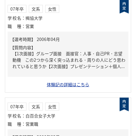
07年卒
文系
女性
学校名
：
獨協大学
職種
：
営業
【質問内容】
【1次面接】グループ面接 面接官：人事・自己PR・志望
動機 この2つから深く突っ込まれる・周りの人にどう思わ
れていると思うか【2次面接】プレゼンテーション＋個人...
体験記の詳細はこちら
07年卒
文系
女性
学校名
：
白百合女子大学
職種
：
営業職