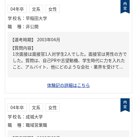
04年卒
文系
女性
学校名
：
早稲田大学
職種
：
非公開
【質問内容】
1次面接は面接官1人対学生2人でした。面接官は男性の方で
した。質問は、自己PRや志望動機、学生時代に力を入れた
こと、アルバイト、他にどのような会社・業界を受けて...
体験記の詳細はこちら
04年卒
文系
女性
学校名
：
成城大学
職種
：
職域営業職