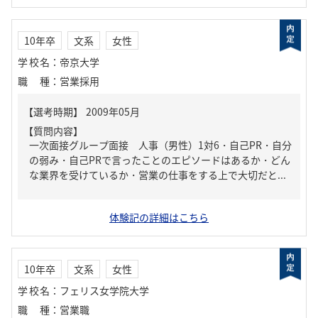
10年卒
文系
女性
学校名
：
帝京大学
職種
：
営業採用
【質問内容】
一次面接グループ面接 人事（男性）1対6・自己PR・自分
の弱み・自己PRで言ったことのエピソードはあるか・どん
な業界を受けているか・営業の仕事をする上で大切だと...
体験記の詳細はこちら
10年卒
文系
女性
学校名
：
フェリス女学院大学
職種
：
営業職