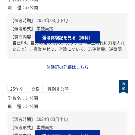
職種
：
非公開
【質問内容・課題】
選考体験記を見る（無料）
自己PR、自分の強み/弱み、ガクチカ（学生時代に力を入れ
たこと）、授業やゼミ、卒論について、志望動機、逆質問
体験記の詳細はこちら
25年卒
文系
性別非公開
学校名
：
非公開
職種
：
非公開