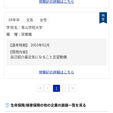
体験記の詳細はこちら
04年卒
文系
女性
学校名
：
青山学院大学
職種
：
営業職
【質問内容】
自己紹介最近気になること志望動機
体験記の詳細はこちら
1
生命保険/損害保険の他の企業の面接一覧を見る