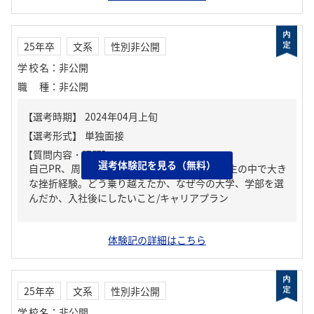
25年卒
文系
性別非公開
学校名
：
非公開
職種
：
非公開
【質問内容・課題】
選考体験記を見る（無料）
自己PR、周りからどんな人といわれる？、人生の中で大き
な挫折経験。どう乗り越えたか、なぜ今の大学、学部を選
んだか、入社後にしたいこと/キャリアプラン
体験記の詳細はこちら
25年卒
文系
性別非公開
学校名
：
非公開