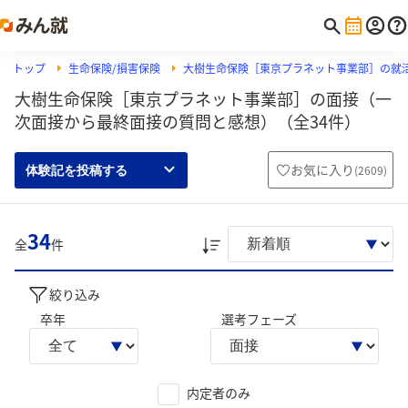
トップ
生命保険/損害保険
大樹生命保険［東京プラネット事業部］の就
大樹生命保険［東京プラネット事業部］の面接（一
次面接から最終面接の質問と感想）（全34件）
お気に入り
(
2609
)
体験記を投稿する
34
全
件
絞り込み
卒年
選考フェーズ
内定者のみ