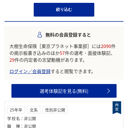
絞り込む
無料の会員登録すると
大樹生命保険［東京プラネット事業部］には
2090
件
の掲示板書き込みのほか
57
件の選考・面接体験記、
29
件の内定者の志望動機があります。
ログイン／会員登録
すると閲覧できます。
選考体験記を見る(無料)
25年卒
文系
性別非公開
学校名
：
非公開
職種
：
非公開