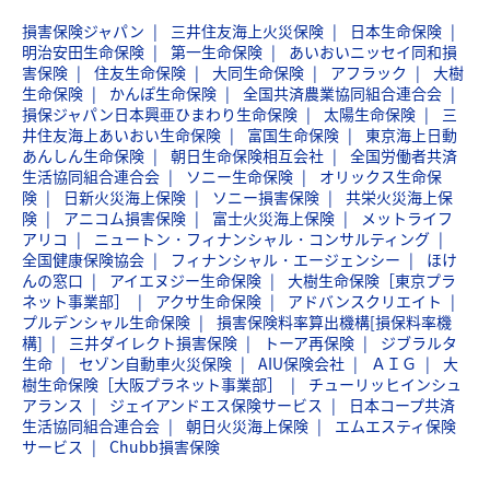
損害保険ジャパン
三井住友海上火災保険
日本生命保険
明治安田生命保険
第一生命保険
あいおいニッセイ同和損
害保険
住友生命保険
大同生命保険
アフラック
大樹
生命保険
かんぽ生命保険
全国共済農業協同組合連合会
損保ジャパン日本興亜ひまわり生命保険
太陽生命保険
三
井住友海上あいおい生命保険
富国生命保険
東京海上日動
あんしん生命保険
朝日生命保険相互会社
全国労働者共済
生活協同組合連合会
ソニー生命保険
オリックス生命保
険
日新火災海上保険
ソニー損害保険
共栄火災海上保
険
アニコム損害保険
富士火災海上保険
メットライフ
アリコ
ニュートン・フィナンシャル・コンサルティング
全国健康保険協会
フィナンシャル・エージェンシー
ほけ
んの窓口
アイエヌジー生命保険
大樹生命保険［東京プラ
ネット事業部］
アクサ生命保険
アドバンスクリエイト
プルデンシャル生命保険
損害保険料率算出機構[損保料率機
構]
三井ダイレクト損害保険
トーア再保険
ジブラルタ
生命
セゾン自動車火災保険
AIU保険会社
ＡＩＧ
大
樹生命保険［大阪プラネット事業部］
チューリッヒインシュ
アランス
ジェイアンドエス保険サービス
日本コープ共済
生活協同組合連合会
朝日火災海上保険
エムエスティ保険
サービス
Chubb損害保険