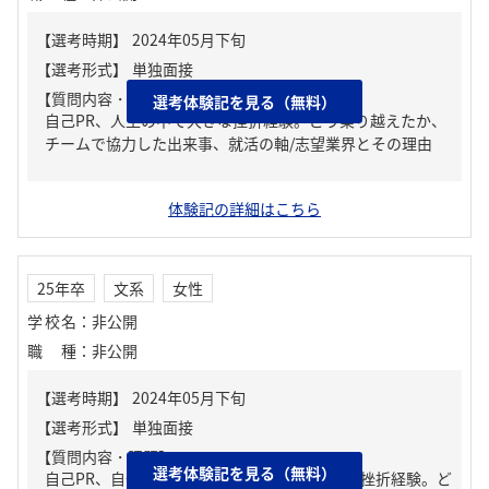
【質問内容・課題】
選考体験記を見る（無料）
自己PR、人生の中で大きな挫折経験。どう乗り越えたか、
チームで協力した出来事、就活の軸/志望業界とその理由
体験記の詳細はこちら
25年卒
文系
女性
学校名
：
非公開
職種
：
非公開
【質問内容・課題】
選考体験記を見る（無料）
自己PR、自分の強み/弱み、人生の中で大きな挫折経験。ど