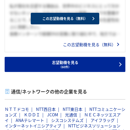
私が貴社を志望する理由は、世界中のビジネスにとって欠か
せないネットワークやクラウドなどの業務インフラを整備す
この志望動機を見る（無料）
ることで、様々な業界の業務効率化や日常生活での生産性向
上に貢献したい。
長期インターンで経理DXの営業に取り組む中で、地方では都
市部と比べデジタル化が大幅に遅れ、情報格差や非効率な作
この志望動機を見る（無料）
業が多々残る現状を目の当たりにした。
また今後よりオンラインサービスや技術が発達していく中で
貴社のコア事業であるネットワークやクラウドは、ビジネス
志望動機を見る
（60件）
や日常生活においてより欠かせない存在になっていくと考え
る。そこで私は誰もが最新技術の恩恵を受けられる社会を創
りたいという思いを抱くようになった。その中でも貴社は社
内連絡のデジタル化が遅れているために近年の潮流であるテ
通信/ネットワークの他の企業を見る
レワークやWeb会議などの導入に踏み込めていない中小企業
から、歴史が長く、長年にわたって使用してきたシステムの
ＮＴＴドコモ
NTT西日本
NTT東日本
NTTコミュニケーシ
一新を考える大企業まで、多様な顧客に対して寄り添ったベ
ョンズ
ＫＤＤＩ
JCOM
光通信
ＮＥＣネッツエスア
ストな商材を提供できる企業が良いと考えているため、貴社
イ
ANAテレマート
シスコシステムズ
アイフラッグ
を志望している。今後の貴社の展望として、現状強みを持っ
インターネットイニシアティブ
NTTビジネスソリューション