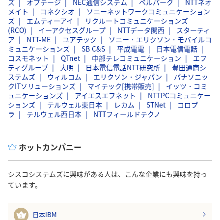
ズ
ているルータなどオンプレミスの分野から、クラウドにも着
オプテージ
NEC通信システム
ベルパーク
NTTネオ
メイト
コネクシオ
ソニーネットワークコミュニケーション
手をしていることからもわかる通り、今後はより幅の広い提
ズ
エムティーアイ
リクルートコミュニケーションズ
案を顧客に提示でき、より顧客に寄り添って成功体験の伴走
(RCO)
イーアクセスグループ
NTTデータ関西
スターティ
をすることが可能になると考えているため、数あるIT企業の
ア
NTT-ME
ユアテック
ソニー・エリクソン・モバイルコ
ミュニケーションズ
SB C&S
平成電電
日本電信電話
中でも私は貴社を志望している。
コスモネット
QTnet
中部テレコミュニケーション
エフ
ティグループ
大明
日本電信電話NTT研究所
豊田通商シ
ステムズ
ウィルコム
エリクソン・ジャパン
パナソニッ
クITソリューションズ
マイテック[携帯販売]
イッツ・コミ
ュニケーションズ
アイエスエフネット
NTTPCコミュニケー
ションズ
テルウェル東日本
レカム
STNet
コロプ
ラ
テルウェル西日本
NTTフィールドテクノ
ホットカンパニー
シスコシステムズに興味がある人は、こんな企業にも興味を持っ
ています。
日本IBM
1