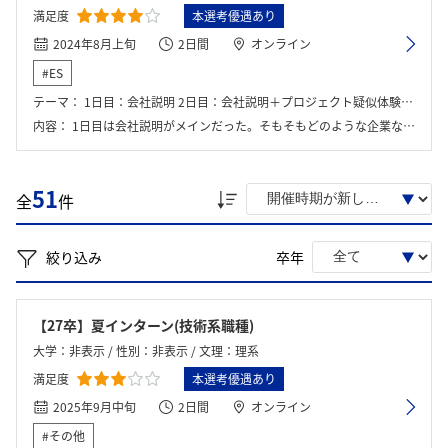
満足度
本選考優遇あり
2024年8月上旬
2日間
オンライン
#ES
テーマ：
1日目：会社説明 2日目：会社説明＋プロジェクト疑似体験ゲーム（EPC体験ゲーム）
内容：
1日目は会社説明がメインだった。そもそもどのような企業なのか、そして業界の中でどういう立ち位置なのか、詳しく理解できた。 2日目は会社説明が簡単に会った後、EPC体験ゲームを行った。チームに分かれて設計・調達・建設を体験し、実際の開発を体験した。
51
全
件
絞り込み
卒年
【27卒】夏インターン(技術系職種)
大学：非表示 / 性別：非表示 / 文理：理系
満足度
本選考優遇あり
2025年9月中旬
2日間
オンライン
#その他