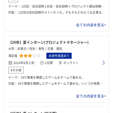
テーマ：
1日目：会社説明 2日目：会社説明＋プロジェクト疑似体験ゲーム（EPC体験ゲーム）
内容：
1日目は会社説明がメインだった。そもそもどのような企業なのか、そして業界の中でどういう立ち位置なのか、詳しく理解できた。 2日目は会社説明が簡単に会った後、EPC体験ゲームを行った。チームに分かれて設計・調達・建設を体験し、実際の開発を体験した。
全ての内容を見る>
【26卒】夏インターン(プロジェクトマネージャー)
大学：非表示 / 性別：男性 / 文理：理系
満足度
本選考優遇あり
2024年8月上旬
2日間
オンライン
#その他
テーマ：
EPC事業を模倣したゲームをチームで進める。
内容：
EPC事業を模倣したゲームをチームで進める。いくつか用意された選択肢をもとに順番を決定したり、納期をもとに取捨選択したり、非常に難しい印象だった。
全ての内容を見る>