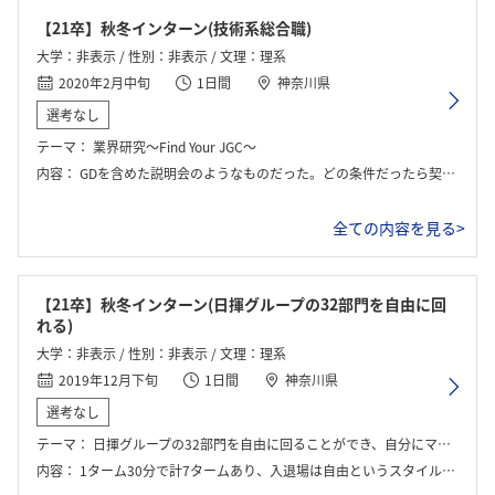
【21卒】秋冬インターン(技術系総合職)
大学：非表示 / 性別：非表示 / 文理：理系
2020年2月中旬
1日間
神奈川県
選考なし
テーマ：
業界研究～Find Your JGC～
内容：
GDを含めた説明会のようなものだった。どの条件だったら契約を勝ち取れるか、予算や計画含めた内容を皆で決めて発表した。その後は座談会を1時間程度行い、多くの社員の方に質問する時間が設けられた。
全ての内容を見る>
【21卒】秋冬インターン(日揮グループの32部門を自由に回
れる)
大学：非表示 / 性別：非表示 / 文理：理系
2019年12月下旬
1日間
神奈川県
選考なし
テーマ：
日揮グループの32部門を自由に回ることができ、自分にマッチした部署を探す
内容：
1ターム30分で計7タームあり、入退場は自由というスタイルだった。興味がある部門以外も気楽に回れるのがよかった。