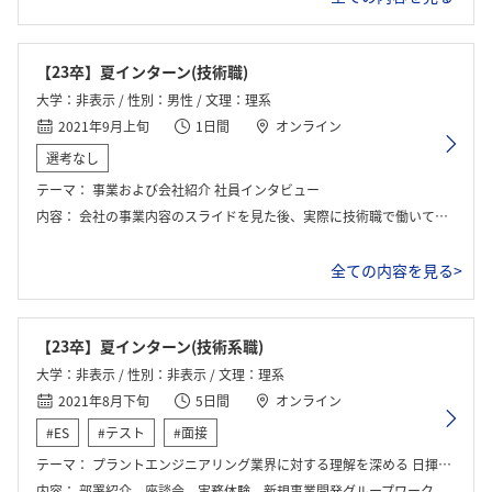
【23卒】夏インターン(技術職)
大学：非表示 / 性別：男性 / 文理：理系
2021年9月上旬
1日間
オンライン
選考なし
テーマ：
事業および会社紹介 社員インタビュー
内容：
会社の事業内容のスライドを見た後、実際に技術職で働いている社員の方の話を聞いた。
全ての内容を見る>
【23卒】夏インターン(技術系職)
大学：非表示 / 性別：非表示 / 文理：理系
2021年8月下旬
5日間
オンライン
#ES
#テスト
#面接
テーマ：
プラントエンジニアリング業界に対する理解を深める 日揮HDにおける新規事業開発プランを考える
内容：
部署紹介、座談会、実務体験、新規事業開発グループワーク