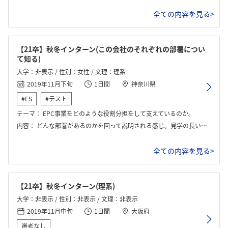
全ての内容を見る>
【21卒】秋冬インターン(この会社のそれぞれの部署につい
て知る)
大学：非表示 / 性別：女性 / 文理：理系
2019年11月下旬
1日間
神奈川県
#ES
#テスト
テーマ：
EPC事業をどのような役割分担をして支えているのか。
内容：
どんな部署があるのかを回って説明される感じ。見学の長いバージョンな印象。また、その後詳細の書かれた資料（20種類くらい）ももらうことができた。
全ての内容を見る>
【21卒】秋冬インターン(理系)
大学：非表示 / 性別：非表示 / 文理：非表示
2019年11月中旬
1日間
大阪府
選考なし