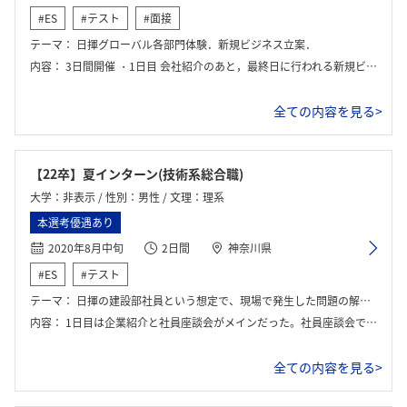
#ES
#テスト
#面接
テーマ：
日揮グローバル各部門体験．新規ビジネス立案．
内容：
3日間開催 ・1日目 会社紹介のあと，最終日に行われる新規ビジネス立案コンテストの説明，ワーク．その後部門紹介． ・2日目 前日に引き続き部門紹介と簡単な業務体感． ・3日目 新規ビジネス立案コンテスト発表． その後マネージャー，役員から講評．
全ての内容を見る>
【22卒】夏インターン(技術系総合職)
大学：非表示 / 性別：男性 / 文理：理系
本選考優遇あり
2020年8月中旬
2日間
神奈川県
#ES
#テスト
テーマ：
日揮の建設部社員という想定で、現場で発生した問題の解決にあたった。
内容：
1日目は企業紹介と社員座談会がメインだった。社員座談会では海外プロジェクト所属社員（電気計装系）と親睦を深めました。2日目はグループワークメインでした。ワーク終了後は、全メンバーと人事部社員の前で発表を行いました。
全ての内容を見る>