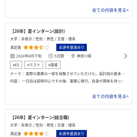
全ての内容を見る>
【26卒】夏インターン(設計)
大学：非表示 / 性別：男性 / 文理：理系
満足度
本選考優遇あり
2024年8月下旬
5日間
神奈川県
#ES
#テスト
#面接
テーマ：
実際の業務の一部を体験させていただけた。設計図の基本について講義を受けたのち設計図の実務を体験した。その他にも社員の方々との懇親会が行われ、自分が気になっていたことぶっちゃけたお金の話まで伺えるため、とてもいい時間だった。
内容：
一日目は説明中心でその後、業務に移行。自身が興味を持っていない部署も体験できた。
全ての内容を見る>
【26卒】夏インターン(総合職)
大学：非表示 / 性別：男性 / 文理：理系
満足度
本選考優遇あり