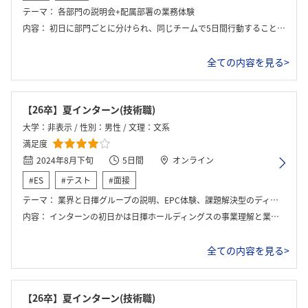
テーマ：
各部門の説明会+配属部署の業務体験
内容：
初日に部門ごとに分けられ、同じチームで5日間行動することになった。私はDX部門に配属され、IT系の2部門とも関わる機会があった。 初日は全体オリエンテーションとして、EPC業務のモデルゲームを通じて日揮の業務理解を深めた。2～3日目はEPC業務に関わるIT部門を見学し、4～5日目は全社共通のITシステム部門について学んだ。プログラムの多くは講義形式や双方向の座談会で進められ、ワーク形式のプログラムはIT系の部署では少なかった。 配属先では、聞きたいことがあれば何でも質問できるほどフランクな雰囲気があり、スムーズに学びを深めることができた。最終日には懇親会が開かれ、お酒を交えながら関心のある部署の方やインターンシップ期間中にお世話になった方と話す機会があった。
全ての内容を見る>
【26卒】夏インターン(技術職)
大学：非表示 / 性別：男性 / 文理：文系
満足度
2024年8月下旬
5日間
オンライン
#ES
#テスト
#面接
テーマ：
業界と日揮グループの説明、EPC体験、課題解決型のディスカッション
内容：
インターンの初日かは日揮ホールディングスの事業理解と業界全体への知識を深める導入期間でした。最初に会社紹介のプレゼンテーションやビジョン共有、福利厚生や組織構造に関する説明を受け、動画やワークを交えながらEPC業界の役割や今後の課題について考察する時間が設けられました。またEPC事業の流れを模擬体験するEPCシミュレーションゲームでは、仮想プロジェクトを通じて、プロジェクト遂行の流れや部門間連携の重要性を体感しました。その後参加者それぞれが業務用PCの初期設定を行い、部署配属に向けた準備が進められました。後半はより実務に近い形での業務体験に移行し、午前中は各部門の業務内容や役割に関する説明が日替わりで行われ、参加者は複数の部署の具体的な仕事に触れることができました。午後は個々に配属された部署にて、実際の業務の一部を任される形で取り組みました。たとえばプロセス設計部門では、フロー図の作成やプロセスシミュレーターを活用した作業、設計図面のレビューなどが体験でき、エンジニアリングの現場に直結する内容でした。最終日には、自身がインターン期間中に学んだことや、今後のキャリアで実現したいビジョンについての発表を行い、社員の方々との懇親の時間もありました。
全ての内容を見る>
【26卒】夏インターン(技術職)