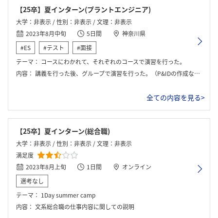
【25卒】夏インターン(プラントエンジニア)
大学：非表示 / 性別：非表示 / 文理：非表示
2023年8月中旬
5日間
神奈川県
#ES
#テスト
#面接
テーマ：
コースにわかれて、それぞれのコースで演習を行った。
内容：
講義を行った後、グループで演習を行った。（P&IDの作成など）インターンシップの合間に座談会が複数回開催された。
全ての内容を見る>
【25卒】夏インターン(総合職)
大学：非表示 / 性別：非表示 / 文理：非表示
満足度
2023年8月上旬
1日間
オンライン
選考なし
テーマ：
1Day summer camp
内容：
文系総合職の仕事内容に関しての説明