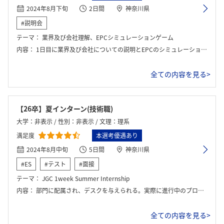
2024年8月下旬
2日間
神奈川県
#説明会
テーマ：
業界及び会社理解、EPCシミュレーションゲーム
内容：
1日目に業界及び会社についての説明とEPCのシミュレーションゲームを行い、2日目に社員交流会として社員の方々の話を聞く内容でした。
全ての内容を見る>
【26卒】夏インターン(技術職)
大学：非表示 / 性別：非表示 / 文理：理系
満足度
本選考優遇あり
2024年8月中旬
5日間
神奈川県
#ES
#テスト
#面接
テーマ：
JGC 1week Summer Internship
内容：
部門に配属され、デスクを与えられる。実際に進行中のプロジェクトのお手伝いをする形で仕事を体験する。
全ての内容を見る>