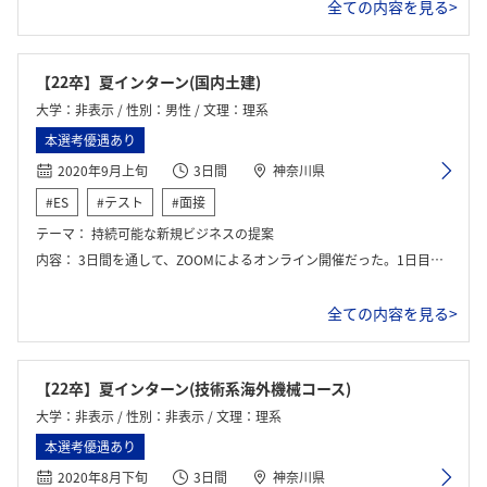
全ての内容を見る>
【22卒】夏インターン(国内土建)
大学：非表示 / 性別：男性 / 文理：理系
本選考優遇あり
2020年9月上旬
3日間
神奈川県
#ES
#テスト
#面接
テーマ：
持続可能な新規ビジネスの提案
内容：
3日間を通して、ZOOMによるオンライン開催だった。1日目は、まず全学生に対して人事による企業説明が行われた。その後、専門分野ごとにわかれて、いろいろな部署の社員の方から業務内容などの説明や質疑応答を行った。最後にグループワーク課題が出題された。2日目も、同様に専門分野ごとにわかれて各部署から説明をうけ、質疑応答を行った。3日目午前は、グループワーク課題の発表を行った。午後には結果発表があり、1位のチームには景品があった。その後、全学生に対し経営層による講演が行われた。最後に、座談会と称して1、2日目にお話しした社員の方々のなかから自分の専攻に近い社員と1対1でラフな雰囲気でお話をした。また、グループワークに取り組む時間は与えられておらず、1日目、2日目のプログラム終了後に学生同士でZOOMを使って課題に取り組んだ。
全ての内容を見る>
【22卒】夏インターン(技術系海外機械コース)
大学：非表示 / 性別：非表示 / 文理：理系
本選考優遇あり
2020年8月下旬
3日間
神奈川県