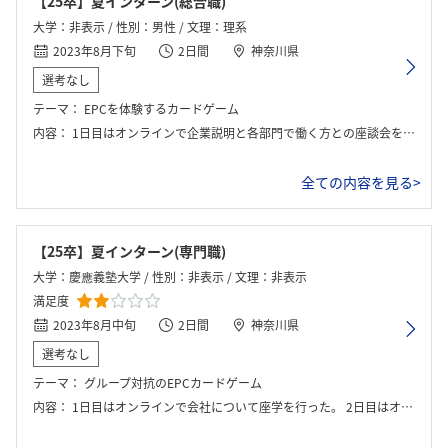
【25卒】夏インターン(総合職)
大学：非表示 / 性別：男性 / 文理：理系
2023年8月下旬
2日間
神奈川県
選考なし
テーマ：
EPCを体験するカードゲーム
内容：
1日目はオンラインで企業説明と各部門で働く方との座談会を行った。 2日目は対面でEPCを擬似的に体験するカードゲームを行った。時間が短かったためカードゲーム以外の会社説明等の内容はほぼなかった。
全ての内容を見る>
【25卒】夏インターン(専門職)
大学：慶應義塾大学 / 性別：非表示 / 文理：非表示
満足度
2023年8月中旬
2日間
神奈川県
選考なし
テーマ：
グループ対抗のEPCカードゲーム
内容：
1日目はオンラインで会社について座学を行った。 2日目はオフィスでグループに別れてカードゲームを行った。