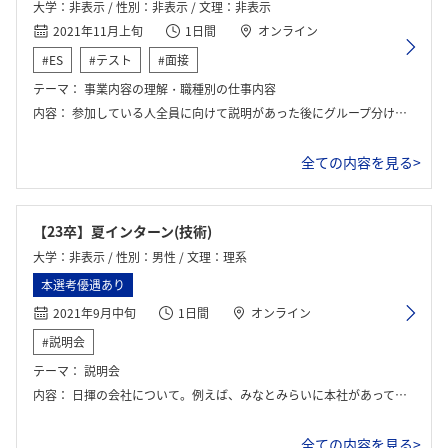
大学：非表示 / 性別：非表示 / 文理：非表示
2021年11月上旬
1日間
オンライン
#ES
#テスト
#面接
テーマ：
事業内容の理解・職種別の仕事内容
内容：
参加している人全員に向けて説明があった後にグループ分けされ質疑応答の時間が設けられた。
全ての内容を見る>
【23卒】夏インターン(技術)
大学：非表示 / 性別：男性 / 文理：理系
本選考優遇あり
2021年9月中旬
1日間
オンライン
#説明会
テーマ：
説明会
内容：
日揮の会社について。例えば、みなとみらいに本社があってそこの便利性。 あとは既存の技術やプラント、これからの技術。日揮の強みがエネルギー関連ということが分かりました。日揮はこれから東洋エンジニアリングと同様にアンモニアを燃料にできるプラントを作る計画を立てているそうです。 さらに日揮には日本で働く職種と海外で働く職種の2種類に分かれるそうです。
全ての内容を見る>