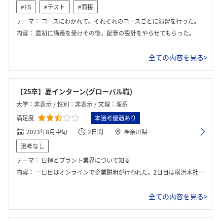
#ES
#テスト
#面接
テーマ：
コースにわかれて、それぞれのコースごとに演習を行った。
内容：
最初に講義を受けその後，配管の設計をやらせてもらった。
全ての内容を見る>
【25卒】夏インターン(グローバル職)
大学：非表示 / 性別：非表示 / 文理：理系
満足度
本選考優遇あり
2023年8月中旬
2日間
神奈川県
選考なし
テーマ：
日揮とプラント業界について知る
内容：
一日目はオンラインで企業説明が行われた。2日目は横浜本社でカードを使ったプラント建設のシミュレーションゲームを行った。
全ての内容を見る>