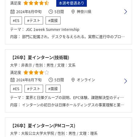
満足度
本選考優遇あり
2024年8月中旬
5日間
神奈川県
#ES
#テスト
#面接
テーマ：
JGC 1week Summer Internship
内容：
部門に配属され、デスクを与えられる。実際に進行中のプロジェクトのお手伝いをする形で仕事を体験する。
【26卒】夏インターン(技術職)
大学：非表示 / 性別：男性 / 文理：文系
満足度
2024年8月下旬
5日間
オンライン
#ES
#テスト
#面接
テーマ：
業界と日揮グループの説明、EPC体験、課題解決型のディスカッション
内容：
インターンの初日かは日揮ホールディングスの事業理解と業界全体への知識を深める導入期間でした。最初に会社紹介のプレゼンテーションやビジョン共有、福利厚生や組織構造に関する説明を受け、動画やワークを交えながらEPC業界の役割や今後の課題について考察する時間が設けられました。またEPC事業の流れを模擬体験するEPCシミュレーションゲームでは、仮想プロジェクトを通じて、プロジェクト遂行の流れや部門間連携の重要性を体感しました。その後参加者それぞれが業務用PCの初期設定を行い、部署配属に向けた準備が進められました。後半はより実務に近い形での業務体験に移行し、午前中は各部門の業務内容や役割に関する説明が日替わりで行われ、参加者は複数の部署の具体的な仕事に触れることができました。午後は個々に配属された部署にて、実際の業務の一部を任される形で取り組みました。たとえばプロセス設計部門では、フロー図の作成やプロセスシミュレーターを活用した作業、設計図面のレビューなどが体験でき、エンジニアリングの現場に直結する内容でした。最終日には、自身がインターン期間中に学んだことや、今後のキャリアで実現したいビジョンについての発表を行い、社員の方々との懇親の時間もありました。
【26卒】夏インターン(PMコース)
大学：大阪公立大学大学院 / 性別：男性 / 文理：理系