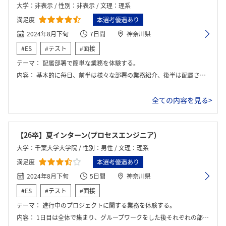
大学：非表示 / 性別：非表示 / 文理：理系
満足度
本選考優遇あり
2024年8月下旬
7日間
神奈川県
#ES
#テスト
#面接
テーマ：
配属部署で簡単な業務を体験する。
内容：
基本的に毎日、前半は様々な部署の業務紹介、後半は配属された部署で簡単な業務体験を行った。最終日には全体での懇親会もあった。
全ての内容を見る>
【26卒】夏インターン(プロセスエンジニア)
大学：千葉大学大学院 / 性別：男性 / 文理：理系
満足度
本選考優遇あり
2024年8月下旬
5日間
神奈川県
#ES
#テスト
#面接
テーマ：
進行中のプロジェクトに関する業務を体験する。
内容：
1日目は全体で集まり、グループワークをした後それぞれの部署に配属される。 2-4日目は、午前中に各部署の説明会があり、午後は配属先で研修。 5日目は配属先の研修に加え、自身の夢のビジョンについて部長クラスにプレゼン。全行程が終了した後、全体で懇親会を行い解散。