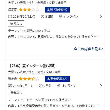
大学：非表示 / 性別：非表示 / 文理：非表示
満足度
本選考優遇あり
2024年10月上旬
2日間
オンライン
選考なし
テーマ：
EPC業務について学ぶ
内容：
EPCについて、日揮がどのようなことをやっているかを学べた。また、社員との交流機会が設けられ、会社理解につながった。
全ての内容を見る>
【26卒】夏インターン(技術職)
大学：非表示 / 性別：男性 / 文理：理系
満足度
本選考優遇あり
2024年9月中旬
2日間
オンライン
選考なし
テーマ：
ボードゲームを通じてEPCを体感する
内容：
1日目 企業説明会の後に質問タイムがあり、その後すぐにEPC体感ボードゲームをグループワークとして行いました。内容は、ある仮想国でのプロジェクトを進めていく上で扱う製品や現地スタッフへの配慮など、様々な選択をしていくというものでした。 2日目 社員さんとの交流がメインでした。専門エキスパート、プロジェクトマネジメント、新規事業推進など複数の属性の社員さんが参加されており、日揮の事業を総合的に理解することができました。