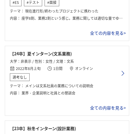
#ES
#テスト
#面接
テーマ：
現在進行形/終わったプロジェクトに携わった
内容：
座学8割、業務2割という感じ。業務に関しては適切な量でゆとりがあった。
全ての内容を見る>
【24卒】夏インターン(文系業務)
大学：非表示 / 性別：女性 / 文理：文系
2022年8月上旬
1日間
オンライン
選考なし
テーマ：
メインは文系社員の業務についての説明会
内容：
業界・企業説明と社員との懇談会
全ての内容を見る>
【23卒】秋冬インターン(設計業務)