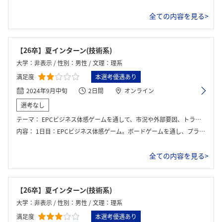
全ての内容を見る>
【26卒】夏インターン(技術系)
大学：非表示 / 性別：男性 / 文理：理系
満足度
本選考優遇あり
2024年9月中旬
2日間
オンライン
選考なし
テーマ：
EPCビジネス体感ゲームを通して、市況や外部要因、トラブルの影響が大きいプラントエンジニアリング業界を学ぶ。
内容：
1日目：EPCビジネス体感ゲーム。ボードゲームを通し、プラントの設計(Engineering)、調達(Procurement)、建設(Construction)業務を体験した。 2日目：社員との交流会。日揮グローバル(海外部隊)、日揮(国内部隊)それぞれの社員や、専門エキスパート、プロジェクトマネジメント、新規事業推進など様々な部署の方の経歴の紹介や座談会。
全ての内容を見る>
【26卒】夏インターン(技術系)
大学：非表示 / 性別：男性 / 文理：理系
満足度
本選考優遇あり