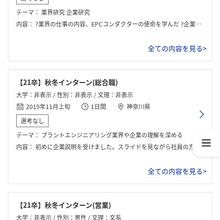
テーマ：
業界研究 企業研究
内容：
?業界の仕事の内容、EPCコンダクターの使命を学んだ ?企業の説明、強みの紹介など ?社員との座談会 ?選考案内
全ての内容を見る>
【21卒】秋冬インターン(総合職)
大学：非表示 / 性別：非表示 / 文理：非表示
2019年11月上旬
1日間
神奈川県
選考なし
テーマ：
プラントエンジニアリング業界や企業の理解を深める
内容：
初めに企業説明を受けました。スライドを見ながら社員の方が業界や企業の強みなどについて教えてくれました。そのあとの座談会では気になることを気兼ねなく聞けました
全ての内容を見る>
【21卒】秋冬インターン(営業)
大学：非表示 / 性別：男性 / 文理：文系