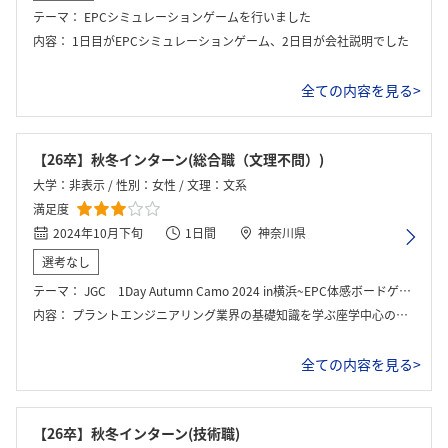
テーマ：
EPCシミュレーションゲームを行いました
内容：
1日目がEPCシミュレーションゲーム、2日目が会社説明でした
全ての内容を見る>
【26卒】秋冬インターン(総合職（文理不問）)
大学：非表示 / 性別：女性 / 文理：文系
満足度
2024年10月下旬
1日間
神奈川県
選考なし
テーマ：
JGC 1Day Autumn Camo 2024 in横浜~EPC体感ボードゲーム~
内容：
プラントエンジニアリング業界の基礎知識を学ぶ座学中心のプログラムが実施されました。 具体的には、プロジェクトの流れや海外案件の特徴、プラント建設におけるリスク管理についての講義がありました。ワークはなく、社員のキャリアや働き方について質問できる質疑応答の時間が設けられていました。
全ての内容を見る>
【26卒】秋冬インターン(技術職)