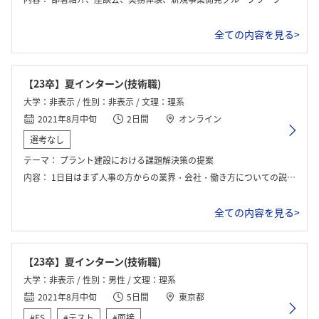
全ての内容を見る>
【23卒】夏インターン(技術職)
大学：非表示 / 性別：非表示 / 文理：理系
2021年8月中旬
2日間
オンライン
選考なし
テーマ：
プラント建設における課題解決策の提案
内容：
1日目はまず人事の方からの業界・会社・働き方についての説明の後、学生から受け付けた質問に人事の方からの回答があった。また、国内・海外それぞれの社員の方の簡単な経歴紹介と質疑の時間があった。2日目はグループワークで、実際の業務を元にしてプラント建設における納期遅れやトラブルに対する解決策を班で考え、発表した。
全ての内容を見る>
【23卒】夏インターン(技術職)
大学：非表示 / 性別：男性 / 文理：理系
2021年8月中旬
5日間
東京都
#ES
#テスト
#面接