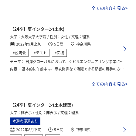
全ての内容を見る>
【24卒】夏インターン(土木)
大学：大阪大学大学院 / 性別：女性 / 文理：理系
2022年9月上旬
5日間
神奈川県
#説明会
#テスト
#面接
テーマ：
日揮グローバルにおいて、シビルエンジニアリング事業についての知識を深めた。
内容：
基本的に午前中は、専攻関係なく活躍できる部署の若手の方からその部署の説明会を、部署ごとに40分ずつお話を聞き、午後から専門の部署に配属されるといった流れでした。 最終日は、午後から、年次の高い方々の会社でどのように働いてきたか、や、年次が上がったときなイメージを聞くことができました。
全ての内容を見る>
【24卒】夏インターン(土木建築)
大学：非表示 / 性別：非表示 / 文理：理系
本選考優遇あり
2022年8月下旬
5日間
神奈川県