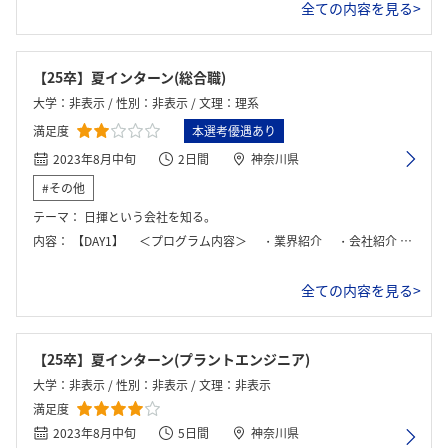
全ての内容を見る>
ログイン・会員登録
【25卒】夏インターン(総合職)
大学：非表示 / 性別：非表示 / 文理：理系
満足度
本選考優遇あり
2023年8月中旬
2日間
神奈川県
#その他
テーマ：
日揮という会社を知る。
内容：
【DAY1】 ＜プログラム内容＞ ・業界紹介 ・会社紹介 ・社員との座談会 【DAY2】 ＜プログラム内容＞ EPC体感ボードゲーム （当社のビジネスの根幹である設計(E)調達(P)建設(C)を丸ごと体感）
全ての内容を見る>
【25卒】夏インターン(プラントエンジニア)
大学：非表示 / 性別：非表示 / 文理：非表示
満足度
2023年8月中旬
5日間
神奈川県