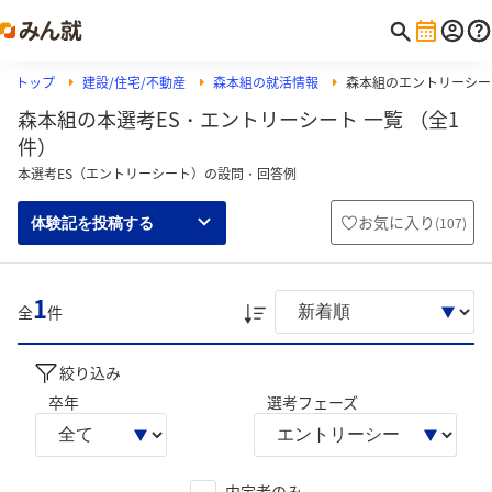
トップ
建設/住宅/不動産
森本組の就活情報
森本組のエントリーシー
森本組の本選考ES・エントリーシート 一覧 （全1
件）
本選考ES（エントリーシート）の設問・回答例
お気に入り
(
107
)
体験記を投稿する
1
全
件
絞り込み
卒年
選考フェーズ
内定者のみ