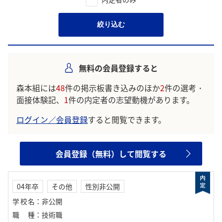
絞り込む
無料の会員登録すると
森本組には
48
件の掲示板書き込みのほか
2
件の選考・
面接体験記、
1
件の内定者の志望動機があります。
ログイン／会員登録
すると閲覧できます。
会員登録（無料）して閲覧する
04年卒
その他
性別非公開
学校名
：
非公開
職種
：
技術職