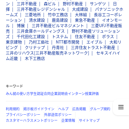
ン
三井不動産
森ビル
野村不動産
サンゲツ
日
揮
三井不動産レジデンシャル
大成建設
パナソニックホ
ームズ
三菱地所
竹中工務店
大林組
長谷工コーポレ
ーション
清水建設
鹿島建設
東急不動産
イオンモー
ル
博展
三井不動産ビルマネジメント
三菱UFJ不動産販
売
三井倉庫ホールディングス
野村不動産ソリューション
ズ
千代田化工建設
トステム
住友不動産
ポラス
東京建物
乃村工藝社
NTT都市開発
エイブル
大和リ
ビング
クリナップ
丹青社
三井住友トラスト不動産
三井のリハウス[三井不動産販売ネットワーク]
セキスイハイ
ム近畿
木下工務店
キーワード
みん就の使い方
学生認証
合同企業説明会
インターン
授業評価
利用規約
掲示板ガイドライン
ヘルプ
広告掲載
グループ規約
プライバシーポリシー
外部送信ポリシー
カスタマーハラスメントポリシー
企業情報
サイトマップ