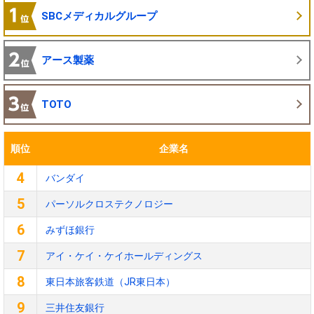
SBCメディカルグループ
アース製薬
TOTO
順位
企業名
4
バンダイ
5
パーソルクロステクノロジー
6
みずほ銀行
7
アイ・ケイ・ケイホールディングス
8
東日本旅客鉄道（JR東日本）
9
三井住友銀行