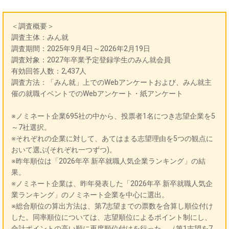
＜調査概要＞
調査主体：みん就
調査期間：2025年9月4日～2026年2月19日
調査対象：2027年卒業予定登録学生のみん就会員
有効回答人数：2,437人
調査方法：「みん就」上でのWebアンケートおよび、みん就主
催の就職イベントでのWebアンケート・紙アンケート
※ノミネート企業695社の中から、投票者1名につき志望企業を5
～7社選択。
※それぞれの企業に対して、あてはまる志望理由を5つの観点に
おいて選ぶ(それぞれ一つずつ)。
※昨年順位は「2026年卒 新卒就職人気企業ランキング」の結
果。
※ノミネート企業は、昨年発表した「2026年卒 新卒就職人気企
業ランキング」のノミネート企業を中心に選出。
※総合順位の算出方法は、第7志望までの票数を合算し順位付け
した。同率順位については、志望順位によるポイント制にし、
合計ポイントの高い順に再度順位付けを行った。（第1志望を7