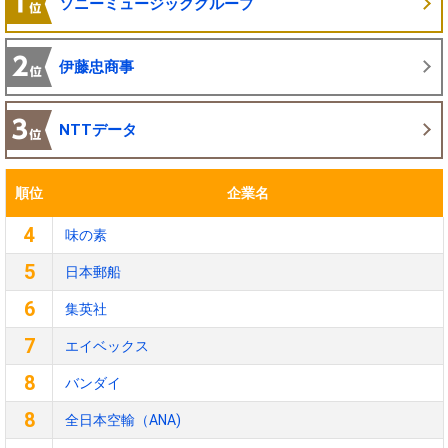
ソニーミュージックグループ
伊藤忠商事
NTTデータ
順位
企業名
4
味の素
5
日本郵船
6
集英社
7
エイベックス
8
バンダイ
8
全日本空輸（ANA)