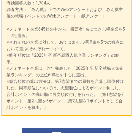
有効回答人数：1,784人
調査方法：「みん就」上でのWebアンケートおよび、みん就主
催の就職イベントでのWebアンケート・紙アンケート
※ノミネート企業645社の中から、投票者1名につき志望企業を5
～7社選択。
※それぞれの企業に対して、あてはまる志望理由を5つの観点に
おいて選ぶ(それぞれ一つずつ)。
※昨年順位は「2025年卒 新卒就職人気企業ランキング」の結
果。
※ノミネート企業は、昨年発表した「2025年卒 新卒就職人気企
業ランキング」の上位600社を中心に選出。
※総合順位の算出方法は、第7志望までの票数を合算し順位付け
した。同率順位については、志望順位によるポイント制にし、
合計ポイントの高い順に再度順位付けを行った。（第1志望を7
ポイント、第2志望を5ポイント…第7志望を1ポイントとして合
計ポイントを算出。）