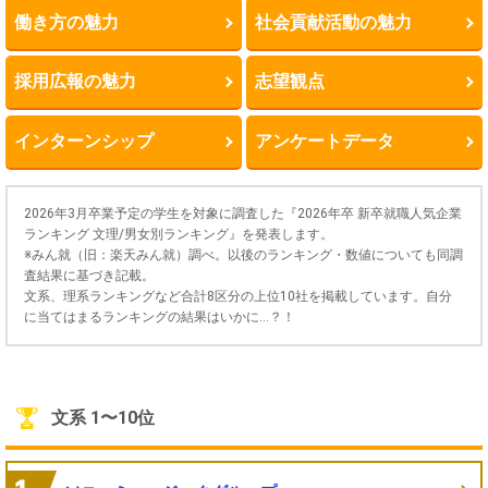
働き方の魅力
社会貢献活動の魅力
採用広報の魅力
志望観点
インターンシップ
アンケートデータ
2026年3月卒業予定の学生を対象に調査した『2026年卒 新卒就職人気企業
ランキング 文理/男女別ランキング』を発表します。
※みん就（旧：楽天みん就）調べ。以後のランキング・数値についても同調
査結果に基づき記載。
文系、理系ランキングなど合計8区分の上位10社を掲載しています。自分
に当てはまるランキングの結果はいかに…？！
文系 1〜10位