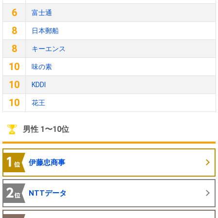
6
富士通
8
日本郵船
8
キーエンス
10
味の素
10
KDDI
10
花王
男性 1〜10位
伊藤忠商事
NTTデータ