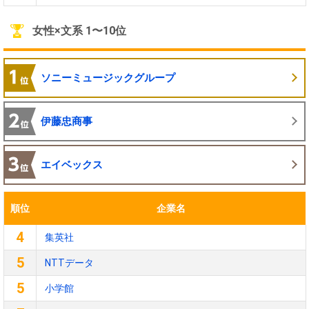
女性×文系 1〜10位
ソニーミュージックグループ
伊藤忠商事
エイベックス
順位
企業名
4
集英社
5
NTTデータ
5
小学館