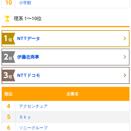
10
小学館
理系 1〜10位
NTTデータ
伊藤忠商事
NTTドコモ
順位
企業名
4
アクセンチュア
5
Ｓｋｙ
6
ソニーグループ