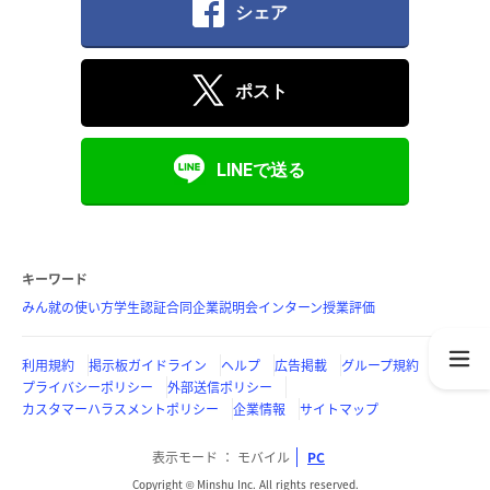
シェア
ポスト
LINEで送る
キーワード
みん就の使い方
学生認証
合同企業説明会
インターン
授業評価
利用規約
掲示板ガイドライン
ヘルプ
広告掲載
グループ規約
プライバシーポリシー
外部送信ポリシー
カスタマーハラスメントポリシー
企業情報
サイトマップ
表示モード
モバイル
PC
Copyright © Minshu Inc. All rights reserved.