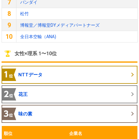
7
バンダイ
8
松竹
9
博報堂／博報堂DYメディアパートナーズ
10
全日本空輸（ANA)
女性×理系 1〜10位
NTTデータ
花王
味の素
順位
企業名