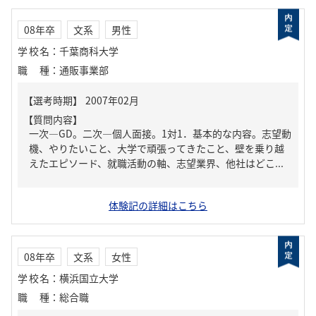
08年卒
文系
男性
学校名
：
千葉商科大学
職種
：
通販事業部
【質問内容】
一次―GD。二次―個人面接。1対1．基本的な内容。志望動
機、やりたいこと、大学で頑張ってきたこと、壁を乗り越
えたエピソード、就職活動の軸、志望業界、他社はどこ...
体験記の詳細はこちら
08年卒
文系
女性
学校名
：
横浜国立大学
職種
：
総合職