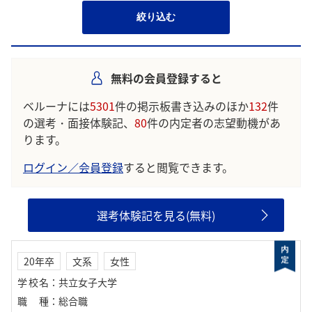
絞り込む
無料の会員登録すると
ベルーナには
5301
件の掲示板書き込みのほか
132
件
の選考・面接体験記、
80
件の内定者の志望動機があ
ります。
ログイン／会員登録
すると閲覧できます。
選考体験記を見る(無料)
20年卒
文系
女性
学校名
：
共立女子大学
職種
：
総合職