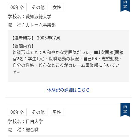
06年卒
その他
女性
学校名
：
愛知淑徳大学
職種
：
カレーム事業部
【質問内容】
雑談形式でとても和やかな雰囲気だった。■1次面接(面接
官2名：学生1人)・就職活動の状況・自己PR・志望動機・
自分の性格・どんなところがカレーム事業部に向いてい
る...
体験記の詳細はこちら
06年卒
その他
男性
学校名
：
目白大学
職種
：
総合職