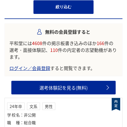
絞り込む
無料の会員登録すると
平和堂には
4608
件の掲示板書き込みのほか
166
件の
選考・面接体験記、
110
件の内定者の志望動機があり
ます。
ログイン／会員登録
すると閲覧できます。
選考体験記を見る(無料)
24年卒
文系
男性
学校名
：
非公開
職種
：
総合職