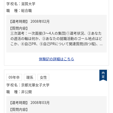
学校名
：
滋賀大学
職種
：
総合職
【質問内容】
三次選考：一次面接(3～4人の集団)①選考状況、②あなた
の週活の軸は何か、③あなたの就職活動のゴール地点はど
こか、④自己PR、⑤自己PRについて関連質問(四つ程)、...
体験記の詳細はこちら
09年卒
理系
女性
学校名
：
京都光華女子大学
職種
：
非公開
【質問内容】