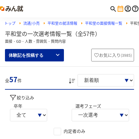
トップ
流通/小売
平和堂の就活情報
平和堂の面接情報一覧
平和
平和堂の一次選考情報一覧（全57件）
面接・GD・人数・雰囲気・質問内容
お気に入り
(
3985
)
体験記を投稿する
57
全
件
絞り込み
卒年
選考フェーズ
内定者のみ