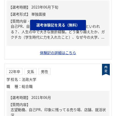
【質問内容・課題】
選考体験記を見る（無料）
自己PR、自分の強み/弱み、周りからどんな人といわれ
る？、人生の中で大きな挫折経験。どう乗り越えたか、ガ
クチカ（学生時代に力を入れたこと）、なぜ今の大学、...
体験記の詳細はこちら
22年卒
文系
男性
学校名
：
法政大学
職種
：
総合職
【質問内容】
志望動機、自己PR、印象に残ってる売り場、店舗、就活状
況