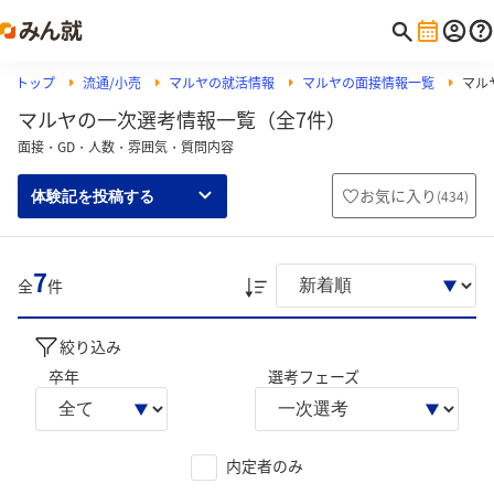
トップ
流通/小売
マルヤの就活情報
マルヤの面接情報一覧
マル
マルヤの一次選考情報一覧（全7件）
面接・GD・人数・雰囲気・質問内容
お気に入り
(
434
)
体験記を投稿する
7
全
件
絞り込み
卒年
選考フェーズ
内定者のみ