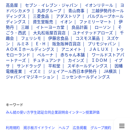
高島屋
セブン‐イレブン・ジャパン
イオンリテール
ヨ
ドバシカメラ
丸井グループ
青山商事
三越伊勢丹ホール
ディングス
三菱食品
アダストリア
パルグループホール
ディングス
資生堂販売
イオン
ファミリーマート
伊
勢丹
三越
イトーヨーカ堂
良品計画
ローソン
そ
ごう・西武
大丸松坂屋百貨店
ユナイテッドアローズ
千
趣会
フェリシモ
伊藤忠食品
コスモス薬品
スズケ
ン
ルミネ
E・H
阪急阪神百貨店
プリモジャパン
ＡＯＫＩホールディングス
アニメイト
ＪＡＬＵＸ
トゥ
モローランド
ベルーナ
赤ちゃん本舗
ワールドストアパ
ートナーズ
チュチュアンナ
カインズ
ＩＤＯＭ
イプ
サ
サンドラッグ
平和堂
スギホールディングス
因幡
電機産業
イズミ
ジェイアール西日本伊勢丹
JA横浜
ジャパンイマジネーション
ニッセンホールディングス
キーワード
みん就の使い方
学生認証
合同企業説明会
インターン
授業評価
利用規約
掲示板ガイドライン
ヘルプ
広告掲載
グループ規約