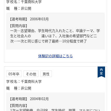
学校名
：
千葉商科大学
職種
：
非公開
【質問内容】
一次…志望理由、学生時代力入れたこと、卒論テーマ、学
生と社会人の 違いは？、入社後の希望部門など二
次…一次と同じ感じで終了最終…10分程度で終了
体験記の詳細はこちら
05年卒
その他
男性
学校名
：
千葉商科大学
職種
：
非公開
【質問内容】
1次＝志望動機、自己PR、学生時代、暗算、マルヤについ