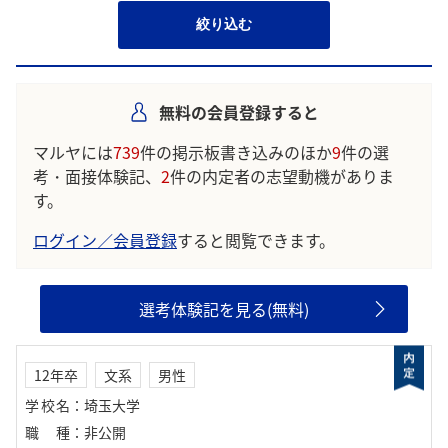
絞り込む
無料の会員登録すると
マルヤには
739
件の掲示板書き込みのほか
9
件の選
考・面接体験記、
2
件の内定者の志望動機がありま
す。
ログイン／会員登録
すると閲覧できます。
選考体験記を見る(無料)
12年卒
文系
男性
学校名
：
埼玉大学
職種
：
非公開