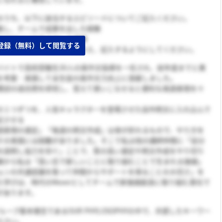
のうち、以下に該当するエピソードについてご記入ください。
動し、チームで成果を出した経験
アで0から1を生み出した経験
登録（無料）して閲覧する
びそこから学んだことを踏まえ、記入するようにしてください。
バイトで高校受験生30人の英作文指導を一任され、前年度までと異
を考案・実践して全生徒の英作文力向上に貢献しました。
模試の過去問を研究し、覚えて使いこなせると便利な英語表現を十
の１つずつを、人気キャラクターを登場させた自作例文に入れ込んで
記させる
語表現の選定」「毎週の例文作成」は骨が折れるもので、やり方を
その実践には困難がありました。そこで私は他の講師仲間に「自分
を説明し協力を仰ぐ」ことで、質の高い選定や例文作成をやり切り
験から私は「高い志で新しいことに取り組むことで生まれる価値」
ョンの共通認識を取って仲間からサポートを得ることの大切さ」を
た学びは、時代のMoverとしてチームで新価値創造に取り組む貴社で
があります。
グループ基本理念であるOUR PHYLOSOPHYの中で、共感したキーワー
ださい。