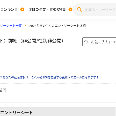
業ランキング
注目の企業・IT/DX特集
ントリーシート一覧
2024年卒のTISIのエントリーシート詳細
注目の企業特集
みんなのIT業界新卒就職人気企業ランキング
みんな
[27卒] 本選考体験記投稿キャンペーン
28卒 注目企業特集
27卒 注目企業特集
みんなのDX企業就職ブランド調査
シート）詳細（非公開/性別非公開）
お気に入り
(
184
注目のIT・DX企業特集
28卒 IT・DX企業特集
27卒 IT・DX企業特集
28卒
みんなのIT業界新卒就職人気企業ランキング
みんな
企業研究
？あなたの就活体験は、これからTISIを志望する後輩へのエールになります！
公開
エントリーシート