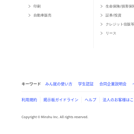
印刷
生命保険/損害保
自動車販売
証券/投資
クレジット信販
リース
キーワード
みん就の使い方
学生認証
合同企業説明会
利用規約
掲示板ガイドライン
ヘルプ
法人のお客様はこ
Copyright © Minshu Inc. All rights reserved.