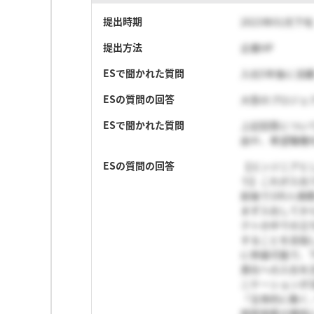
提出時期
2023年01月下旬
提出方法
企業HP
ESで聞かれた質問
入社5年後に活
ESの質問の回答
大型のプロジェ
ESで聞かれた質問
上記回答につい
由や、希望職種
ESの質問の回答
【エンジニアと
う】これが入社
前後で100人
まず入社してか
クトの中での立
することを目指
に参画可能で、
貴社への入社を
ニケーションが
『主体的に動く
相思相愛の関係