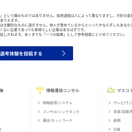
」という類のものではありません。採用過程は人によって異なりますし、方針の変
ありえます。
は主観的なものに過ぎません。他人が誉めているからといってかならずしもあなた
くない企業であっても素晴らしい企業はあるはずです。
証しかねます。あくまでも「一つの結果」として参考程度にとどめてください。
選考体験を投稿する
険
情報通信コンサル
マスコ
情報処理/システム
テレビ/ラ
コンサル/シンクタンク
音楽/芸能/
通信/ネットワーク
新聞
社
出版