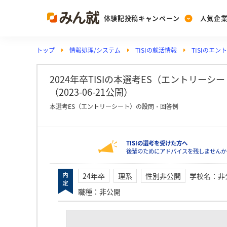
体験記投稿キャンペーン
人気企
トップ
情報処理/システム
TISIの就活情報
TISIのエ
Post
Ranking
PickUp
投稿する
ランキングを見る
注目の企業特集
2024年卒TISIの本選考ES（エントリー
（2023-06-21公開）
本選考ES（エントリーシート）の設問・回答例
Vote
投票する
TISIの選考を受けた方へ
動画で知ろう！業界・
後輩のためにアドバイスを残しませんか
24年卒
理系
性別非公開
学校名
：
非
職種
：
非公開