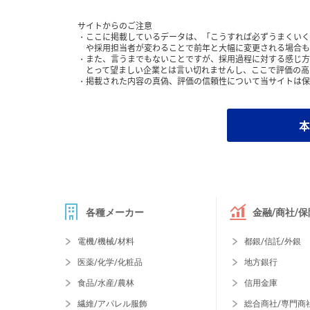
サイトからのご注意
ここに掲載しているデータは、「こうすれば必ずうまくいく
や採用担当者が変わることで前年と大幅に変更される場合も
また、言うまでもないことですが、採用過程に対する感じ方
とって望ましい企業とは言い切れませんし、ここで評価の高
掲載された内容の真偽、評価の信頼性について当サイトは保
本
各種メーカー
金融/商社/保
電機/機械/材料
都銀/信託/外銀
医薬/化学/化粧品
地方銀行
食品/水産/農林
信用金庫
繊維/アパレル服飾
総合商社/専門商