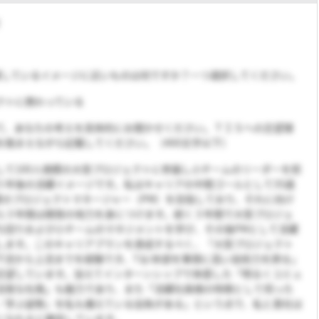
躍しているイメージに近いものは何ですか？一つ選択してください。
クトに携わっている
て、あなたの考えを具体的にお聞かせください。ＴＩＳへの志望理
を踏まえながら記載してください。（400文字以下）
して100人規模の大型プロジェクトに参画し小チームのリーダーを担
５年後の活躍イメージです。私はキャリアの中間ゴールとして35歳
規模のプロジェクトマネージャー（PM）を目指しており、それに向け
ら３年間は開発の地力を身につけます。続く３年間で大型プロジェ
ち回りおよび小チームのマネジメントを学び、その後PMとして活躍
します。このキャリアプランを達成するべく、「大型プロジェクト
下流から上流までを経験でき、T＆I本部を筆頭に高い技術力を誇る」
志望しています。加えてインターンシップで体感した「明るくコミュ
活発な社風」も魅力であり、また「活躍社員様の特徴として伺った
／学ぶ姿勢』を私も備えている自負がある」という点で、私と貴社は
になれると確信しています。