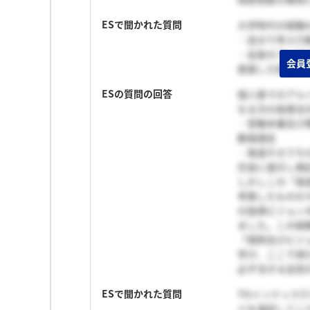
ESで聞かれた質問
大学時代の経験
・自分で考え行
・自身のアイデ
会員
直面した困難及
ESの質問の回答
個人塾でのアル
なる次の指導法
・受験本番及び
数個選定
・毎週そのうち
生徒に提示し暗
しかしこの「英
考案したものの
の指導ビジョン
ました。この経
「情熱及びビジ
学び、ここで得
必ず活きる自信
ESで聞かれた質問
TISインテック
ドを選択してく