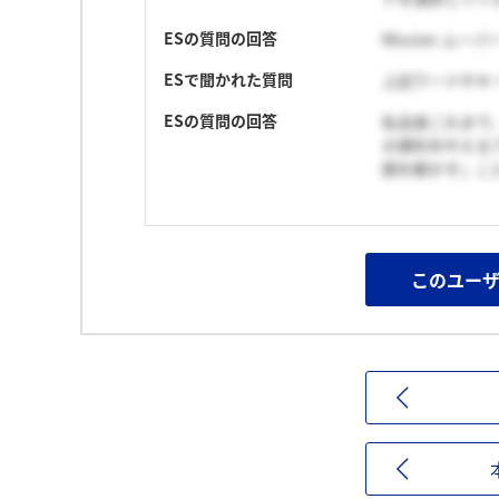
ESの質問の回答
Mission 
ESで聞かれた質問
上記ワードやキ
ESの質問の回答
私自身これまで
の便利を叶える
囲を動かす」こ
このユー