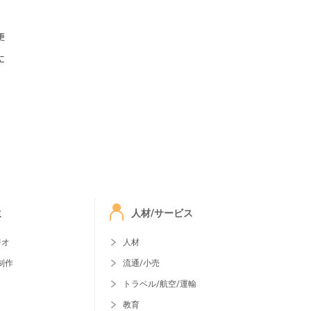
更
に
ミ
人材/サービス
ジオ
人材
制作
流通/小売
トラベル/航空/運輸
教育