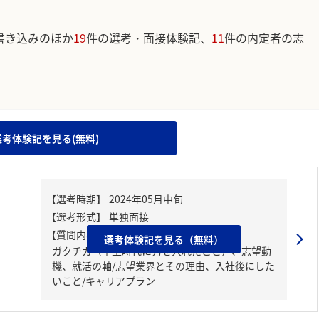
書き込みのほか
19
件の選考・面接体験記、
11
件の内定者の志
。
選考体験記を見る(無料)
【質問内容・課題】
選考体験記を見る（無料）
ガクチカ（学生時代に力を入れたこと）、志望動
機、就活の軸/志望業界とその理由、入社後にした
いこと/キャリアプラン