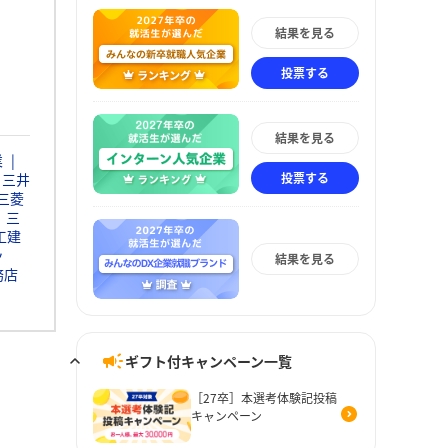
結果を見る
投票する
結果を見る
業
投票する
三井
三菱
三
工建
ッ
結果を見る
務店
ギフト付キャンペーン一覧
［27卒］本選考体験記投稿
キャンペーン