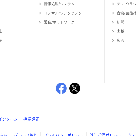
情報処理/システム
テレビ/ラ
コンサル/シンクタンク
音楽/芸能/
通信/ネットワーク
新聞
社
出版
険
広告
等
インターン
授業評価
ちら
グループ規約
プライバシーポリシー
外部送信ポリシー
カス