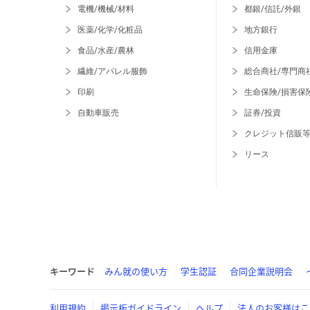
電機/機械/材料
都銀/信託/外銀
医薬/化学/化粧品
地方銀行
食品/水産/農林
信用金庫
繊維/アパレル服飾
総合商社/専門商
印刷
生命保険/損害保
自動車販売
証券/投資
クレジット信販
リース
キーワード
みん就の使い方
学生認証
合同企業説明会
利用規約
掲示板ガイドライン
ヘルプ
法人のお客様はこ