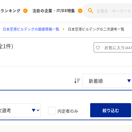
業ランキング
注目の企業・IT/DX特集
日本空港ビルデングの面接情報一覧
日本空港ビルデングの二次選考一覧
注目の企業特集
みんなのIT業界新卒就職人気企業ランキング
みんな
[27卒] 本選考体験記投稿キャンペーン
28卒 注目企業特集
27卒 注目企業特集
みんなのDX企業就職ブランド調査
全1件）
お気に入り
(
44
注目のIT・DX企業特集
28卒 IT・DX企業特集
27卒 IT・DX企業特集
28卒
みんなのIT業界新卒就職人気企業ランキング
みんな
企業研究
絞り込む
内定者のみ