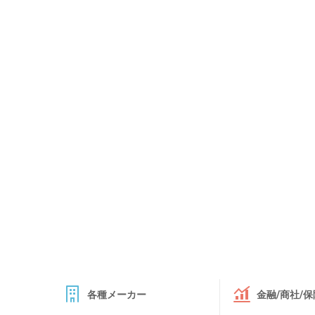
各種メーカー
金融/商社/保