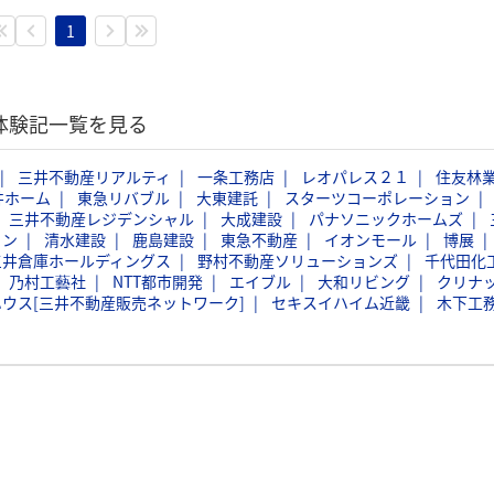
1
考体験記一覧を見る
三井不動産リアルティ
一条工務店
レオパレス２１
住友林
井ホーム
東急リバブル
大東建託
スターツコーポレーション
三井不動産レジデンシャル
大成建設
パナソニックホームズ
ョン
清水建設
鹿島建設
東急不動産
イオンモール
博展
三井倉庫ホールディングス
野村不動産ソリューションズ
千代田化
乃村工藝社
NTT都市開発
エイブル
大和リビング
クリナ
ウス[三井不動産販売ネットワーク]
セキスイハイム近畿
木下工