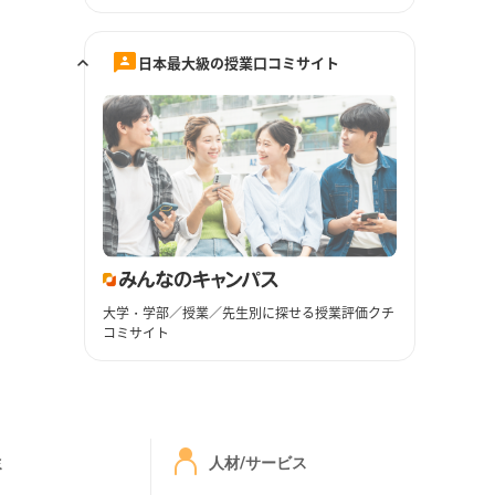
日本最大級の授業口コミサイト
大学・学部／授業／先生別に探せる授業評価クチ
コミサイト
ミ
人材/サービス