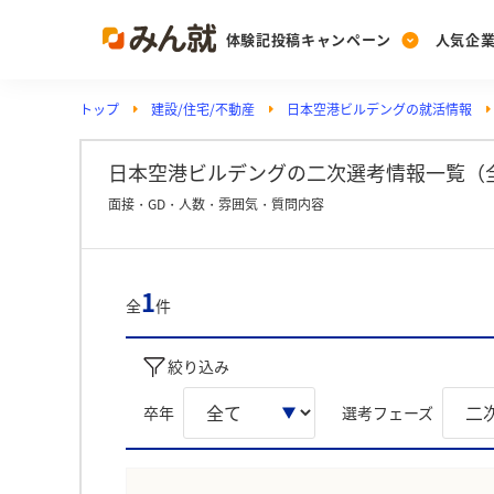
体験記投稿キャンペーン
人気企
トップ
建設/住宅/不動産
日本空港ビルデングの就活情報
Post
Ranking
PickUp
投稿する
ランキングを見る
注目の企業特集
日本空港ビルデングの二次選考情報一覧（
面接・GD・人数・雰囲気・質問内容
Vote
投票する
1
全
件
動画で知ろう！業界・
絞り込み
卒年
選考フェーズ