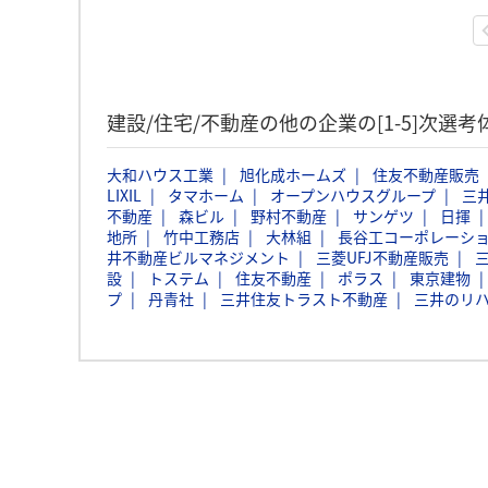
建設/住宅/不動産の他の企業の[1-5]次選
大和ハウス工業
旭化成ホームズ
住友不動産販売
LIXIL
タマホーム
オープンハウスグループ
三
不動産
森ビル
野村不動産
サンゲツ
日揮
地所
竹中工務店
大林組
長谷工コーポレーシ
井不動産ビルマネジメント
三菱UFJ不動産販売
設
トステム
住友不動産
ポラス
東京建物
プ
丹青社
三井住友トラスト不動産
三井のリハ