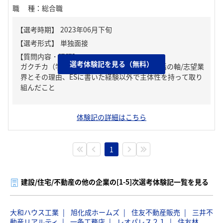
職種
：
総合職
【質問内容・課題】
選考体験記を見る（無料）
ガクチカ（学生時代に力を入れたこと）、就活の軸/志望業
界とその理由、ESに書いた経験以外で主体性を持って取り
組んだこと
体験記の詳細はこちら
1
建設/住宅/不動産の他の企業の[1-5]次選考体験記一覧を見る
大和ハウス工業
旭化成ホームズ
住友不動産販売
三井不
動産リアルティ
一条工務店
レオパレス２１
住友林