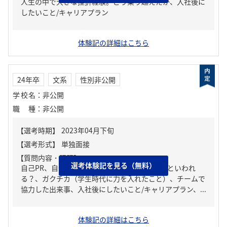
人生の中で大きな挫折経験。どう乗り越えたか、入社後に
したいこと/キャリアプラン
体験記の詳細はこちら
24年卒
文系
性別非公開
学校名
：
非公開
職種
：
非公開
【質問内容・課題】
選考体験記を見る（無料）
自己PR、自分の強み/弱み、周りからどんな人といわれ
る？、ガクチカ（学生時代に力を入れたこと）、チームで
協力した出来事、入社後にしたいこと/キャリアプラン、...
体験記の詳細はこちら