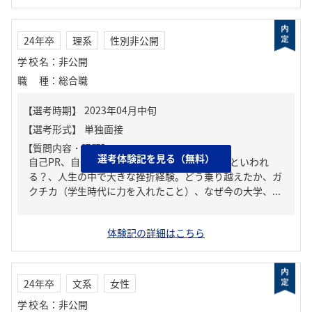
24年卒
理系
性別非公開
学校名
：
非公開
職種
：
総合職
【質問内容・課題】
選考体験記を見る（無料）
自己PR、自分の強み/弱み、周りからどんな人といわれ
る？、人生の中で大きな挫折経験。どう乗り越えたか、ガ
クチカ（学生時代に力を入れたこと）、なぜ今の大学、...
体験記の詳細はこちら
24年卒
文系
女性
学校名
：
非公開