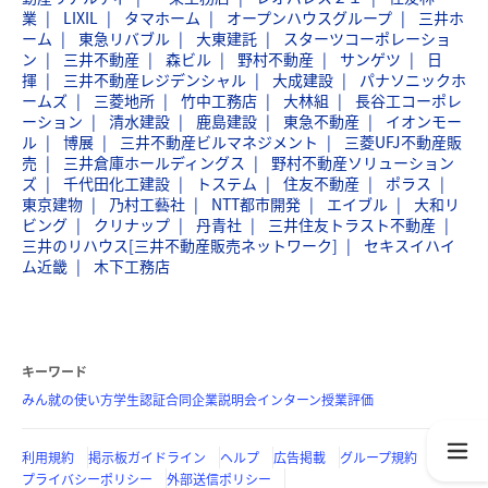
業
LIXIL
タマホーム
オープンハウスグループ
三井ホ
ーム
東急リバブル
大東建託
スターツコーポレーショ
ン
三井不動産
森ビル
野村不動産
サンゲツ
日
揮
三井不動産レジデンシャル
大成建設
パナソニックホ
ームズ
三菱地所
竹中工務店
大林組
長谷工コーポレ
ーション
清水建設
鹿島建設
東急不動産
イオンモー
ル
博展
三井不動産ビルマネジメント
三菱UFJ不動産販
売
三井倉庫ホールディングス
野村不動産ソリューション
ズ
千代田化工建設
トステム
住友不動産
ポラス
東京建物
乃村工藝社
NTT都市開発
エイブル
大和リ
ビング
クリナップ
丹青社
三井住友トラスト不動産
三井のリハウス[三井不動産販売ネットワーク]
セキスイハイ
ム近畿
木下工務店
キーワード
みん就の使い方
学生認証
合同企業説明会
インターン
授業評価
利用規約
掲示板ガイドライン
ヘルプ
広告掲載
グループ規約
プライバシーポリシー
外部送信ポリシー