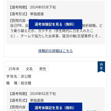
【質問内容・課題】
選考体験記を見る（無料）
自己PR、自分の強み/弱み、人生の中で大きな挫折経験。ど
う乗り越えたか、ガクチカ（学生時代に力を入れたこ
と）、チームで協力した出来事、就活の軸/志望業界とそ...
体験記の詳細はこちら
25年卒
文系
男性
学校名
：
非公開
職種
：
総合職
【質問内容・課題】
選考体験記を見る（無料）