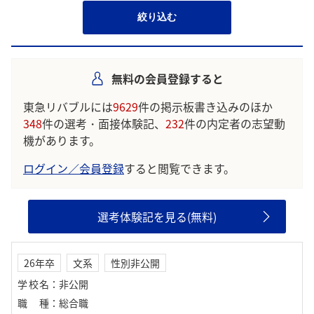
絞り込む
無料の会員登録すると
東急リバブルには
9629
件の掲示板書き込みのほか
348
件の選考・面接体験記、
232
件の内定者の志望動
機があります。
ログイン／会員登録
すると閲覧できます。
選考体験記を見る(無料)
26年卒
文系
性別非公開
学校名
：
非公開
職種
：
総合職