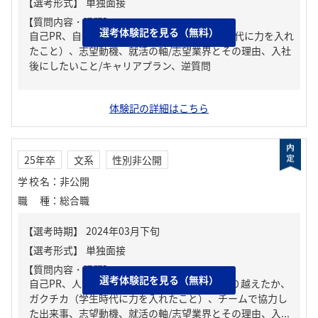
【質問内容・課題】
選考体験記を見る（無料）
自己PR、自分の強み/弱み、ガクチカ（学生時代に力を入れ
たこと）、志望動機、就活の軸/志望業界とその理由、入社
後にしたいこと/キャリアプラン、逆質問
体験記の詳細はこちら
25年卒
文系
性別非公開
学校名
：
非公開
職種
：
総合職
【質問内容・課題】
選考体験記を見る（無料）
自己PR、人生の中で大きな挫折経験。どう乗り越えたか、
ガクチカ（学生時代に力を入れたこと）、チームで協力し
た出来事、志望動機、就活の軸/志望業界とその理由、入...