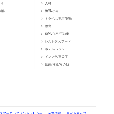
ジオ
人材
制作
流通/小売
トラベル/航空/運輸
教育
建設/住宅/不動産
レストラン/フード
ホテル/レジャー
インフラ/官公庁
医療/福祉/その他
タマーハラスメントポリシー
企業情報
サイトマップ