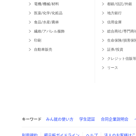
電機/機械/材料
都銀/信託/外銀
医薬/化学/化粧品
地方銀行
食品/水産/農林
信用金庫
繊維/アパレル服飾
総合商社/専門商
印刷
生命保険/損害保
自動車販売
証券/投資
クレジット信販
リース
キーワード
みん就の使い方
学生認証
合同企業説明会
利用規約
掲示板ガイドライン
ヘルプ
法人のお客様はこ