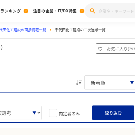
業ランキング
注目の企業・IT/DX特集
代田化工建設の面接情報一覧
千代田化工建設の二次選考一覧
注目の企業特集
みんなのIT業界新卒就職人気企業ランキング
みんな
[27卒] 本選考体験記投稿キャンペーン
28卒 注目企業特集
27卒 注目企業特集
みんなのDX企業就職ブランド調査
件）
お気に入り
(
79
注目のIT・DX企業特集
28卒 IT・DX企業特集
27卒 IT・DX企業特集
28卒
みんなのIT業界新卒就職人気企業ランキング
みんな
企業研究
絞り込む
内定者のみ