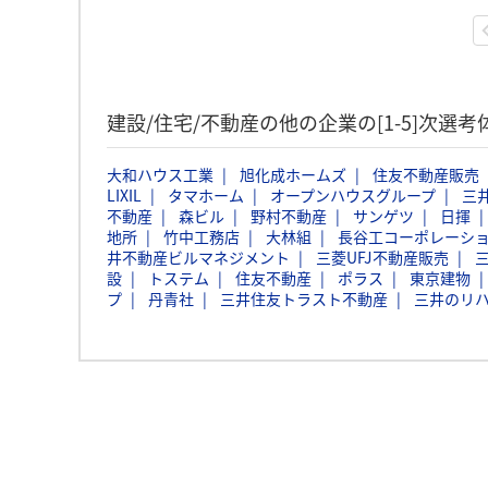
建設/住宅/不動産の他の企業の[1-5]次選
大和ハウス工業
旭化成ホームズ
住友不動産販売
LIXIL
タマホーム
オープンハウスグループ
三
不動産
森ビル
野村不動産
サンゲツ
日揮
地所
竹中工務店
大林組
長谷工コーポレーシ
井不動産ビルマネジメント
三菱UFJ不動産販売
設
トステム
住友不動産
ポラス
東京建物
プ
丹青社
三井住友トラスト不動産
三井のリハ