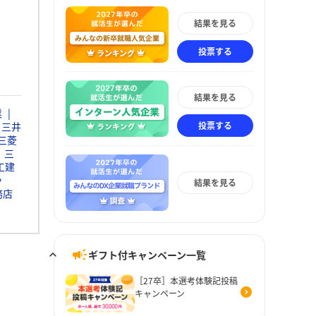
結果を見る
投票する
結果を見る
業
投票する
三井
三菱
三
工建
ッ
結果を見る
務店
ギフト付キャンペーン一覧
［27卒］本選考体験記投稿
キャンペーン