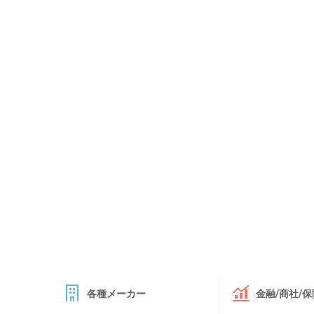
各種メーカー
金融/商社/保