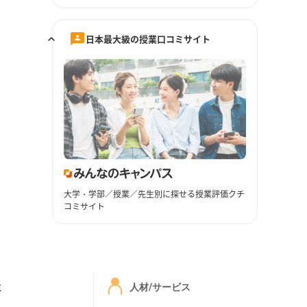
日本最大級の授業口コミサイト
大学・学部／授業／先生別に探せる授業評価クチ
コミサイト
ミ
人材/サービス