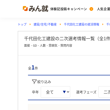
体験記投稿キャンペーン
人気企
トップ
建設/住宅/不動産
千代田化工建設の就活情報
千
Post
Ranking
PickUp
投稿する
ランキングを見る
注目の企業特集
千代田化工建設の二次選考情報一覧（全1
面接・GD・人数・雰囲気・質問内容
Vote
投票する
1
全
件
動画で知ろう！業界・
絞り込み
卒年
選考フェーズ