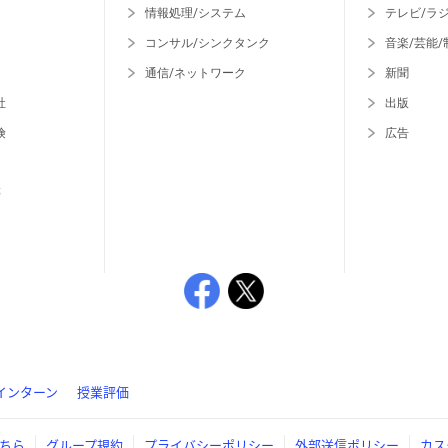
情報処理/システム
テレビ/ラ
コンサル/シンクタンク
音楽/芸能/
通信/ネットワーク
新聞
社
出版
険
広告
等
インターン
授業評価
ちら
グループ規約
プライバシーポリシー
外部送信ポリシー
カス