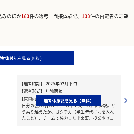
込みのほか
183
件の選考・面接体験記、
138
件の内定者の志望
。
選考体験記を見る(無料)
【質問内容・課題】
選考体験記を見る（無料）
自分の強み/弱み、人生の中で大きな挫折経験。ど
う乗り越えたか、ガクチカ（学生時代に力を入れ
たこと）、チームで協力した出来事、授業やゼ...