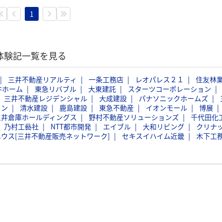
1
考体験記一覧を見る
三井不動産リアルティ
一条工務店
レオパレス２１
住友林
井ホーム
東急リバブル
大東建託
スターツコーポレーション
三井不動産レジデンシャル
大成建設
パナソニックホームズ
ョン
清水建設
鹿島建設
東急不動産
イオンモール
博展
三井倉庫ホールディングス
野村不動産ソリューションズ
千代田化
乃村工藝社
NTT都市開発
エイブル
大和リビング
クリナ
ウス[三井不動産販売ネットワーク]
セキスイハイム近畿
木下工