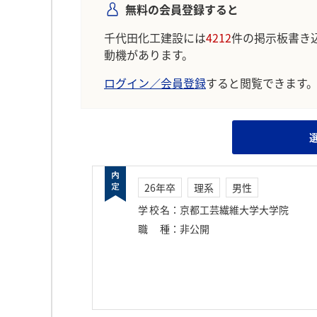
無料の会員登録すると
千代田化工建設には
4212
件の掲示板書き
動機があります。
ログイン／会員登録
すると閲覧できます
26年卒
理系
男性
学校名
：
京都工芸繊維大学大学院
職種
：
非公開