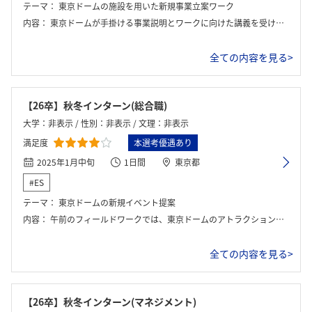
テーマ：
東京ドームの施設を用いた新規事業立案ワーク
内容：
東京ドームが手掛ける事業説明とワークに向けた講義を受けた後に、グループに分かれてワークに取り組んだ。内容は新規事業の立案で、事前の事業・サービス説明などをふまえて現状を分析し、そのうえでアイデアの発散と収束を行い、社員に対してプレゼンを行った。FBもあった。
全ての内容を見る>
【26卒】秋冬インターン(総合職)
大学：非表示 / 性別：非表示 / 文理：非表示
満足度
本選考優遇あり
2025年1月中旬
1日間
東京都
#ES
テーマ：
東京ドームの新規イベント提案
内容：
午前のフィールドワークでは、東京ドームのアトラクションに乗ったり、ドーム内で食事をすることで実際に顧客視点に立ってドーム内を楽しみました。それらの実体験を踏まえ、午後には新規イベント立案のグループワークを行いました。
全ての内容を見る>
【26卒】秋冬インターン(マネジメント)