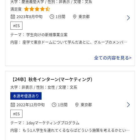
大学：慶應義塾大学 / 性別：非表示 / 文理：文系
満足度
2023年8月中旬
1日間
東京都
#ES
テーマ：
学生向けの新規事業立案
内容：
座学で東京ドームについて学んだあとに、グループのメンバーで実際に東京ドームシティーの見学をした。昼過ぎからグループワークを始め、発表と講評、座談会が行われた。
全ての内容を見る>
【24卒】秋冬インターン(マーケティング)
大学：非表示 / 性別：女性 / 文理：文系
本選考優遇あり
2022年12月中旬
1日間
東京都
#ES
テーマ：
1dayマーケティングプログラム
内容：
もう1人学生を連れてくるならばどういう施策を考えるかというもので、午前中は企業研究に近い説明を受ける。昼食時はチームで自由行動実際に現地で好きなものを飲み食いしてきて大丈夫だと仰ってくださった。しかしその中で思ったことや考えたことをメモしておく必要がある。昼食時間に現地で何してきても良いとなっており、領収書があれば全額支給してくださるため、遊園地で遊んだりしている学生もいた。とにかく仲が深まる。