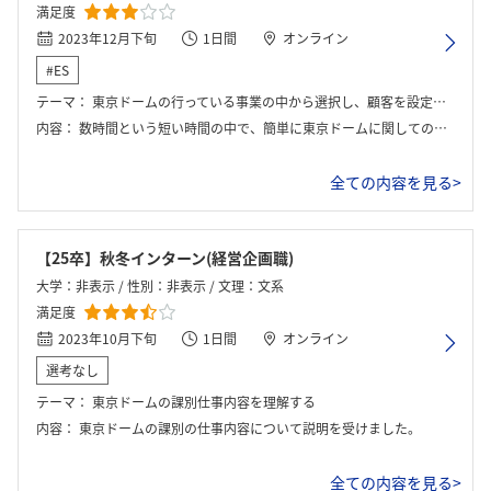
満足度
2023年12月下旬
1日間
オンライン
#ES
テーマ：
東京ドームの行っている事業の中から選択し、顧客を設定し、新しいサービスを考える。
内容：
数時間という短い時間の中で、簡単に東京ドームに関してのレクチャーが行われた、その後5、6人のグループワークを行った。フォーマットが渡され、それを駆使しながらどのような事業のどのような顧客のどのニーズに対して、どのようなサービスで解決していくのかを考え、最後にプレゼンまで行った。
ログイン・会員登録
全ての内容を見る>
【25卒】秋冬インターン(経営企画職)
大学：非表示 / 性別：非表示 / 文理：文系
満足度
2023年10月下旬
1日間
オンライン
選考なし
テーマ：
東京ドームの課別仕事内容を理解する
内容：
東京ドームの課別の仕事内容について説明を受けました。
全ての内容を見る>