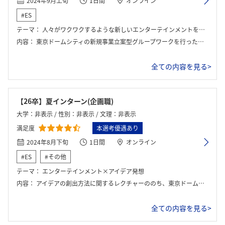
2024年9月上旬
1日間
オンライン
#ES
テーマ：
人々がワクワクするような新しいエンターテインメントを創造せよ
内容：
東京ドームシティの新規事業立案型グループワークを行った。初めに会社説明や、アイデアの生み出し方に関するミニ講義などがあり、東京ドームの仕事について解像度が高まった。ワークでは、既存の価値と東京ドームシティを掛け合わせてアイデアを生み出すグループワークを行い、最後に発表した。
全ての内容を見る>
【26卒】夏インターン(企画職)
大学：非表示 / 性別：非表示 / 文理：非表示
満足度
本選考優遇あり
2024年8月下旬
1日間
オンライン
#ES
#その他
テーマ：
エンターテインメント×アイデア発想
内容：
アイデアの創出方法に関するレクチャーののち、東京ドームが手掛ける新規事業を提案する。
全ての内容を見る>