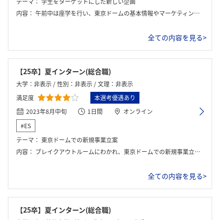
テーマ：
学生をターゲットにした新しい企画
内容：
午前中は座学を行い、東京ドームの基本情報やマーケティングについて学んだ。その後グループに分かれて、お昼は東京ドームシティの見学に行った。午後からテーマについてグループワークを行い、発表と講評、座談会を行った。
全ての内容を見る>
【25卒】夏インターン(総合職)
大学：非表示 / 性別：非表示 / 文理：非表示
満足度
本選考優遇あり
2023年8月中旬
1日間
オンライン
#ES
テーマ：
東京ドームでの新規事業立案
内容：
ブレイクアウトルームにわかれ、東京ドームでの新規事業立案について話し合いを行った。チームでまとまったアイデアを全体のセッションで代表者が発表を行い、それに対し社員の方からフィードバックをいただいた。
全ての内容を見る>
【25卒】夏インターン(総合職)