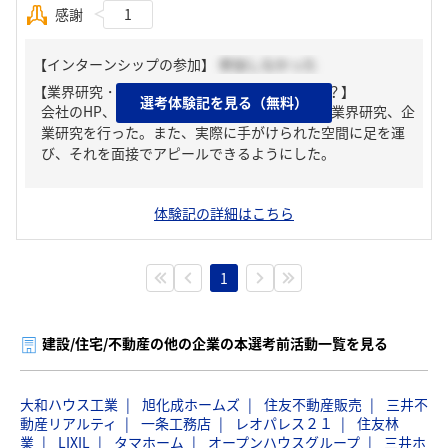
感謝
1
【インターンシップの参加】
参加しなかった
【業界研究・企業研究はどんな風にしましたか？】
選考体験記を見る（無料）
会社のHP、採用HP、業界に関する本を読んで業界研究、企
業研究を行った。また、実際に手がけられた空間に足を運
び、それを面接でアピールできるようにした。
体験記の詳細はこちら
1
建設/住宅/不動産の他の企業の本選考前活動一覧を見る
大和ハウス工業
旭化成ホームズ
住友不動産販売
三井不
動産リアルティ
一条工務店
レオパレス２１
住友林
業
LIXIL
タマホーム
オープンハウスグループ
三井ホ