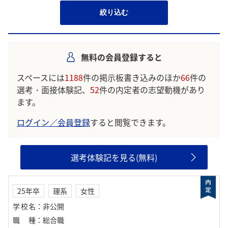
絞り込む
無料の会員登録すると
スペースには
1188
件の掲示板書き込みのほか
66
件の
選考・面接体験記、
52
件の内定者の志望動機があり
ます。
ログイン／会員登録
すると閲覧できます。
選考体験記を見る(無料)
25年卒
理系
女性
学校名
：
非公開
職種
：
総合職