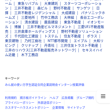
ーム
東急リバブル
大東建託
スターツコーポレーショ
ン
三井不動産
森ビル
野村不動産
サンゲツ
日
揮
三井不動産レジデンシャル
大成建設
パナソニックホ
ームズ
三菱地所
竹中工務店
大林組
長谷工コーポレ
ーション
清水建設
鹿島建設
東急不動産
イオンモー
ル
博展
三井不動産ビルマネジメント
三菱UFJ不動産販
売
三井倉庫ホールディングス
野村不動産ソリューション
ズ
千代田化工建設
トステム
住友不動産
ポラス
東京建物
乃村工藝社
NTT都市開発
エイブル
大和リ
ビング
クリナップ
丹青社
三井住友トラスト不動産
三井のリハウス[三井不動産販売ネットワーク]
セキスイハイ
ム近畿
木下工務店
キーワード
みん就の使い方
学生認証
合同企業説明会
インターン
授業評価
利用規約
掲示板ガイドライン
ヘルプ
広告掲載
グループ規約
プライバシーポリシー
外部送信ポリシー
カスタマーハラスメントポリシー
企業情報
サイトマップ