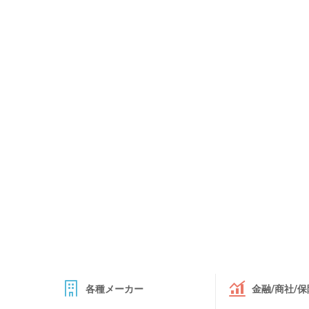
各種メーカー
金融/商社/保