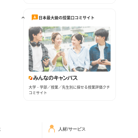
日本最大級の授業口コミサイト
大学・学部／授業／先生別に探せる授業評価クチ
コミサイト
ミ
人材/サービス