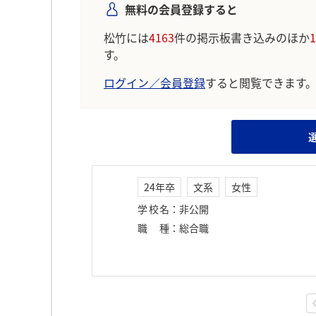
無料の会員登録すると
松竹には
4163
件の掲示板書き込みのほか
1
す。
ログイン／会員登録
すると閲覧できます
24年卒
文系
女性
学校名
：
非公開
職種
：
総合職