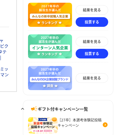
結果を見る
投票する
ャ
結果を見る
ビク
タテ
投票する
ミッ
ルマン
結果を見る
ギフト付キャンペーン一覧
［27卒］本選考体験記投稿
キャンペーン