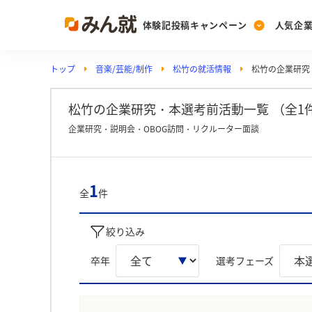
体験記投稿キャンペーン
人気企
トップ
音楽/芸能/制作
松竹の就活情報
松竹の企業研究
Post
Ranking
PickUp
投稿する
ランキングを見る
注目の企業特集
松竹の企業研究・本選考前活動一覧 （全1
企業研究・説明会・OBOG訪問・リクルーター面談
Vote
投票する
1
全
件
動画で知ろう！業界・
絞り込み
卒年
選考フェーズ