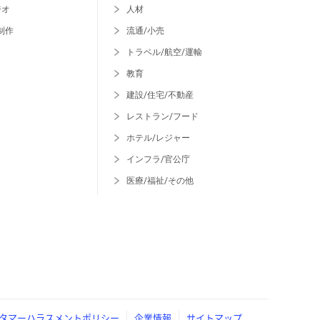
ジオ
人材
制作
流通/小売
トラベル/航空/運輸
教育
建設/住宅/不動産
レストラン/フード
ホテル/レジャー
インフラ/官公庁
医療/福祉/その他
タマーハラスメントポリシー
企業情報
サイトマップ