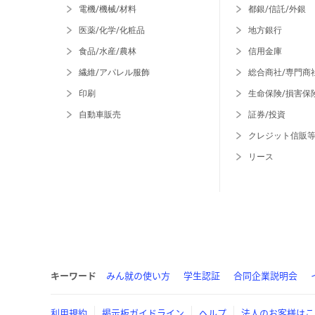
電機/機械/材料
都銀/信託/外銀
医薬/化学/化粧品
地方銀行
食品/水産/農林
信用金庫
繊維/アパレル服飾
総合商社/専門商
印刷
生命保険/損害保
自動車販売
証券/投資
クレジット信販
リース
キーワード
みん就の使い方
学生認証
合同企業説明会
利用規約
掲示板ガイドライン
ヘルプ
法人のお客様はこ