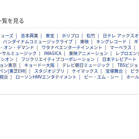
一覧を見る
ミューズ
吉本興業
東宝
ホリプロ
松竹
日テレ アックスオ
バンダイナムコミュージックライブ
東映
キングレコード
ギ
・オン・デマンド
ワタナベエンターテインメント
マーベラス
ーサルミュージック
IMAGICA
東映アニメーション
レプロエン
ビシオン
フジクリエイティブコーポレーション
日本テレビアート
ョン東京
キョードー大阪
テレビ朝日ミュージック
TBSビジョ
ン[東芝EMI]
スタジオジブリ
ケイマックス
宝塚舞台
ピラ
視台
ローソンHMVエンタテイメント
ビー・エム・シー
ホー