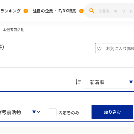
業ランキング
注目の企業・IT/DX特集
・本選考前活動
注目の企業特集
みんなのIT業界新卒就職人気企業ランキング
みんな
[27卒] 本選考体験記投稿キャンペーン
28卒 注目企業特集
27卒 注目企業特集
みんなのDX企業就職ブランド調査
件）
お気に入り
(
58
注目のIT・DX企業特集
28卒 IT・DX企業特集
27卒 IT・DX企業特集
28卒
みんなのIT業界新卒就職人気企業ランキング
みんな
企業研究
絞り込む
内定者のみ