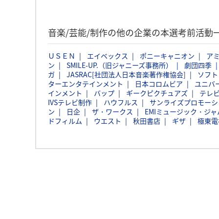
音楽/芸能/制作の他の企業の本選考前活動
ＵＳＥＮ
エイベックス
ポニーキャニオン
ア
ン
SMILE-UP.（旧ジャニーズ事務所）
劇団四季
ガ
JASRAC[社団法人日本音楽著作権協会]
ソフト
ターエンタテインメント
日本コロムビア
ユニバ
インメント
バップ
ギークピクチュアズ
テレ
IVSテレビ制作
ハウフルス
サンライズプロモーシ
ン
日企
ザ・ワークス
EMIミュージック・ジャパ
ドフィルム
ウエスト
秋田書店
ギザ
極東電