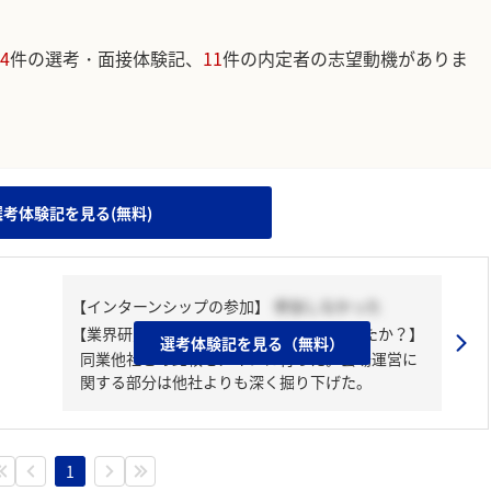
4
件の選考・面接体験記、
11
件の内定者の志望動機がありま
。
選考体験記を見る(無料)
【インターンシップの参加】
参加しなかった
【業界研究・企業研究はどんな風にしましたか？】
選考体験記を見る（無料）
同業他社との比較をメインに行った。会場運営に
関する部分は他社よりも深く掘り下げた。
1