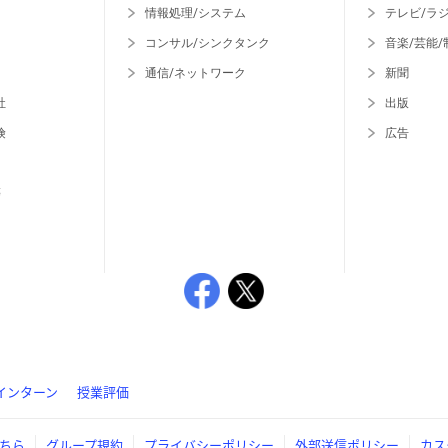
情報処理/システム
テレビ/ラ
コンサル/シンクタンク
音楽/芸能/
通信/ネットワーク
新聞
社
出版
険
広告
等
インターン
授業評価
ちら
グループ規約
プライバシーポリシー
外部送信ポリシー
カス