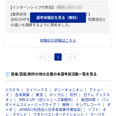
【インターンシップの参加】
参加しなかった
【業界研究・企業研究はどんな風にしましたか？】
選考体験記を見る（無料）
会社のHPを見て企業研究を進めました。また、同業他社と
の違いも理解するように努めました。
体験記の詳細はこちら
1
音楽/芸能/制作の他の企業の本選考前活動一覧を見る
ＵＳＥＮ
エイベックス
ポニーキャニオン
アミュー
ズ
吉本興業
東宝
ホリプロ
松竹
日テレ アックス
オン
SMILE-UP.（旧ジャニーズ事務所）
劇団四季
バン
ダイナムコミュージックライブ
東映
キングレコード
ギ
ャガ
JASRAC[社団法人日本音楽著作権協会]
ソフト・オ
ン・デマンド
ワタナベエンターテインメント
マーベラ