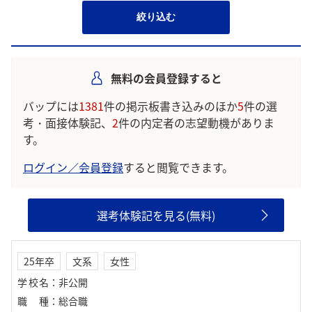
絞り込む
無料の会員登録すると
バップには
1381
件の掲示板書き込みのほか
5
件の選
考・面接体験記、
2
件の内定者の志望動機がありま
す。
ログイン／会員登録
すると閲覧できます。
選考体験記を見る(無料)
25年卒
文系
女性
学校名
：
非公開
職種
：
総合職