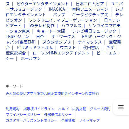
ス
ビクターエンタテインメント
日本コロムビア
ユニバ
ーサルミュージック
IMAGICA
東映アニメーション
レプ
ロエンタテインメント
バップ
ギークピクチュアズ
テレ
ビシオン
フジクリエイティブコーポレーション
日本テレ
ビアート
IVSテレビ制作
ハウフルス
サンライズプロモ
ーション東京
キョードー大阪
テレビ朝日ミュージック
TBSビジョン
日企
ザ・ワークス
EMIミュージック・ジ
ャパン[東芝EMI]
スタジオジブリ
ケイマックス
宝塚舞
台
ピラミッドフィルム
ウエスト
秋田書店
ギザ
極東電視台
ローソンHMVエンタテイメント
ビー・エム・
シー
ホールマン
キーワード
みん就の使い方
学生認証
合同企業説明会
インターン
授業評価
利用規約
掲示板ガイドライン
ヘルプ
広告掲載
グループ規約
プライバシーポリシー
外部送信ポリシー
カスタマーハラスメントポリシー
企業情報
サイトマップ