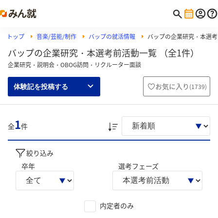
トップ
音楽/芸能/制作
バップの就活情報
バップの企業研究・本選考
バップの企業研究・本選考前活動一覧 （全1件）
企業研究・説明会・OBOG訪問・リクルーター面談
お気に入り
(
1739
)
体験記を投稿する
1
全
件
絞り込み
卒年
選考フェーズ
内定者のみ