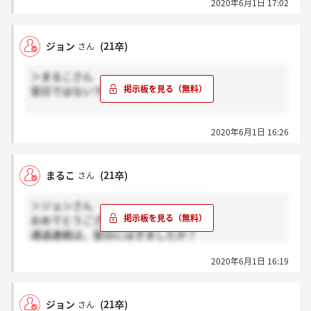
2020年6月1日 17:02
で次の連絡がないのかと不安になっていました(・・;)
ご回答ありがとうございました^_^
筆記試験頑張ってください！
ジョン
(21卒)
さん
＞まるこさん
翌日ではないです！
理系なので、おそらく理系の面接が全て終わった時に
2020年6月1日 16:26
連絡がきたかんじだと思います。
まるこ
(21卒)
さん
＞ジョンさん
おめでとうございます～(^^)
通過連絡は、翌日にはきましたか？
合否の連絡についてお話がなかったので、ご教示頂け
2020年6月1日 16:19
ると幸いです^_^
ジョン
(21卒)
さん