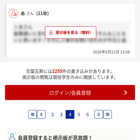
あ
(21卒)
さん
＞まさん
結果遅いと言われましたが、通ったのでそんなことな
いと思います！それに人事のお問い合わせが平日と設
定されているので週末に面接してる方は純粋に週明け
2020年5月21日 13:56
に結果出るだけかもしれませんよ！
京葉瓦斯には
2255
件の書き込みがあります。
掲示板の閲覧は現役学生のみに開放しています。
ログイン/会員登録
2
3
4
5
6
会員登録すると掲示板が見放題！