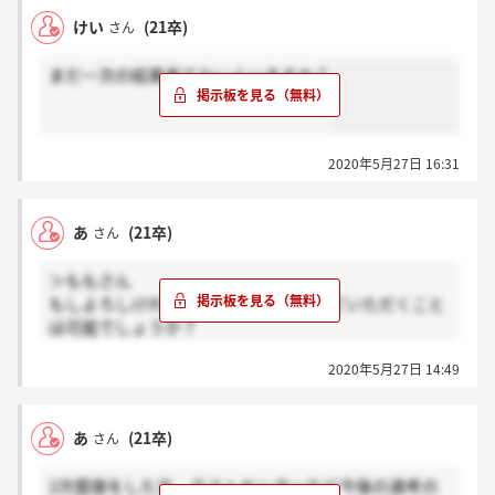
けい
(21卒)
さん
まだ一次の結果来てない人いますか？
2020年5月27日 16:31
あ
(21卒)
さん
＞ももさん
もしよろしければ面接の内容など教えていただくこと
は可能でしょうか？
あまり、人柄を見るような質問などがなく不安で…
2020年5月27日 14:49
あ
(21卒)
さん
2次面接をした方、テストセンターなど今後の選考の