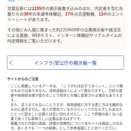
京葉瓦斯には
2255
件の掲示板書き込みのほか、内定者を含む先
輩たちの
30
件の本選考体験記、
17
件の志望動機、
12
件のエント
リーシートがあります。
その他にみん就に集まった約2万9000件の企業掲示板や就活生
による面接、WEBテスト、インターン体験記やリアルタイムの
内定情報をご覧いただけます。
インフラ/官公庁の掲示板一覧
サイトからのご注意
ここに掲載しているデータは、「こうすれば必ずうまくいく」という類
のものではありません。採用過程は人によって異なりますし、方針の変
更や採用担当者が変わることで前年と大幅に変更される場合もありえま
す。
また、言うまでもないことですが、採用過程に対する感じ方は主観的な
ものに過ぎません。他人が誉めているからといってかならずしもあなた
にとって望ましい企業とは言い切れませんし、ここで評価の高くない企
業であっても素晴らしい企業はあるはずです。
掲載された内容の真偽、評価の信頼性について当サイトは保証しかねま
す。あくまでも「一つの結果」として参考程度にとどめてください。