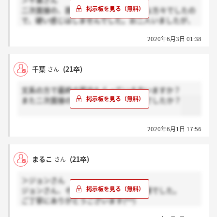
＞千葉さん
二次面接の、面接官の方も物腰柔らかな方々でしたの
で、硬い感じはしませんでした。お二人いましたが、
私の場合は、お一人が質問をしてくださって、もう一
2020年6月3日 01:38
人の方がメモを取っているような感じでした^_^質問
の内容は準備できない、その場で考えさせられるよう
なものが多かったです。頑張ってください～～(^^)
千葉
(21卒)
さん
文系の方で最終の案内もらっている方いますか？
また二次面接の雰囲気は、硬めな感じでしたか？
2020年6月1日 17:56
まるこ
(21卒)
さん
＞ジョンさん
ジョンさん、そうなんですね、お疲れ様でした。
ご丁寧にありがとうございます(^^)
まったく面接で応えられた気がしなかったので、それ