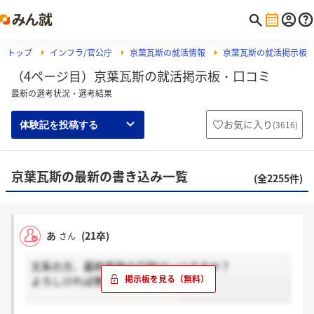
トップ
インフラ/官公庁
京葉瓦斯の就活情報
京葉瓦斯の就活掲示板
（4ページ目）京葉瓦斯の就活掲示板・口コミ
最新の選考状況・選考結果
お気に入り
(
3616
)
体験記を投稿する
京葉瓦斯の最新の書き込み一覧
(全2255件)
あ
(21卒)
さん
文系の方、最終面接の日程はいつですか？
よろしければ教えてください。