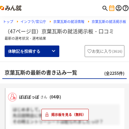
トップ
インフラ/官公庁
京葉瓦斯の就活情報
京葉瓦斯の就活掲示板
（47ページ目）京葉瓦斯の就活掲示板・口コミ
最新の選考状況・選考結果
お気に入り
(
3616
)
体験記を投稿する
京葉瓦斯の最新の書き込み一覧
(全2255件)
ぽぽぽっぽ
(04卒)
さん
はじめまして。
先日説明会に参加したのですが、
その時エントリーシートは配られましたっけ？
ちょっと記憶があいまいでいま手元に