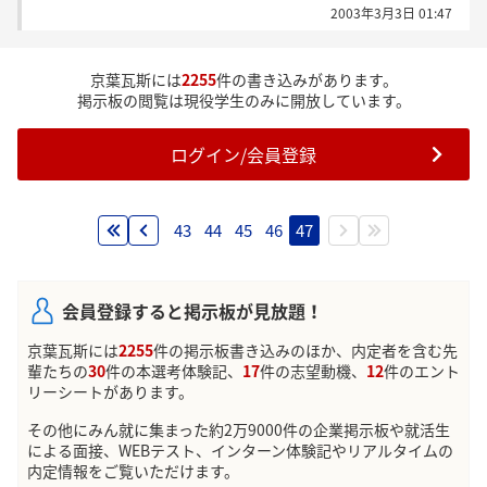
2003年3月3日 01:47
エントリーシートが無くて震えているのですが。
どなたか教えてください。
京葉瓦斯には
2255
件の書き込みがあります。
掲示板の閲覧は現役学生のみに開放しています。
ログイン/会員登録
43
44
45
46
47
会員登録すると掲示板が見放題！
京葉瓦斯には
2255
件の掲示板書き込みのほか、内定者を含む先
輩たちの
30
件の本選考体験記、
17
件の志望動機、
12
件のエント
リーシートがあります。
その他にみん就に集まった約2万9000件の企業掲示板や就活生
による面接、WEBテスト、インターン体験記やリアルタイムの
内定情報をご覧いただけます。