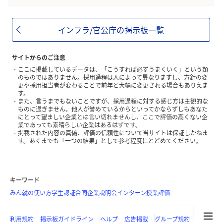
インフラ/官公庁の掲示板一覧
サイトからのご注意
ここに掲載しているデータは、「こうすれば必ずうまくいく」という類
のものではありません。採用過程は人によって異なりますし、方針の変
更や採用担当者が変わることで前年と大幅に変更される場合もありえま
す。
また、言うまでもないことですが、採用過程に対する感じ方は主観的な
ものに過ぎません。他人が誉めているからといってかならずしもあなた
にとって望ましい企業とは言い切れませんし、ここで評価の高くない企
業であっても素晴らしい企業はあるはずです。
掲載された内容の真偽、評価の信頼性について当サイトは保証しかねま
す。あくまでも「一つの結果」として参考程度にとどめてください。
キーワード
みん就の使い方
学生認証
合同企業説明会
インターン
授業評価
利用規約
掲示板ガイドライン
ヘルプ
広告掲載
グループ規約