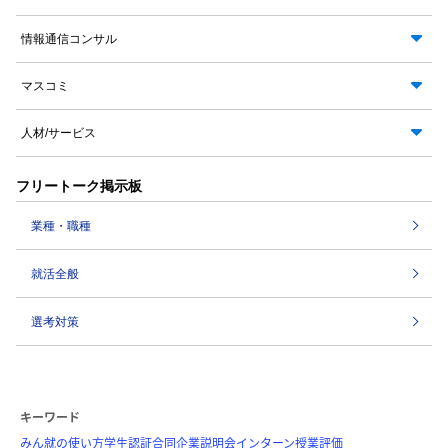
情報通信コンサル
マスコミ
人材/サービス
フリートーク掲示板
業種・職種
就活全般
選考対策
キーワード
みん就の使い方
学生認証
合同企業説明会
インターン
授業評価