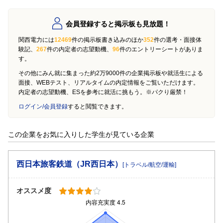
会員登録すると掲示板も見放題！
関西電力には
12469
件の掲示板書き込みのほか
352
件の選考・面接体
験記、
267
件の内定者の志望動機、
96
件のエントリーシートがありま
す。
その他にみん就に集まった約2万9000件の企業掲示板や就活生による
面接、WEBテスト、リアルタイムの内定情報をご覧いただけます。
内定者の志望動機、ESを参考に就活に挑もう。※パクり厳禁！
ログイン/会員登録
すると閲覧できます。
この企業をお気に入りした学生が見ている企業
西日本旅客鉄道（JR西日本）
[トラベル/航空/運輸]
オススメ度