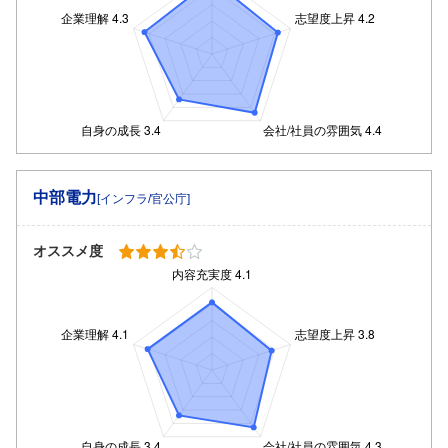
中部電力
[インフラ/官公庁]
オススメ度