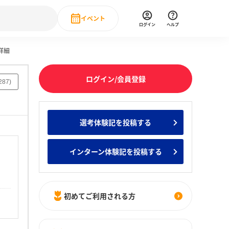
イベント
ログイン
ヘルプ
詳細
Event
の新卒就職人気企業ランキング
みんなのインターン人気企業ランキン
直近のイベント一覧
ログイン/会員登録
287
)
もっと見る
 IT・DX現場社員インタビュー
選考体験記を投稿する
の新卒就職人気企業ランキング
みんなのインターン人気企業ランキン
インターン体験記を投稿する
初めてご利用される方