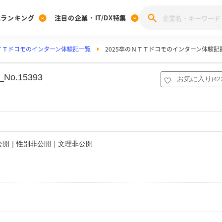
業ランキング
注目の企業・IT/DX特集
ＴＴドコモのインターン体験記一覧
2025卒のＮＴＴドコモのインターン体験記
注目の企業特集
みんなのIT業界新卒就職人気企業ランキング
みんな
[27卒] 本選考体験記投稿キャンペーン
28卒 注目企業特集
27卒 注目企業特集
みんなのDX企業就職ブランド調査
.15393
お気に入り
(
42
注目のIT・DX企業特集
28卒 IT・DX企業特集
27卒 IT・DX企業特集
28卒
みんなのIT業界新卒就職人気企業ランキング
みんな
企業研究
非公開｜性別非公開｜文理非公開