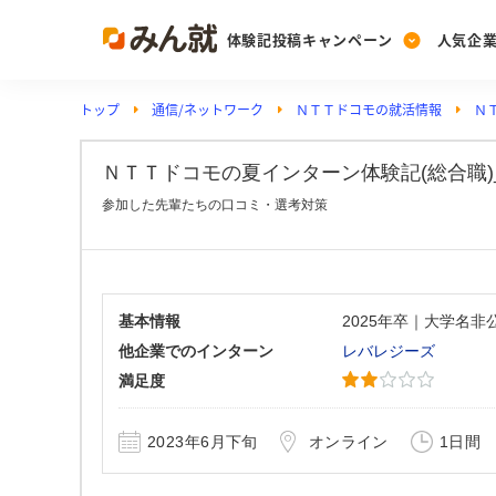
体験記投稿キャンペーン
人気企
トップ
通信/ネットワーク
ＮＴＴドコモの就活情報
Ｎ
Post
Ranking
PickUp
投稿する
ランキングを見る
注目の企業特集
ＮＴＴドコモの夏インターン体験記(総合職)_No
参加した先輩たちの口コミ・選考対策
Vote
投票する
動画で知ろう！業界・
基本情報
2025年卒｜大学名
他企業でのインターン
レバレジーズ
満足度
2023年6月下旬
オンライン
1日間