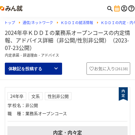
トップ
通信/ネットワーク
ＫＤＤＩの就活情報
ＫＤＤＩの内定・内
2024年卒ＫＤＤＩの業務系オープンコースの内定情
報、アドバイス詳細（非公開/性別非公開）（2023-
07-23公開）
内定承諾・辞退理由・アドバイス
お気に入り
(
26138
)
体験記を投稿する
24年卒
文系
性別非公開
学校名
：
非公開
職種
：
業務系オープンコース
内定・内々定