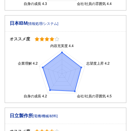
日本IBM
[情報処理/システム]
オススメ度
日立製作所
[電機/機械/材料]