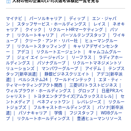
人材の他の企業の[1-5]次選考体験記一覧を見る
マイナビ
パーソルキャリア
ディップ
エン・ジャパ
ン
スタッフサービス・ホールディングス
レイス
ネオキ
ャリア
クイック
リクルートHRマーケティング
パソ
ナ
リクルートキャリア
パーソルテンプスタッフ
ワイキ
ューブ
クリーク・アンド・リバー社
ヒューマングルー
プ
リクルートスタッフィング
キャリアデザインセンタ
ー
アデコ
リクルートエージェント
キャムコムグルー
プ
ジェイ エイ シージャパン
リーフラス
ラディアホー
ルディングス
パソナグループ
リクルートマネジメントソ
リューションズ
マンパワーグループ
アイデム
テンプス
タッフ[新卒派遣]
静銀ビジネスクリエイト
アデコ[新卒派
遣]
ベルシステム24
ワールドインテック
エヌ・ティ・
ティマーケティングアクト関西
三菱UFJトラストビジネス
ウィルプラウド・ホールディングス
グロップ
日産PRスペ
シャリスト
トヨタエンタプライズ[アムラックスミレル]
セ
ントメディア
ベネフィットワン
レバレジーズ
リクルー
トジョブズ
フルキャストホールディングス
パソナ[新卒派
遣]
パソナキャリア
学情
フジスタッフ
WDBグルー
プ
リクルートホールディングス
豊通ヒューマンリソース