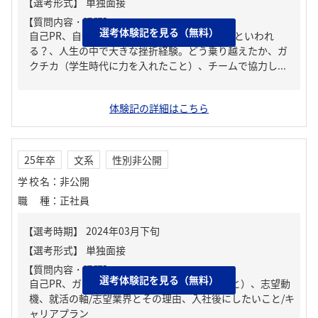
【質問内容・課題】
選考体験記を見る（無料）
自己PR、自分の強み/弱み、周りからどんな人といわれ
る？、人生の中で大きな挫折経験。どう乗り越えたか、ガ
クチカ（学生時代に力を入れたこと）、チームで協力し...
体験記の詳細はこちら
25年卒
文系
性別非公開
学校名
：
非公開
職種
：
正社員
【質問内容・課題】
選考体験記を見る（無料）
自己PR、ガクチカ（学生時代に力を入れたこと）、志望動
機、就活の軸/志望業界とその理由、入社後にしたいこと/キ
ャリアプラン