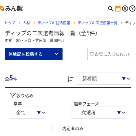
トップ
人材
ディップの就活情報
ディップの面接情報一覧
ディッ
ディップの二次選考情報一覧（全5件）
面接・GD・人数・雰囲気・質問内容
お気に入り
(
11967
)
体験記を投稿する
5
全
件
絞り込み
卒年
選考フェーズ
内定者のみ