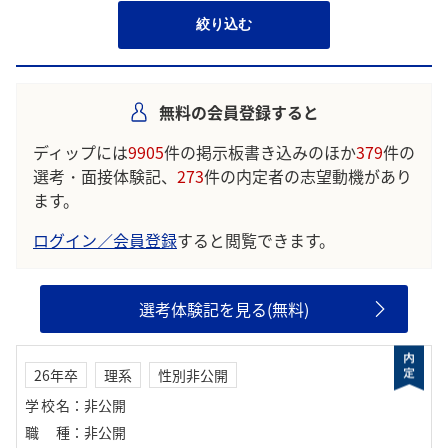
絞り込む
無料の会員登録すると
ディップには
9905
件の掲示板書き込みのほか
379
件の
選考・面接体験記、
273
件の内定者の志望動機があり
ます。
ログイン／会員登録
すると閲覧できます。
選考体験記を見る(無料)
26年卒
理系
性別非公開
学校名
：
非公開
職種
：
非公開