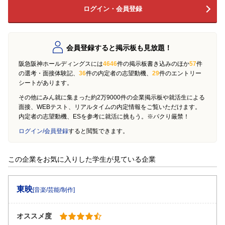
ログイン・会員登録
会員登録すると掲示板も見放題！
阪急阪神ホールディングスには
4646
件の掲示板書き込みのほか
57
件
の選考・面接体験記、
36
件の内定者の志望動機、
29
件のエントリー
シートがあります。
その他にみん就に集まった約2万9000件の企業掲示板や就活生による
面接、WEBテスト、リアルタイムの内定情報をご覧いただけます。
内定者の志望動機、ESを参考に就活に挑もう。※パクり厳禁！
ログイン/会員登録
すると閲覧できます。
この企業をお気に入りした学生が見ている企業
東映
[音楽/芸能/制作]
オススメ度