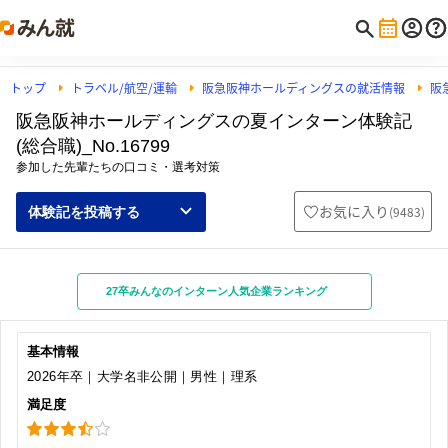
トップ
トラベル/航空/運輸
阪急阪神ホールディングスの就活情報
阪
阪急阪神ホールディングスの夏インターン体験記
(総合職)_No.16799
参加した先輩たちの口コミ・選考対策
お気に入り
(
9483
)
体験記を投稿する
27卒みんなのインターン人気企業ランキング
基本情報
2026年卒｜大学名非公開｜男性｜理系
満足度