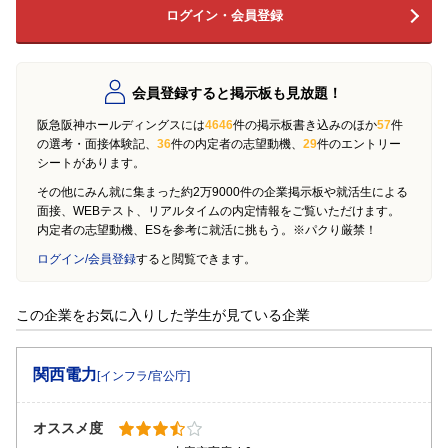
ログイン・会員登録
会員登録すると掲示板も見放題！
阪急阪神ホールディングスには
4646
件の掲示板書き込みのほか
57
件
の選考・面接体験記、
36
件の内定者の志望動機、
29
件のエントリー
シートがあります。
その他にみん就に集まった約2万9000件の企業掲示板や就活生による
面接、WEBテスト、リアルタイムの内定情報をご覧いただけます。
内定者の志望動機、ESを参考に就活に挑もう。※パクり厳禁！
ログイン/会員登録
すると閲覧できます。
この企業をお気に入りした学生が見ている企業
関西電力
[インフラ/官公庁]
オススメ度