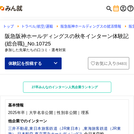
トップ
トラベル/航空/運輸
阪急阪神ホールディングスの就活情報
阪
阪急阪神ホールディングスの秋冬インターン体験記
(総合職)_No.10725
参加した先輩たちの口コミ・選考対策
お気に入り
(
9483
)
体験記を投稿する
27卒みんなのインターン人気企業ランキング
基本情報
2025年卒｜大学名非公開｜性別非公開｜理系
他企業でのインターン
三井不動産
,
東日本旅客鉄道（JR東日本）
,
東海旅客鉄道（JR東
海）
,
日本航空
,
東京電力ホールディングス
,全日本空輸