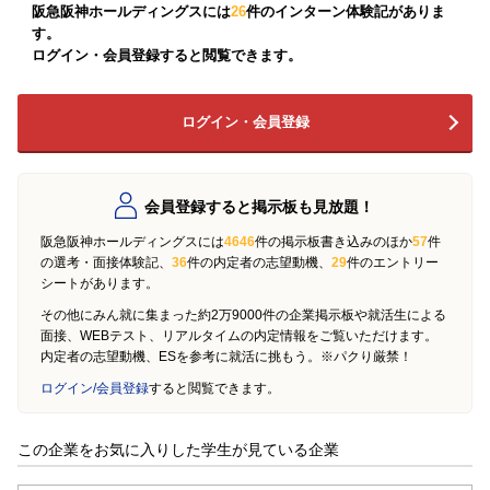
阪急阪神ホールディングスには
26
件のインターン体験記がありま
す。
ログイン・会員登録すると閲覧できます。
ログイン・会員登録
会員登録すると掲示板も見放題！
阪急阪神ホールディングスには
4646
件の掲示板書き込みのほか
57
件
の選考・面接体験記、
36
件の内定者の志望動機、
29
件のエントリー
シートがあります。
その他にみん就に集まった約2万9000件の企業掲示板や就活生による
面接、WEBテスト、リアルタイムの内定情報をご覧いただけます。
内定者の志望動機、ESを参考に就活に挑もう。※パクり厳禁！
ログイン/会員登録
すると閲覧できます。
この企業をお気に入りした学生が見ている企業