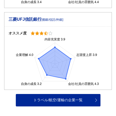
三菱UFJ信託銀行
[都銀/信託/外銀]
オススメ度
トラベル/航空/運輸の企業一覧