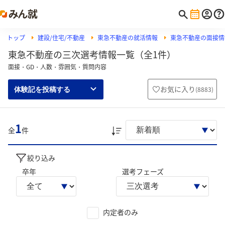
トップ
建設/住宅/不動産
東急不動産の就活情報
東急不動産の面接情
東急不動産の三次選考情報一覧（全1件）
面接・GD・人数・雰囲気・質問内容
お気に入り
(
8883
)
体験記を投稿する
1
全
件
絞り込み
卒年
選考フェーズ
内定者のみ