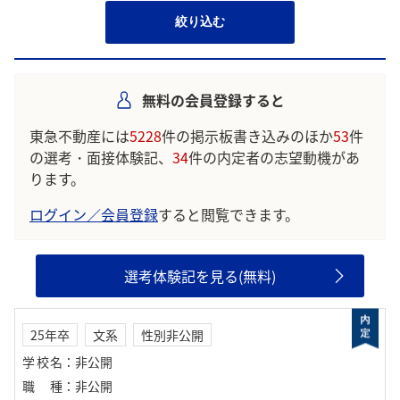
絞り込む
無料の会員登録すると
東急不動産には
5228
件の掲示板書き込みのほか
53
件
の選考・面接体験記、
34
件の内定者の志望動機があ
ります。
ログイン／会員登録
すると閲覧できます。
選考体験記を見る(無料)
25年卒
文系
性別非公開
学校名
：
非公開
職種
：
非公開