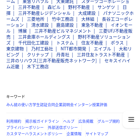
ーム
東急リバブル
大東建託
スターツコーポレーショ
ン
三井不動産
森ビル
野村不動産
サンゲツ
日
揮
三井不動産レジデンシャル
大成建設
パナソニックホ
ームズ
三菱地所
竹中工務店
大林組
長谷工コーポレ
ーション
清水建設
鹿島建設
東急不動産
イオンモー
ル
博展
三井不動産ビルマネジメント
三菱UFJ不動産販
売
三井倉庫ホールディングス
野村不動産ソリューション
ズ
千代田化工建設
トステム
住友不動産
ポラス
東京建物
乃村工藝社
NTT都市開発
エイブル
大和リ
ビング
クリナップ
丹青社
三井住友トラスト不動産
三井のリハウス[三井不動産販売ネットワーク]
セキスイハイ
ム近畿
木下工務店
キーワード
みん就の使い方
学生認証
合同企業説明会
インターン
授業評価
利用規約
掲示板ガイドライン
ヘルプ
広告掲載
グループ規約
プライバシーポリシー
外部送信ポリシー
カスタマーハラスメントポリシー
企業情報
サイトマップ