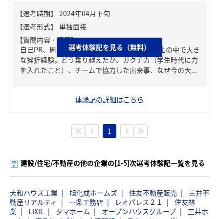
【質問内容・課題】
選考体験記を見る（無料）
自己PR、周りからどんな人といわれる？、人生の中で大き
な挫折経験。どう乗り越えたか、ガクチカ（学生時代に力
を入れたこと）、チームで協力した出来事、なぜ今の大...
体験記の詳細はこちら
1
建設/住宅/不動産の他の企業の[1-5]次選考体験記一覧を見る
大和ハウス工業
旭化成ホームズ
住友不動産販売
三井不
動産リアルティ
一条工務店
レオパレス２１
住友林
業
LIXIL
タマホーム
オープンハウスグループ
三井ホ