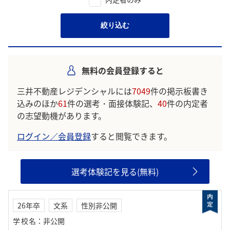
絞り込む
無料の会員登録すると
三井不動産レジデンシャルには
7049
件の掲示板書き
込みのほか
61
件の選考・面接体験記、
40
件の内定者
の志望動機があります。
ログイン／会員登録
すると閲覧できます。
選考体験記を見る(無料)
26年卒
文系
性別非公開
学校名
：
非公開