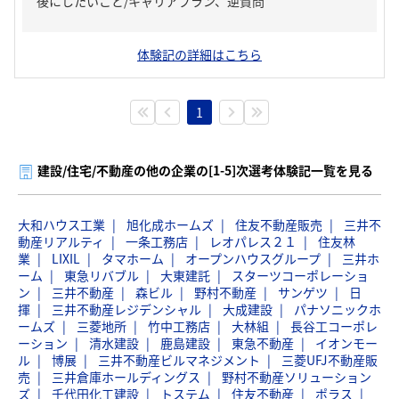
後にしたいこと/キャリアプラン、逆質問
体験記の詳細はこちら
1
建設/住宅/不動産の他の企業の[1-5]次選考体験記一覧を見る
大和ハウス工業
旭化成ホームズ
住友不動産販売
三井不
動産リアルティ
一条工務店
レオパレス２１
住友林
業
LIXIL
タマホーム
オープンハウスグループ
三井ホ
ーム
東急リバブル
大東建託
スターツコーポレーショ
ン
三井不動産
森ビル
野村不動産
サンゲツ
日
揮
三井不動産レジデンシャル
大成建設
パナソニックホ
ームズ
三菱地所
竹中工務店
大林組
長谷工コーポレ
ーション
清水建設
鹿島建設
東急不動産
イオンモー
ル
博展
三井不動産ビルマネジメント
三菱UFJ不動産販
売
三井倉庫ホールディングス
野村不動産ソリューション
ズ
千代田化工建設
トステム
住友不動産
ポラス