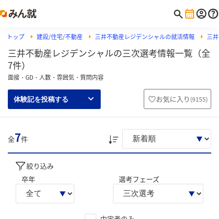
トップ
建設/住宅/不動産
三井不動産レジデンシャルの就活情報
三井
三井不動産レジデンシャルの三次選考情報一覧（全
7件）
面接・GD・人数・雰囲気・質問内容
お気に入り
(
9155
)
体験記を投稿する
7
全
件
絞り込み
卒年
選考フェーズ
内定者のみ