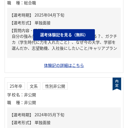
職種
：
総合職
【質問内容・課題】
選考体験記を見る（無料）
自分の強み/弱み、周りからどんな人といわれる？、ガクチ
カ（学生時代に力を入れたこと）、なぜ今の大学、学部を
選んだか、志望動機、入社後にしたいこと/キャリアプラン
体験記の詳細はこちら
25年卒
文系
性別非公開
学校名
：
非公開
職種
：
非公開