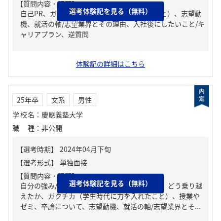
【質問内容・課題】
選考体験記を見る（無料）
自己PR、ガクチカ（学生時代に力を入れたこと）、志望動
機、就活の軸/志望業界とその理由、入社後にしたいこと/キ
ャリアプラン、逆質問
体験記の詳細はこちら
25年卒
文系
男性
学校名
：
慶應義塾大学
職種
：
非公開
【質問内容・課題】
選考体験記を見る（無料）
自分の強み/弱み、人生の中で大きな挫折経験。どう乗り越
えたか、ガクチカ（学生時代に力を入れたこと）、授業や
ゼミ、卒論について、志望動機、就活の軸/志望業界とそ...