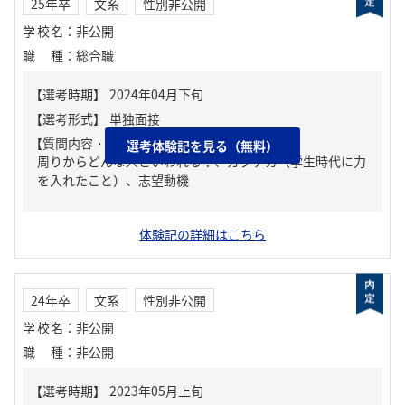
25年卒
文系
性別非公開
学校名
：
非公開
職種
：
総合職
【質問内容・課題】
選考体験記を見る（無料）
周りからどんな人といわれる？、ガクチカ（学生時代に力
を入れたこと）、志望動機
体験記の詳細はこちら
24年卒
文系
性別非公開
学校名
：
非公開
職種
：
非公開