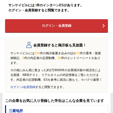
サンケイビルには
4
件のインターンESがあります。
ログイン・会員登録すると閲覧できます。
ログイン・会員登録
会員登録すると掲示板も見放題！
サンケイビルには
938
件の掲示板書き込みのほか
12
件の選考・面接
体験記、
8
件の内定者の志望動機、
10
件のエントリーシートがあり
ます。
その他にみん就に集まった約2万9000件の企業掲示板や就活生によ
る面接、WEBテスト、リアルタイムの内定情報をご覧いただけま
す。内定者の志望動機、ESを参考に就活に挑もう。※パクり厳禁！
ログイン/会員登録
すると閲覧できます。
この企業をお気に入り登録した学生はこんな企業を見ています
三菱地所