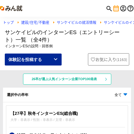
トップ
建設/住宅/不動産
サンケイビルの就活情報
サンケイビルのイ
サンケイビルのインターンES（エントリーシー
ト）一覧 （全4件）
インターンESの設問・回答例
お気に入り
(
1163
)
体験記を投稿する
26卒が選ぶ人気インターン企業TOP100発表
選択中の卒年
全て
【27卒】秋冬インターンES(総合職)
大学：非表示 / 性別：非表示 / 文理：非表示