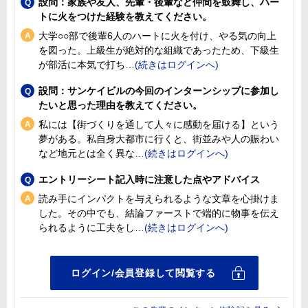
設問：家族や友人、先輩・後輩など仲間を鼓舞し、ハー
トに火をつけた経験を教えてください。
大学○○部で後輩6人のハートに火を付け、やる気の向上
を図った。上級生が絶対的な組織であったため、下級生
が部活に本気で打ち
設問：サンケイビルの今回のインターンシップに参加し
たいと思った理由を教えてください。
私には【街づくりを通して人々に感動を届ける】という
夢がある。私自身大都市に行くと、街並みや人の賑わい
など地元とは全く異な
エントリーシート記入時に注意した点やアドバイス
読み手にインパクトを与えられるような文章を心掛けま
した。その中でも、結論ファーストで端的に物事を伝え
られるように工夫をし