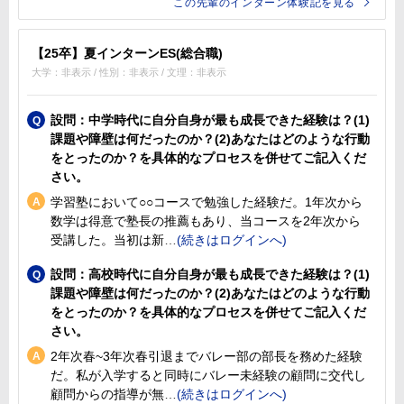
この先輩のインターン体験記を見る
【25卒】夏インターンES(総合職)
大学：非表示 / 性別：非表示 / 文理：非表示
設問：中学時代に自分自身が最も成長できた経験は？(1)
課題や障壁は何だったのか？(2)あなたはどのような行動
をとったのか？を具体的なプロセスを併せてご記入くだ
さい。
学習塾において○○コースで勉強した経験だ。1年次から
数学は得意で塾長の推薦もあり、当コースを2年次から
受講した。当初は新
設問：高校時代に自分自身が最も成長できた経験は？(1)
課題や障壁は何だったのか？(2)あなたはどのような行動
をとったのか？を具体的なプロセスを併せてご記入くだ
さい。
2年次春~3年次春引退までバレー部の部長を務めた経験
だ。私が入学すると同時にバレー未経験の顧問に交代し
顧問からの指導が無