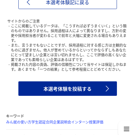
本選考体験記に戻る
サイトからのご注意
ここに掲載しているデータは、「こうすれば必ずうまくいく」という類
のものではありません。採用過程は人によって異なりますし、方針の変
更や採用担当者が変わることで前年と大幅に変更される場合もありえま
す。
また、言うまでもないことですが、採用過程に対する感じ方は主観的な
ものに過ぎません。他人が誉めているからといってかならずしもあなた
にとって望ましい企業とは言い切れませんし、ここで評価の高くない企
業であっても素晴らしい企業はあるはずです。
掲載された内容の真偽、評価の信頼性について当サイトは保証しかねま
す。あくまでも「一つの結果」として参考程度にとどめてください。
本選考体験を投稿する
キーワード
みん就の使い方
学生認証
合同企業説明会
インターン
授業評価