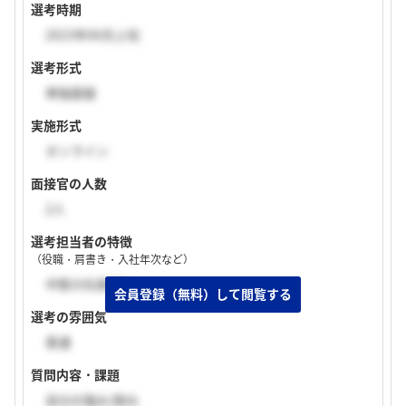
選考時期
2023年06月上旬
選考形式
単独面接
実施形式
オンライン
面接官の人数
2人
選考担当者の特徴
（役職・肩書き・入社年次など）
中堅の社員2名
選考の雰囲気
普通
質問内容・課題
自分の強み/弱み