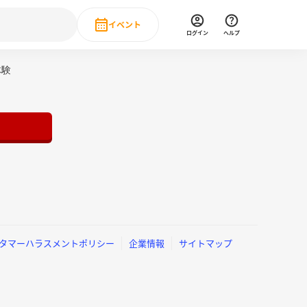
イベント
ログイン
ヘルプ
Event
体験
の新卒就職人気企業ランキング
みんなのインターン人気企業ランキン
直近のイベント一覧
もっと見る
 IT・DX現場社員インタビュー
の新卒就職人気企業ランキング
みんなのインターン人気企業ランキン
タマーハラスメントポリシー
企業情報
サイトマップ