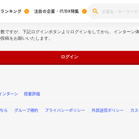
業ランキング
注目の企業・IT/DX特集
手数ですが、下記ログインボタンよりログインをしてから、インターン
注目の企業特集
みんなのIT業界新卒就職人気企業ランキング
みんな
の投稿をお願いいたします。
[27卒] 本選考体験記投稿キャンペーン
28卒 注目企業特集
27卒 注目企業特集
みんなのDX企業就職ブランド調査
注目のIT・DX企業特集
ログイン
28卒 IT・DX企業特集
27卒 IT・DX企業特集
28卒
みんなのIT業界新卒就職人気企業ランキング
みんな
企業研究
インターン
授業評価
ちら
グループ規約
プライバシーポリシー
外部送信ポリシー
カス