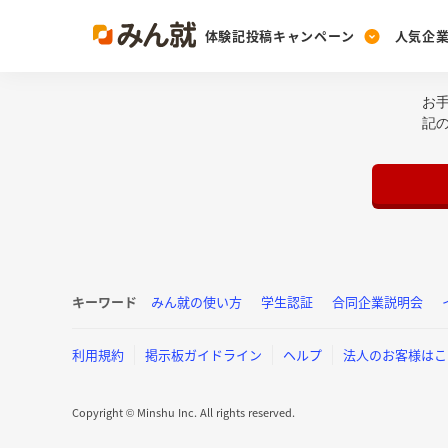
体験記投稿キャンペーン
人気企
お
Post
Ranking
PickUp
記
投稿する
ランキングを見る
注目の企業特集
Vote
投票する
動画で知ろう！業界・
キーワード
みん就の使い方
学生認証
合同企業説明会
利用規約
掲示板ガイドライン
ヘルプ
法人のお客様はこ
Copyright © Minshu Inc. All rights reserved.