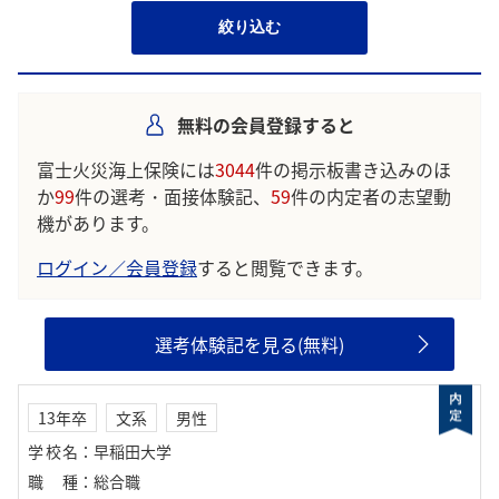
絞り込む
無料の会員登録すると
富士火災海上保険には
3044
件の掲示板書き込みのほ
か
99
件の選考・面接体験記、
59
件の内定者の志望動
機があります。
ログイン／会員登録
すると閲覧できます。
選考体験記を見る(無料)
13年卒
文系
男性
学校名
：
早稲田大学
職種
：
総合職