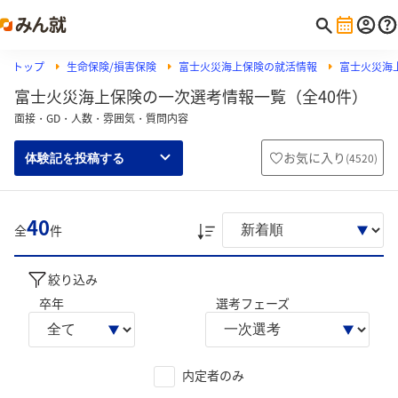
トップ
生命保険/損害保険
富士火災海上保険の就活情報
富士火災海
富士火災海上保険の一次選考情報一覧（全40件）
面接・GD・人数・雰囲気・質問内容
お気に入り
(
4520
)
体験記を投稿する
40
全
件
絞り込み
卒年
選考フェーズ
内定者のみ