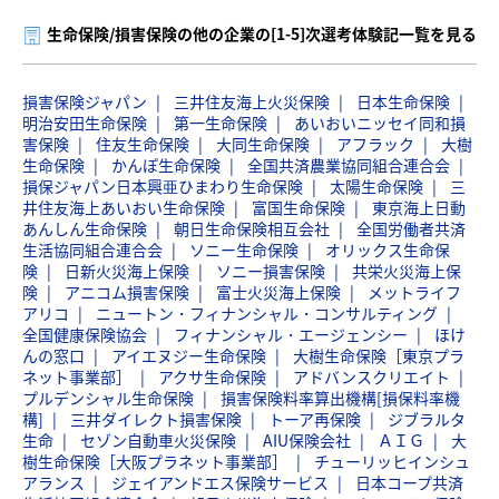
生命保険/損害保険の他の企業の[1-5]次選考体験記一覧を見る
損害保険ジャパン
三井住友海上火災保険
日本生命保険
明治安田生命保険
第一生命保険
あいおいニッセイ同和損
害保険
住友生命保険
大同生命保険
アフラック
大樹
生命保険
かんぽ生命保険
全国共済農業協同組合連合会
損保ジャパン日本興亜ひまわり生命保険
太陽生命保険
三
井住友海上あいおい生命保険
富国生命保険
東京海上日動
あんしん生命保険
朝日生命保険相互会社
全国労働者共済
生活協同組合連合会
ソニー生命保険
オリックス生命保
険
日新火災海上保険
ソニー損害保険
共栄火災海上保
険
アニコム損害保険
富士火災海上保険
メットライフ
アリコ
ニュートン・フィナンシャル・コンサルティング
全国健康保険協会
フィナンシャル・エージェンシー
ほけ
んの窓口
アイエヌジー生命保険
大樹生命保険［東京プラ
ネット事業部］
アクサ生命保険
アドバンスクリエイト
プルデンシャル生命保険
損害保険料率算出機構[損保料率機
構]
三井ダイレクト損害保険
トーア再保険
ジブラルタ
生命
セゾン自動車火災保険
AIU保険会社
ＡＩＧ
大
樹生命保険［大阪プラネット事業部］
チューリッヒインシュ
アランス
ジェイアンドエス保険サービス
日本コープ共済