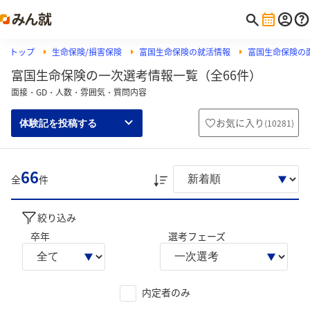
トップ
生命保険/損害保険
富国生命保険の就活情報
富国生命保険の
富国生命保険の一次選考情報一覧（全66件）
面接・GD・人数・雰囲気・質問内容
お気に入り
(
10281
)
体験記を投稿する
66
全
件
絞り込み
卒年
選考フェーズ
内定者のみ