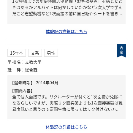
1次会場までの所要時間志望動機「お客様基点」を感じたと
きはあるかアルバイトは何かしていたかなど2次大学で学ん
だこと志望動機など1次面接の前に自己紹介シートを書き...
体験記の詳細はこちら
15年卒
文系
男性
学校名
：
立教大学
職種
：
総合職
【質問内容】
全て個人面接です。リクルーターが付くと1次面接が免除に
なるらしいですが、実際リク面突破よりも1次面接突破は難
易度低いと思うので富国生命に限ってはリク付けない方...
体験記の詳細はこちら