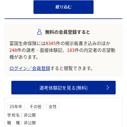
絞り込む
無料の会員登録すると
富国生命保険には
8345
件の掲示板書き込みのほか
248
件の選考・面接体験記、
183
件の内定者の志望動
機があります。
ログイン／会員登録
すると閲覧できます。
選考体験記を見る(無料)
25年卒
その他
女性
学校名
：
非公開
職種
：
非公開