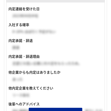
内定連絡を受けた日
2023年04月中旬
入社する確率
0~20% ほぼ行く予定がない
内定承諾・辞退
辞退
内定承諾・辞退理由
志望どの高い企業に内々定をもらったため。
他企業からも内定はありましたか
あった
他内定企業を教えてください
リース各社
後輩へのアドバイス
悩む期間が長く精神的に厳しい時期ですけど、努力した分