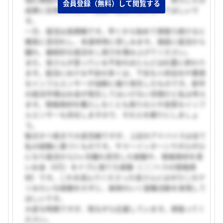
会員登録（無料）して閲覧する
成果に反映されるので愚直に就活に向き合ってほしいで
す。
一方、就活は長期戦です。早くから始めて頑張り続けると
確実に息切れし、本選考時に苦しみます。適度に就活から
離れ、継続的な就活をし努力を積み上げてください。
また、皆さんが思っている不安のほとんどは杞憂に終わり
ます。就活における不安の多くは、下劣な人材会社や悪徳
なインフルエンサーが過剰に煽り発生したものです。新卒
の就活市場はお金が発生してはいけない空間だと私は考え
ます。情報商材を購入しなくとも周りの人や良質なインフ
ルエンサーも存在しますので、それらを頼りにしましょ
う。
駄文かつ長文で大変恐縮ですが、上記のアドバイスは全て
私の経験に基づくものです。サマーインターンでボロボロ
になり就活から2ヶ月離れ苦労した経験や、情報商材を買
いお金（4万）をドブに捨てた経験（○○ヘラの情報商
材）です。これを読んでくださった皆さんにはぜひこのク
ソみたいな経験をせずに、納得のいく就職活動を実現して
ほしいです。
大変な時期ですが、陰ながら応援しています。頑張ってく
ださい。