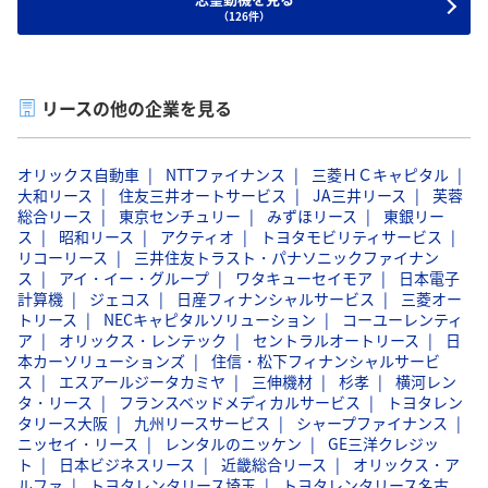
（126件）
付加価値の高い提案ができることに加え、水素エネルギーの
需要を見込み、水素ステーションのリースにも業界で最初に
取り組むなど、先見性に基づいて挑戦する姿勢があるため、
特に強い魅力を感じております。
リースの他の企業を見る
オリックス自動車
NTTファイナンス
三菱ＨＣキャピタル
大和リース
住友三井オートサービス
JA三井リース
芙蓉
総合リース
東京センチュリー
みずほリース
東銀リー
ス
昭和リース
アクティオ
トヨタモビリティサービス
リコーリース
三井住友トラスト・パナソニックファイナン
ス
アイ・イー・グループ
ワタキューセイモア
日本電子
計算機
ジェコス
日産フィナンシャルサービス
三菱オー
トリース
NECキャピタルソリューション
コーユーレンティ
ア
オリックス・レンテック
セントラルオートリース
日
本カーソリューションズ
住信・松下フィナンシャルサービ
ス
エスアールジータカミヤ
三伸機材
杉孝
横河レン
タ・リース
フランスベッドメディカルサービス
トヨタレン
タリース大阪
九州リースサービス
シャープファイナンス
ニッセイ・リース
レンタルのニッケン
GE三洋クレジッ
ト
日本ビジネスリース
近畿総合リース
オリックス・ア
ルファ
トヨタレンタリース埼玉
トヨタレンタリース名古