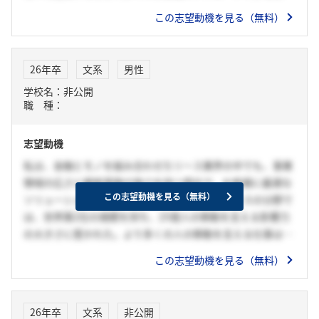
魅力を感じている。顧客の課題に対して、多様な手法を組み
この志望動機を見る（無料）
合わせながら、長期的な視点で最適な提案を行い、共に挑戦
し続けるパートナーとなりたい。
26年卒
文系
男性
学校名：非公開
職 種：
志望動機
私は、金融とモノを組み合わせたリース業界の中でも、事業
領域の広さと顧客基盤の強さを持つ貴社で、お客様に最適な
この志望動機を見る（無料）
ソリューションを提供したい。特に、航空機リースの分野で
は、世界第2位の規模を持ち、25億人の移動を支える影響力
の大きさに惹かれた。より多くの人の移動を支える仕事は大
きなやりがいを感じられるからだ。また、大学のサークル運
この志望動機を見る（無料）
営では、SNSを活用した広報活動を通じて多くの人に価値を
届ける経験をした。その経験を活かし、リース営業でも顧客
の課題を把握し、最適な提案を行うことで、“ありがとう”と
26年卒
文系
非公開
言われる仕事をしていきたい。