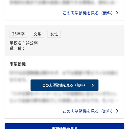
多角的な視点で企業の成長に貢献できる環境は、他社にはな
い強みだと感じました。企業ごとに異なるニーズに対して柔
この志望動機を見る（無料）
軟かつ戦略的に提案できる環境で、自らの視野を広げなが
ら、長期的なパートナーとして価値提供できる人材を目指し
たいと考えています。
26年卒
文系
女性
学校名：非公開
職 種：
志望動機
ESでは志望動機は聞かれず、以下は面接で答えていた内容と
なります。
この志望動機を見る（無料）
「人や企業をパートナーとして中長期的に支えていきたい」
という自身の夢を御社でこそ実現したいからです。モノとフ
ァイナンスの両面から企業をサポートでき、
この志望動機を見る（無料）
扱うものや携われる業界が幅広く、将来的に多様なことに挑
戦できると考え、リース業界を志望しております。中でも御
社は強固なグループカと資金調達力を持っているため、より
志望動機を見る