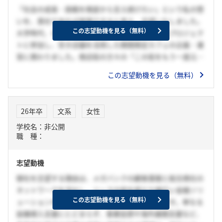
とで、企業と社会に新たな価値を生み出したいと考えてる。
「社会の成長・挑戦を根底から支え続けたい」という私の想
いを、貴社であれば実現できると考え、志望いたしました。
この志望動機を見る（無料）
大学時代、ゼミ活動の一環で地域商店街の活性化プロジェク
トに参加し、空き店舗を活用した期間限定カフェの企画・運
営に携わりました。商店街の方々の「この街をもう一度元気
にしたい」という想いに触れ、その挑戦を裏方として支える
この志望動機を見る（無料）
ことに大きなやりがいを感じました。この経験から、人々や
企業が持つ挑戦への想いを実現に導く仕事に携わりたいと考
えるようになりました。貴社は、メガバンクとしての広範な
26年卒
文系
女性
顧客基盤と、商社グループならではの産業知見・ネットワー
学校名：非公開
クを活かし、資金提供にとどまらない多角的なソリューショ
職 種：
ンで企業や社会を支援しています。挑戦を支えるという自ら
の想いを最も実現できる環境が貴社であると確信し、第一志
志望動機
望として志望いたします。
御社を志望する理由は、メガバンクの顧客基盤と総合商社の
ネットワークを活かし、リースの枠を超えた幅広い金融ソリ
この志望動機を見る（無料）
ューションを提供できる点に魅力を感じたからです。単なる
設備導入支援にとどまらず、事業投資や海外展開支援など、