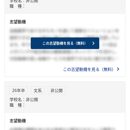
学校名：非公開
職 種：
志望動機
金融業界でありながらモノを通じて柔軟なソリューションを
提供できるという部分に魅了され、リース業界を志望してい
この志望動機を見る（無料）
ます。中でも御社を志望する理由は２つあります。1つ目は
メガバンクや総合商社の顧客基盤とネットワークを活かし、
付加価値の高い金融サービスを提供できる点に魅力を感じた
からです。また、御社はSMFLみらいパートナーズを戦略子
この志望動機を見る（無料）
会社として持つことから、提案できるソリューションの幅が
広いと考えました。2つ目は社会貢献性が高い点です。御社
は2019年から国内初のSDGsリースを開始していると認識し
26年卒
文系
非公開
ております。このような業界に先駆けた取り組みを行う点
学校名：非公開
や、お客様への貢献と同時に社会課題にも貢献できるという
職 種：
部分が他社にはない御社の強みであると感じました。以上の
２つの理由から御社を第一に志望しております。
志望動機
お客様の課題をあらゆる角度から解決できるリース業界で、