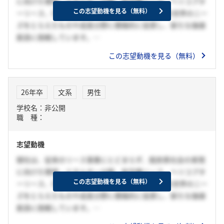
に向けた環境・エネルギー分野、航空機リース、ヘリコプタ
この志望動機を見る（無料）
ーリース、DX領域最近ではコンテナリースなどの世界のニー
ズをとらえたものや成長分野に積極的に投資し、新たな価値
創造に挑戦しています。
今何が求められるのかをいち早く察知し、スピード感を持っ
この志望動機を見る（無料）
て挑戦できる環境で、顧客の挑戦を支えることと、自分自身
の挑戦も主体的にしていきたいと考えています。私は、単な
る「モノを貸す」リース業務ではなく、顧客とともに新しい
26年卒
文系
男性
価値を生み出している御社で、自身が提供する価値の範囲を
学校名：非公開
広げていきたいと考えています。
職 種：
志望動機
御社は、従来のリース事業にとどまらず、脱炭素社会の実現
に向けた環境・エネルギー分野、航空機リース、ヘリコプタ
この志望動機を見る（無料）
ーリース、DX領域最近ではコンテナリースなどの世界のニー
ズをとらえたものや成長分野に積極的に投資し、新たな価値
創造に挑戦しています。
今何が求められるのかをいち早く察知し、スピード感を持っ