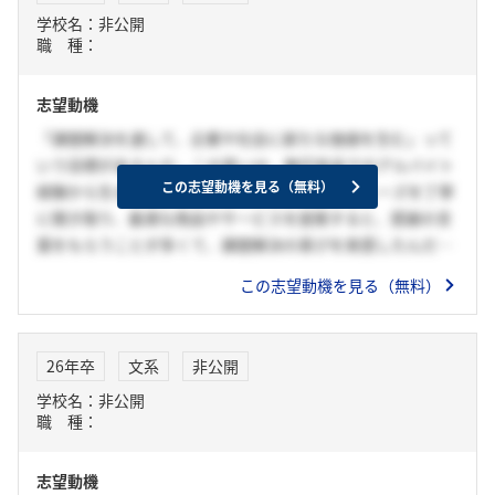
学校名：非公開
職 種：
志望動機
「課題解決を通して、企業や社会に新たな価値を生む」って
いう目標があるんだ。この思いは、無印良品でのアルバイト
この志望動機を見る（無料）
経験から生まれたもの。お客さん一人ひとりのニーズを丁寧
に聞き取り、最適な商品やサービスを提案すると、感謝の言
葉をもらうことが多くて、課題解決の喜びを実感したんだ。
しかも、お客さんの課題を解決することで、店舗全体の売上
この志望動機を見る（無料）
向上にも貢献できて、自分の行動が企業価値向上に繋がるこ
とを学んだんだ。
26年卒
文系
非公開
この経験から、もっと幅広い課題解決に貢献したいと思うよ
学校名：非公開
うになった。リース業界は、多種多様な企業の課題を解決
職 種：
し、成長を支援することで、社会全体の発展に貢献できると
確信してる。だから、貴社の一員として、お客さんの潜在的
志望動機
なニーズを掘り起こし、最適なソリューションを提供するこ