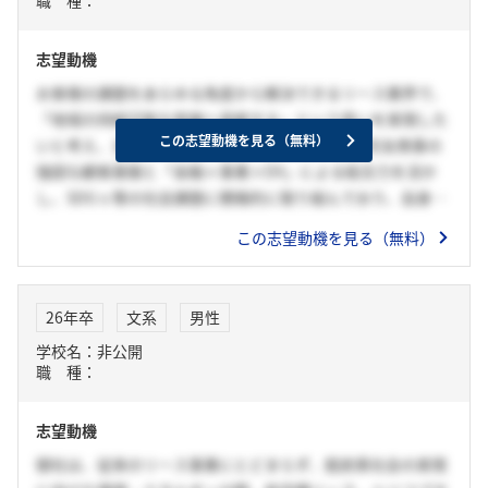
志望動機
お客様の課題をあらゆる角度から解決できるリース業界で、
「地域の持続可能な発展へ貢献する」という思いを実現した
この志望動機を見る（無料）
いと考え、志望する。貴社は、SMBCグループ・住友商事の
強固な顧客基盤と「金融×事業×DX」による総合力を活か
し、SDGｓ等の社会課題に積極的に取り組んでおり、自身の
想いをより具現化できると考える。自身の「周囲を巻き込
この志望動機を見る（無料）
み、主体的に行動する力」を活かし、幅広い顧客と信頼関係
を築きながら、貴社へ貢献したい。
26年卒
文系
男性
学校名：非公開
職 種：
志望動機
御社は、従来のリース事業にとどまらず、脱炭素社会の実現