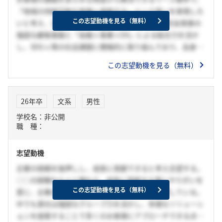
「地域の持続可能な発展へ貢献する」という思いを実現した
この志望動機を見る（無料）
いと考え、志望する。貴社は、SMBCグループ・住友商事の
強固な顧客基盤と「金融×事業×DX」による総合力を活か
し、SDGｓ等の社会課題に積極的に取り組んでおり、自身の
想いをより具現化できると考える。自身の「周囲を巻き込
この志望動機を見る（無料）
み、主体的に行動する力」を活かし、幅広い顧客と信頼関係
を築きながら、貴社へ貢献したい。
26年卒
文系
男性
学校名：非公開
職 種：
志望動機
企業の挑戦を後押しし、成長に貢献できると考え志望する。
○○の経験から人と関わり、成長に貢献する事にやりがいを
この志望動機を見る（無料）
感じ、企業の挑戦を支えられるリース業界を志望している。
中でも貴社は強固なグループ力を活かし、多様なソリューシ
ョンを提案することで多くのお客様にアプローチできる点に