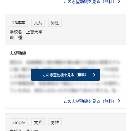
この志望動機を見る（無料）
て挑戦できる環境で、顧客の挑戦を支えることと、自分自身
の挑戦も主体的にしていきたいと考えています。私は、単な
る「モノを貸す」リース業務ではなく、顧客とともに新しい
26年卒
文系
男性
価値を生み出している御社で、自身が提供する価値の範囲を
学校名：上智大学
広げていきたいと考えています。
職 種：
志望動機
貴社の、金融機能と商社機能を兼ね備えた独自の事業モデル
に強く魅力を感じ志望するのである。SMBCグループの安定
この志望動機を見る（無料）
した資金力と信用力を背景に、リースに留まらずファイナン
スや事業投資、資産運用まで幅広いソリューションを提供し
ている点は、他社にはない大きな強みであると考える。私は
金融知識を活かしつつ、単に資金を融通するだけでなく、モ
この志望動機を見る（無料）
ノや事業そのものの成長に関わりたいという志向を持ってい
る。御社であれば、多様な業界や社会的意義のある分野に携
わりながら、顧客の課題解決に貢献し、自らも挑戦を続ける
26年卒
文系
男性
ことができると確信している。