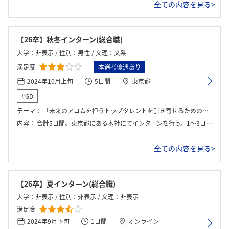
全ての内容を見る>
【26卒】秋冬インターン(総合職)
大学：非表示 / 性別：男性 / 文理：文系
満足度
本選考優遇あり
2024年10月上旬
5日間
東京都
#GD
テーマ：
「未来のアコムを担うトップタレントを引き寄せるための戦略。戦術を提案する」
内容：
合計5日間、東京都にある本社にてインターンを行う。1～3日目は、ローンクレジット部門のCM企画、海外事業の進出国策定、信用保証の商品企画業務を一日ずつ行う。4，5日目は発表に向けた準備を行う。
全ての内容を見る>
【26卒】夏インターン(総合職)
大学：非表示 / 性別：非表示 / 文理：非表示
満足度
2024年9月下旬
1日間
オンライン