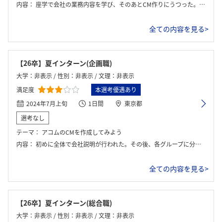
内容：
座学で会社の業務内容を学び、そのあとCM作りにうつった。ターゲットや訴求内容などをチームで話し合い作っていった
全ての内容を見る>
【26卒】夏インターン(企画職)
大学：非表示 / 性別：非表示 / 文理：非表示
満足度
本選考優遇あり
2024年7月上旬
1日間
東京都
選考なし
テーマ：
アコムのCMを作成してみよう
内容：
初めに全体で会社説明が行われた。その後、各グループに分かれてリーダーやチーム名を決め、CMを作成するワークを行う。その後、全体で発表する時間があり、実際に制作を担当されている社員の方からフィードバックを頂く。最後には近くのお店で懇親会が開催された。
全ての内容を見る>
【26卒】夏インターン(総合職)
大学：非表示 / 性別：非表示 / 文理：非表示