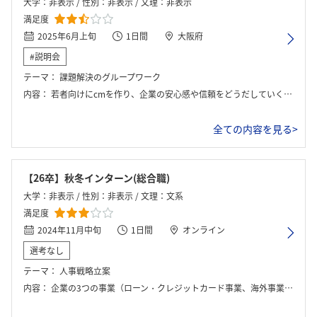
大学：非表示 / 性別：非表示 / 文理：非表示
満足度
2025年6月上旬
1日間
大阪府
#説明会
テーマ：
課題解決のグループワーク
内容：
若者向けにcmを作り、企業の安心感や信頼をどうだしていくかみたいなところを感じるワーク。
全ての内容を見る>
【26卒】秋冬インターン(総合職)
大学：非表示 / 性別：非表示 / 文理：文系
満足度
2024年11月中旬
1日間
オンライン
選考なし
テーマ：
人事戦略立案
内容：
企業の3つの事業（ローン・クレジットカード事業、海外事業、信用保証事業）について説明された後、グループワークも行いました。後半にプレゼンテーションの準備をして発表しました。