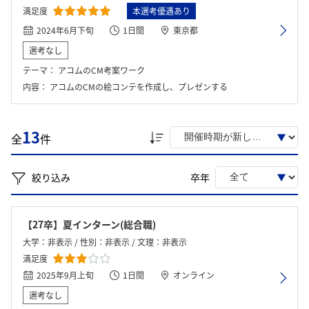
満足度
本選考優遇あり
2024年6月下旬
1日間
東京都
選考なし
テーマ：
アコムのCM考案ワーク
内容：
アコムのCMの絵コンテを作成し、プレゼンする
13
全
件
絞り込み
卒年
【27卒】夏インターン(総合職)
大学：非表示 / 性別：非表示 / 文理：非表示
満足度
2025年9月上旬
1日間
オンライン
選考なし