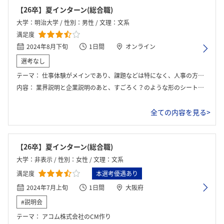
【26卒】夏インターン(総合職)
大学：明治大学 / 性別：男性 / 文理：文系
満足度
2024年8月下旬
1日間
オンライン
選考なし
テーマ：
仕事体験がメインであり、課題などは特になく、人事の方の説明を受けクイズ形式で学ぶ形だった。ロールプレイも多少あった。
内容：
業界説明と企業説明のあと、すごろく？のような形のシートが投影され、そのマス一つ一つにクイズ問題が用意されており、こちらが1人選ばれて答え、それについてフィードバック解説がもらえるといった形式だった。お客様とのお電話のロールプレイもあった。
ログイン・会員登録
全ての内容を見る>
【26卒】夏インターン(総合職)
大学：非表示 / 性別：女性 / 文理：文系
満足度
本選考優遇あり
2024年7月上旬
1日間
大阪府
#説明会
テーマ：
アコム株式会社のCM作り