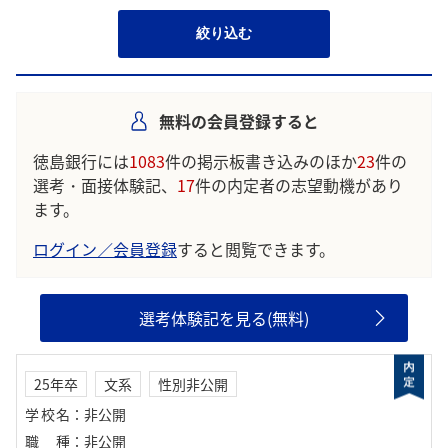
絞り込む
無料の会員登録すると
徳島銀行には
1083
件の掲示板書き込みのほか
23
件の
選考・面接体験記、
17
件の内定者の志望動機があり
ます。
ログイン／会員登録
すると閲覧できます。
選考体験記を見る(無料)
25年卒
文系
性別非公開
学校名
：
非公開
職種
：
非公開