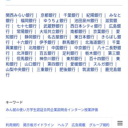
関西みらい銀行
京都銀行
千葉銀行
紀陽銀行
みなと
銀行
福岡銀行
ゆうちょ銀行
池田泉州銀行
滋賀銀
行
七十七銀行
武蔵野銀行
西日本シティ銀行
広島銀
行
常陽銀行
大垣共立銀行
南都銀行
京葉銀行
愛
知銀行
静岡銀行
名古屋銀行
東日本銀行
きらぼし銀
行
十六銀行
伊予銀行
群馬銀行
北海道銀行
千葉
興業銀行
北陸銀行
中国銀行
中京銀行
八十二長野銀
行
北洋銀行
百五銀行
足利銀行
栃木銀行
第三銀
行
但馬銀行
神奈川銀行
東邦銀行
百十四銀行
東
和銀行
山口銀行
第四銀行
愛媛銀行
スルガ銀行
山梨中央銀行
三重銀行
肥後銀行
筑波銀行
鹿児島銀
行
キーワード
みん就の使い方
学生認証
合同企業説明会
インターン
授業評価
利用規約
掲示板ガイドライン
ヘルプ
広告掲載
グループ規約