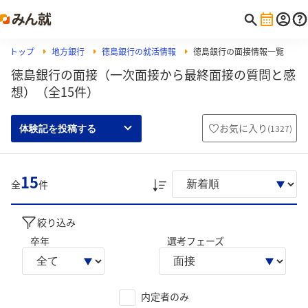
トップ
地方銀行
徳島銀行の就活情報
徳島銀行の面接情報一覧
徳島銀行の面接（一次面接から最終面接の質問と感
想）（全15件）
お気に入り
(
1327
)
体験記を投稿する
15
全
件
絞り込み
卒年
選考フェーズ
内定者のみ