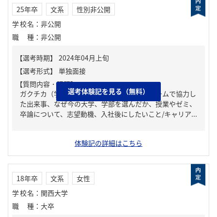
25年卒
文系
性別非公開
学校名
：
非公開
職種
：
非公開
【質問内容・課題】
選考体験記を見る（無料）
ガクチカ（学生時代に力を入れたこと）、チームで協力し
た出来事、なぜ今の大学、学部を選んだか、授業やゼミ、
卒論について、志望動機、入社後にしたいこと/キャリア...
体験記の詳細はこちら
18年卒
文系
女性
学校名
：
関西大学
職種
：
大卒