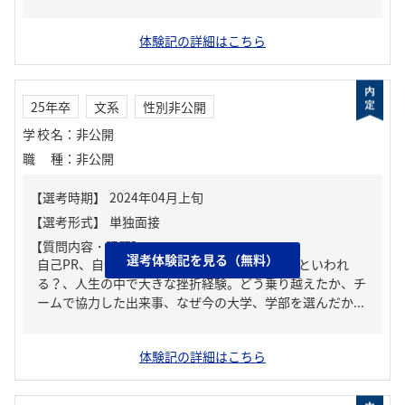
体験記の詳細はこちら
25年卒
文系
性別非公開
学校名
：
非公開
職種
：
非公開
【質問内容・課題】
選考体験記を見る（無料）
自己PR、自分の強み/弱み、周りからどんな人といわれ
る？、人生の中で大きな挫折経験。どう乗り越えたか、チ
ームで協力した出来事、なぜ今の大学、学部を選んだか...
体験記の詳細はこちら