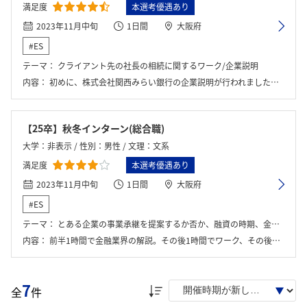
満足度
本選考優遇あり
2023年11月中旬
1日間
大阪府
#ES
テーマ：
クライアント先の社長の相続に関するワーク/企業説明
内容：
初めに、株式会社関西みらい銀行の企業説明が行われました。その後、ワーク説明を受け、グループワークを行いました。ワークでは、社長になりきった社員の方からヒアリングを行い、最適なアドバイスとアイデアを考え、最後に発表を行いました。そして、最後には、社員の方にフィードバックをいただき、質問できる機会もありました。
【25卒】秋冬インターン(総合職)
大学：非表示 / 性別：男性 / 文理：文系
満足度
本選考優遇あり
2023年11月中旬
1日間
大阪府
#ES
テーマ：
とある企業の事業承継を提案するか否か、融資の時期、金額を最適になるようにする。
内容：
前半1時間で金融業界の解説。その後1時間でワーク、その後30分ほど座談会。
7
全
件