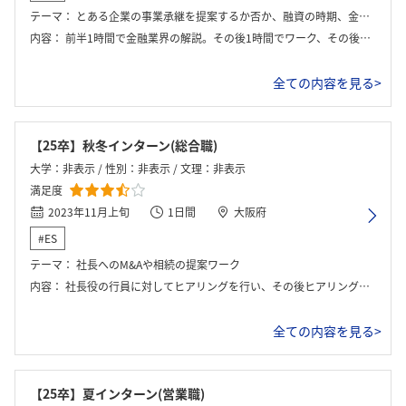
テーマ：
とある企業の事業承継を提案するか否か、融資の時期、金額を最適になるようにする。
内容：
前半1時間で金融業界の解説。その後1時間でワーク、その後30分ほど座談会。
全ての内容を見る>
【25卒】秋冬インターン(総合職)
ログイン・会員登録
大学：非表示 / 性別：非表示 / 文理：非表示
満足度
2023年11月上旬
1日間
大阪府
#ES
テーマ：
社長へのM&Aや相続の提案ワーク
内容：
社長役の行員に対してヒアリングを行い、その後ヒアリング内容に基づいた最適な提案をグループで考えた。
全ての内容を見る>
【25卒】夏インターン(営業職)