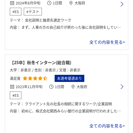
2024年8月中旬
1日間
大阪府
#ES
#テスト
テーマ：
会社説明と融資先選定ワーク
内容：
まず、人事の方の自己紹介が終わった後に会社説明をしていただきました。その後、グループで融資先を選定するために話し合って結論を出すワークを行いました。
全ての内容を見る>
【25卒】秋冬インターン(総合職)
大学：非表示 / 性別：非表示 / 文理：非表示
満足度
本選考優遇あり
2023年11月中旬
1日間
大阪府
#ES
テーマ：
クライアント先の社長の相続に関するワーク/企業説明
内容：
初めに、株式会社関西みらい銀行の企業説明が行われました。その後、ワーク説明を受け、グループワークを行いました。ワークでは、社長になりきった社員の方からヒアリングを行い、最適なアドバイスとアイデアを考え、最後に発表を行いました。そして、最後には、社員の方にフィードバックをいただき、質問できる機会もありました。
全ての内容を見る>