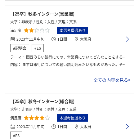
【25卒】秋冬インターン(営業職)
大学：非表示 / 性別：女性 / 文理：文系
満足度
本選考優遇あり
2023年11月中旬
1日間
大阪府
#説明会
#ES
テーマ：
関西みらい銀行にての、営業職についてどんなことをするか学ぶ。
内容：
まずは銀行についての軽い説明会みたいなものがあった。そのあとは営業職の体験ワークをした。実際に例題をだされ、その例題についてどのように課題に向き合うか、融資するかなどというグループワークを行った。
全ての内容を見る>
【25卒】秋冬インターン(総合職)
大学：非表示 / 性別：男性 / 文理：文系
満足度
本選考優遇あり
2023年11月中旬
1日間
大阪府
#ES