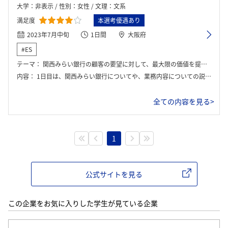
大学：非表示 / 性別：女性 / 文理：文系
満足度
本選考優遇あり
2023年7月中旬
1日間
大阪府
#ES
テーマ：
関西みらい銀行の顧客の要望に対して、最大限の価値を提供するためのビジネスを考えた
内容：
1日目は、関西みらい銀行についてや、業務内容についての説明があり、理解を深めた。そのご課題が提示されて、グループ内で話し合った。 2日目は、グループで結論を導くためにワークを行った。全グループがプレゼンを行い、フィードバックもいただいた。
全ての内容を見る>
1
公式サイトを見る
この企業をお気に入りした学生が見ている企業