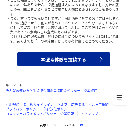
ここに掲載しているデータは、「こうすれば必ずうまくいく」という類
のものではありません。採用過程は人によって異なりますし、方針の変
更や採用担当者が変わることで前年と大幅に変更される場合もありえま
す。
また、言うまでもないことですが、採用過程に対する感じ方は主観的な
ものに過ぎません。他人が誉めているからといってかならずしもあなた
にとって望ましい企業とは言い切れませんし、ここで評価の高くない企
業であっても素晴らしい企業はあるはずです。
掲載された内容の真偽、評価の信頼性について当サイトは保証しかねま
す。あくまでも「一つの結果」として参考程度にとどめてください。
本選考体験を投稿する
キーワード
みん就の使い方
学生認証
合同企業説明会
インターン
授業評価
利用規約
掲示板ガイドライン
ヘルプ
広告掲載
グループ規約
プライバシーポリシー
外部送信ポリシー
カスタマーハラスメントポリシー
企業情報
サイトマップ
表示モード
モバイル
PC