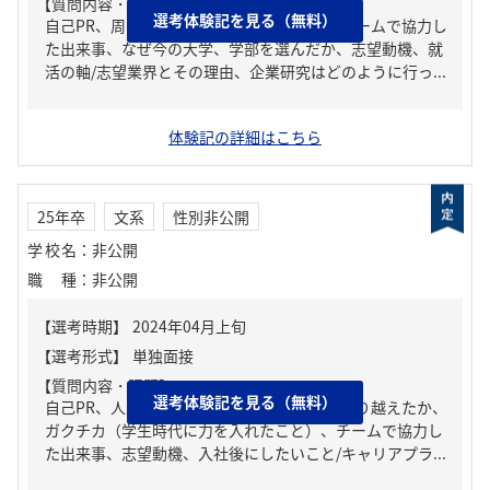
【質問内容・課題】
選考体験記を見る（無料）
自己PR、周りからどんな人といわれる？、チームで協力し
た出来事、なぜ今の大学、学部を選んだか、志望動機、就
活の軸/志望業界とその理由、企業研究はどのように行っ...
体験記の詳細はこちら
25年卒
文系
性別非公開
学校名
：
非公開
職種
：
非公開
【質問内容・課題】
選考体験記を見る（無料）
自己PR、人生の中で大きな挫折経験。どう乗り越えたか、
ガクチカ（学生時代に力を入れたこと）、チームで協力し
た出来事、志望動機、入社後にしたいこと/キャリアプラ...