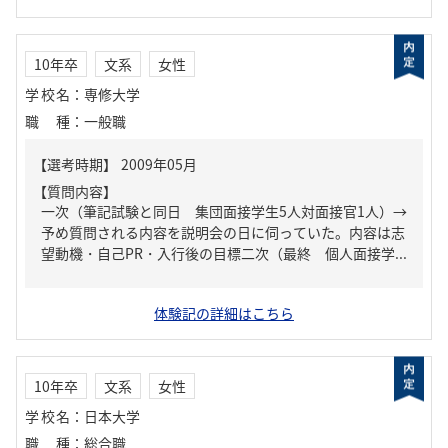
10年卒
文系
女性
学校名
：
専修大学
職種
：
一般職
【質問内容】
一次（筆記試験と同日 集団面接学生5人対面接官1人）→
予め質問される内容を説明会の日に伺っていた。内容は志
望動機・自己PR・入行後の目標二次（最終 個人面接学...
体験記の詳細はこちら
10年卒
文系
女性
学校名
：
日本大学
職種
：
総合職