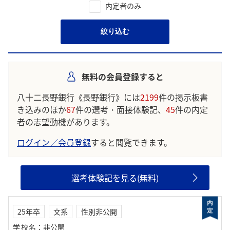
内定者のみ
絞り込む
無料の会員登録すると
八十二長野銀行《長野銀行》には
2199
件の掲示板書
き込みのほか
67
件の選考・面接体験記、
45
件の内定
者の志望動機があります。
ログイン／会員登録
すると閲覧できます。
選考体験記を見る(無料)
25年卒
文系
性別非公開
学校名
：
非公開