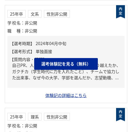
25年卒
文系
性別非公開
学校名
：
非公開
職種
：
非公開
【質問内容・課題】
選考体験記を見る（無料）
自己PR、人生の中で大きな挫折経験。どう乗り越えたか、
ガクチカ（学生時代に力を入れたこと）、チームで協力し
た出来事、なぜ今の大学、学部を選んだか、志望動機、...
体験記の詳細はこちら
25年卒
理系
性別非公開
学校名
：
非公開