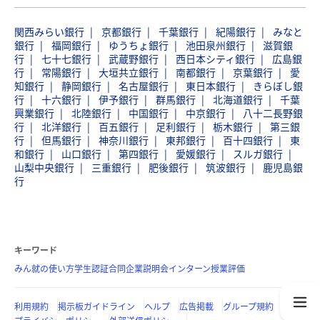
関西みらい銀行
京都銀行
千葉銀行
紀陽銀行
みなと
銀行
福岡銀行
ゆうちょ銀行
池田泉州銀行
滋賀銀
行
七十七銀行
武蔵野銀行
西日本シティ銀行
広島銀
行
常陽銀行
大垣共立銀行
南都銀行
京葉銀行
愛
知銀行
静岡銀行
名古屋銀行
東日本銀行
きらぼし銀
行
十六銀行
伊予銀行
群馬銀行
北海道銀行
千葉
興業銀行
北陸銀行
中国銀行
中京銀行
八十二長野銀
行
北洋銀行
百五銀行
足利銀行
栃木銀行
第三銀
行
但馬銀行
神奈川銀行
東邦銀行
百十四銀行
東
和銀行
山口銀行
第四銀行
愛媛銀行
スルガ銀行
山梨中央銀行
三重銀行
肥後銀行
筑波銀行
鹿児島銀
行
キーワード
みん就の使い方
学生認証
合同企業説明会
インターン
授業評価
利用規約
掲示板ガイドライン
ヘルプ
広告掲載
グループ規約