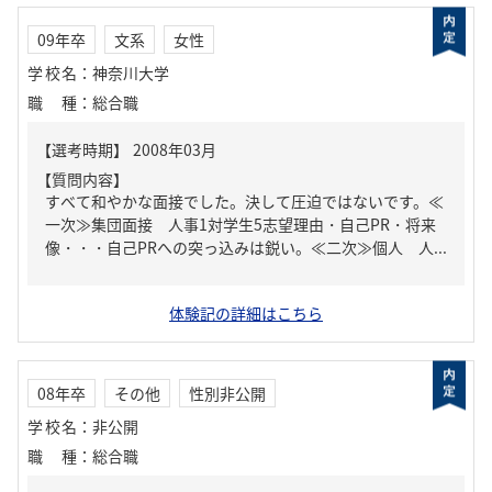
09年卒
文系
女性
学校名
：
神奈川大学
職種
：
総合職
【質問内容】
すべて和やかな面接でした。決して圧迫ではないです。≪
一次≫集団面接 人事1対学生5志望理由・自己PR・将来
像・・・自己PRへの突っ込みは鋭い。≪二次≫個人 人...
体験記の詳細はこちら
08年卒
その他
性別非公開
学校名
：
非公開
職種
：
総合職