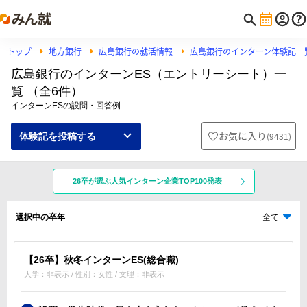
トップ
地方銀行
広島銀行の就活情報
広島銀行のインターン体験記一
広島銀行のインターンES（エントリーシート）一
覧 （全6件）
インターンESの設問・回答例
お気に入り
(
9431
)
体験記を投稿する
26卒が選ぶ人気インターン企業TOP100発表
選択中の卒年
全て
【26卒】秋冬インターンES(総合職)
大学：非表示 / 性別：女性 / 文理：非表示