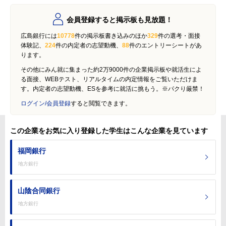
会員登録すると掲示板も見放題！
広島銀行には
10778
件の掲示板書き込みのほか
329
件の選考・面接
体験記、
224
件の内定者の志望動機、
88
件のエントリーシートがあ
ります。
その他にみん就に集まった約2万9000件の企業掲示板や就活生によ
る面接、WEBテスト、リアルタイムの内定情報をご覧いただけま
す。内定者の志望動機、ESを参考に就活に挑もう。※パクり厳禁！
ログイン/会員登録
すると閲覧できます。
この企業をお気に入り登録した学生はこんな企業を見ています
福岡銀行
地方銀行
山陰合同銀行
地方銀行